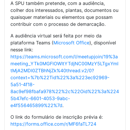
A SPU também pretende, com a audiência,
colher dos interessados, plantas, documentos ou
quaisquer materiais ou elementos que possam
contribuir com o processo de demarcação.
A audiência virtual será feita por meio da
plataforma Teams (
Microsoft Office
), disponível
nesse link:
https://teams.microsoft.com/l/meetupjoin/19%3a
meeting_YTk0MGFlOWItYTdjNC00MzY5LTgxYmI
tMjA2MDI0ZTBhNjZk%40thread.v2/0?
context=%7b%22Tid%22%3a%223ec92969-
5a51-4f18-
8ac9ef98fbafa978%22%2c%22Oid%22%3a%224
5b47efc-6601-4053-9abc-
e4f556465899%22%7d
.
O link do formulário de inscrição prévia é:
https://forms.office.com/r/MF6faTL724