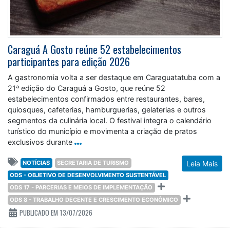
Caraguá A Gosto reúne 52 estabelecimentos
participantes para edição 2026
A gastronomia volta a ser destaque em Caraguatatuba com a
21ª edição do Caraguá a Gosto, que reúne 52
estabelecimentos confirmados entre restaurantes, bares,
quiosques, cafeterias, hamburguerias, gelaterias e outros
segmentos da culinária local. O festival integra o calendário
turístico do município e movimenta a criação de pratos
exclusivos durante
NOTÍCIAS
SECRETARIA DE TURISMO
Leia Mais
ODS - OBJETIVO DE DESENVOLVIMENTO SUSTENTÁVEL
ODS 17 - PARCERIAS E MEIOS DE IMPLEMENTAÇÃO
ODS 8 - TRABALHO DECENTE E CRESCIMENTO ECONÔMICO
PUBLICADO EM 13/07/2026