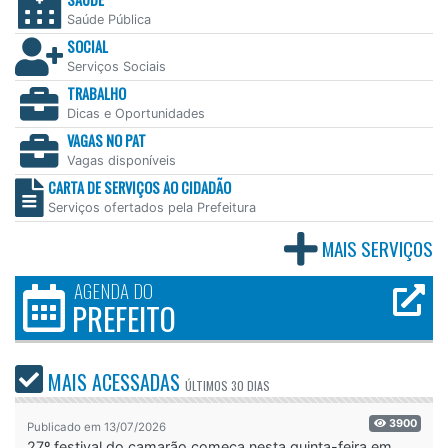
Saúde Pública
SOCIAL
Serviços Sociais
TRABALHO
Dicas e Oportunidades
VAGAS NO PAT
Vagas disponíveis
CARTA DE SERVIÇOS AO CIDADÃO
Serviços ofertados pela Prefeitura
MAIS SERVIÇOS
AGENDA DO
PREFEITO
MAIS ACESSADAS
ÚLTIMOS
30 DIAS
3900
Publicado em 13/07/2026
27º festival do camarão começa nesta quinta-feira em