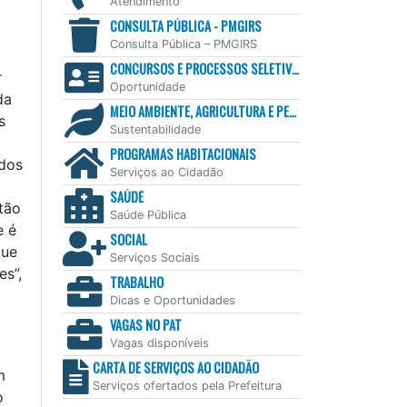
Atendimento
CONSULTA PÚBLICA - PMGIRS
Consulta Pública – PMGIRS
CONCURSOS E PROCESSOS SELETIVOS
r
Oportunidade
da
MEIO AMBIENTE, AGRICULTURA E PESCA
s
Sustentabilidade
PROGRAMAS HABITACIONAIS
 dos
Serviços ao Cidadão
SAÚDE
tão
Saúde Pública
e é
SOCIAL
que
Serviços Sociais
es”,
TRABALHO
Dicas e Oportunidades
VAGAS NO PAT
Vagas disponíveis
CARTA DE SERVIÇOS AO CIDADÃO
m
Serviços ofertados pela Prefeitura
o