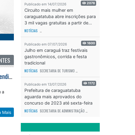
2078
Publicado em 14/07/2026
Circuito mais mulher em
caraguatatuba abre inscrições para
3 mil vagas gratuitas a partir de...
NOTÍCIAS
SECRETARIA DE ESPORTES E RECREAÇÃO
ODS - OBJETIVO DE DESEN
1600
Publicado em 07/07/2026
Julho em caraguá traz festivais
gastronômicos, corrida e festa
NTES
tradicional
NOTÍCIAS
SECRETARIA DE TURISMO
ODS - OBJETIVO DE DESENVOLVIMENTO SUS
Caraguatatuba reorganiza atendimento na UPA Centro e reduz tempo de atendimento de pacientes da baixa complexidade
1172
Publicado em 13/07/2026
Prefeitura de caraguatatuba
u a
aguarda mais aprovados do
concurso de 2023 até sexta-feira
(17)
NOTÍCIAS
SECRETARIA DE ADMINISTRAÇÃO
ODS - OBJETIVO DE DESENVOLVIME
a Mais