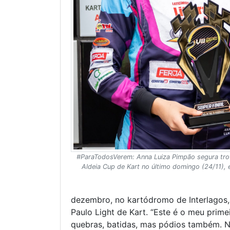
#ParaTodosVerem: Anna Luiza Pimpão segura tro
Aldeia Cup de Kart no último domingo (24/11), 
dezembro, no kartódromo de Interlagos, 
Paulo Light de Kart. “Este é o meu pri
quebras, batidas, mas pódios também. Nã