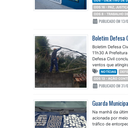
ODS - OBJETIVO DE
ODS 16 - PAZ, JUSTI
ODS 8 - TRABALHO 
PUBLICADO EM 13/
Boletim Defesa 
Boletim Defesa Civ
11h30 A Prefeitur
Defesa Civil concl
ventos que atingira
NOTÍCIAS
DEFE
ODS 13 - AÇÃO CON
PUBLICADO EM 31/
Na manhã da última
acionada por meio
tráfico de entorp