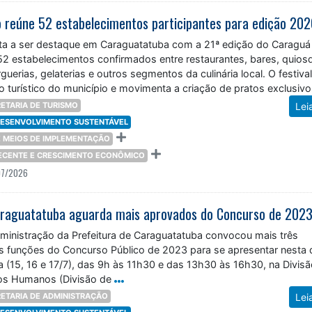
 reúne 52 estabelecimentos participantes para edição 20
ta a ser destaque em Caraguatatuba com a 21ª edição do Caraguá
52 estabelecimentos confirmados entre restaurantes, bares, quios
guerias, gelaterias e outros segmentos da culinária local. O festiva
io turístico do município e movimenta a criação de pratos exclusiv
ETARIA DE TURISMO
Lei
 DESENVOLVIMENTO SUSTENTÁVEL
 E MEIOS DE IMPLEMENTAÇÃO
DECENTE E CRESCIMENTO ECONÔMICO
07/2026
dministração da Prefeitura de Caraguatatuba convocou mais três
 funções do Concurso Público de 2023 para se apresentar nesta 
ra (15, 16 e 17/7), das 9h às 11h30 e das 13h30 às 16h30, na Divis
os Humanos (Divisão de
ETARIA DE ADMINISTRAÇÃO
Lei