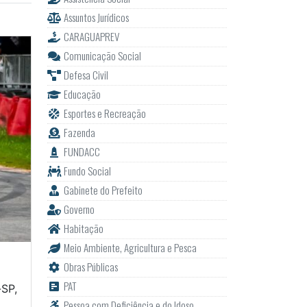
Assuntos Jurídicos
CARAGUAPREV
Comunicação Social
Defesa Civil
Educação
Esportes e Recreação
Fazenda
FUNDACC
Fundo Social
Gabinete do Prefeito
Governo
Habitação
Meio Ambiente, Agricultura e Pesca
Obras Públicas
PAT
-SP,
Pessoa com Deficiência e do Idoso