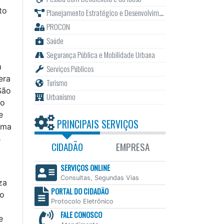
to
Planejamento Estratégico e Desenvolvimento
PROCON
Saúde
Segurança Pública e Mobilidade Urbana
m
Serviços Públicos
era
Turismo
São
Urbanismo
 o
e
PRINCIPAIS SERVIÇOS
uma
s
CIDADÃO
EMPRESA
SERVIÇOS ONLINE
Consultas, Segundas Vias
za
PORTAL DO CIDADÃO
 o
Protocolo Eletrônico
FALE CONOSCO
e