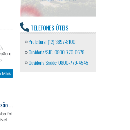
TELEFONES ÚTEIS
Prefeitura: (12) 3897-8100
),
Ouvidoria/SIC: 0800-770-0678
eção e
s
Ouvidoria Saúde: 0800-779-4545
a Mais
Guarda Municipal apreende drogas e conduz suspeitos por tráfico no Travessão após denúncia pelo 153
uba foi
ível