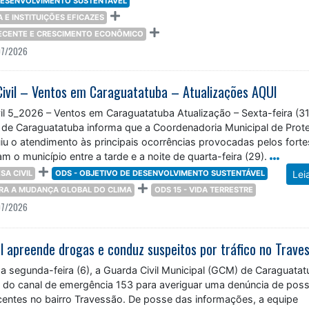
 DESENVOLVIMENTO SUSTENTÁVEL
ÇA E INSTITUIÇÕES EFICAZES
DECENTE E CRESCIMENTO ECONÔMICO
07/2026
Civil – Ventos em Caraguatatuba – Atualizações AQUI
il 5_2026 – Ventos em Caraguatatuba Atualização – Sexta-feira (31
a de Caraguatatuba informa que a Coordenadoria Municipal de Prot
uiu o atendimento às principais ocorrências provocadas pelos forte
m o município entre a tarde e a noite de quarta-feira (29).
SA CIVIL
ODS - OBJETIVO DE DESENVOLVIMENTO SUSTENTÁVEL
Lei
TRA A MUDANÇA GLOBAL DO CLIMA
ODS 15 - VIDA TERRESTRE
07/2026
 segunda-feira (6), a Guarda Civil Municipal (GCM) de Caraguatat
 do canal de emergência 153 para averiguar uma denúncia de poss
ecentes no bairro Travessão. De posse das informações, a equipe