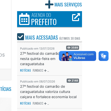
MAIS SERVIÇOS
AGENDA DO
PREFEITO
MAIS ACESSADAS
ÚLTIMOS
30 DIAS
3589
Publicado em 13/07/2026
27º festival do camarão começa
DS
nesta quinta-feira em
caraguatatuba
NOTÍCIAS
FUNDACC
ODS - OBJETIVO DE DESENVOLVIMENTO SUSTENTÁVEL
OD
2148
Publicado em 08/07/2026
27º festival do camarão de
TÍCIAS
caraguatatuba valoriza cultura
caiçara e fortalece economia local
NOTÍCIAS
FUNDACC
ODS - OBJETIVO DE DESENVOLVIMENTO SUSTENTÁVEL
OD