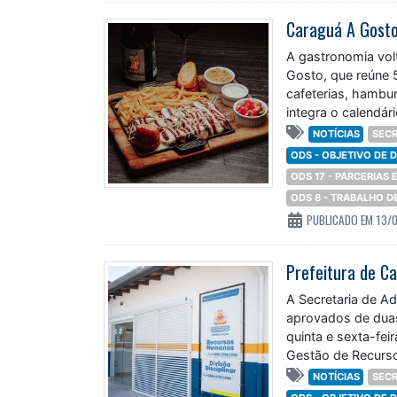
Caraguá A Gosto
A gastronomia vol
Gosto, que reúne 
cafeterias, hambur
integra o calendár
durante
NOTÍCIAS
SECR
ODS - OBJETIVO DE
ODS 17 - PARCERIAS
ODS 8 - TRABALHO 
PUBLICADO EM 13/
A Secretaria de A
aprovados de duas
quinta e sexta-fei
Gestão de Recurs
NOTÍCIAS
SECR