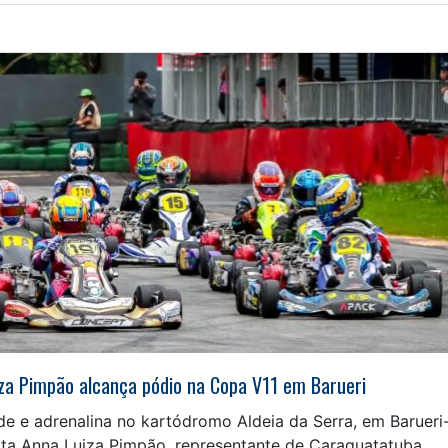
iza Pimpão alcança pódio na Copa V11 em Barueri
de e adrenalina no kartódromo Aldeia da Serra, em Barueri
lota Anna Luiza Pimpão, representante de Caraguatatuba,