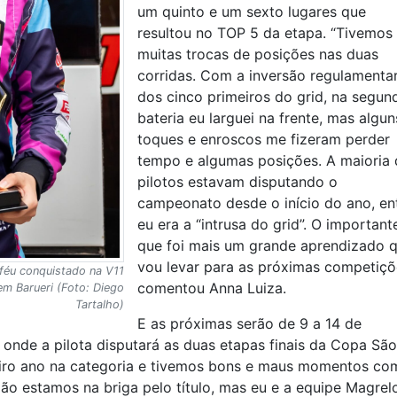
um quinto e um sexto lugares que
resultou no TOP 5 da etapa. “Tivemos
muitas trocas de posições nas duas
corridas. Com a inversão regulamenta
dos cinco primeiros do grid, na segun
bateria eu larguei na frente, mas algun
toques e enroscos me fizeram perder
tempo e algumas posições. A maioria
pilotos estavam disputando o
campeonato desde o início do ano, en
eu era a “intrusa do grid”. O important
que foi mais um grande aprendizado 
vou levar para as próximas competiçõ
féu conquistado na V11
comentou Anna Luiza.
em Barueri (Foto: Diego
Tartalho)
E as próximas serão de 9 a 14 de
onde a pilota disputará as duas etapas finais da Copa São
meiro ano na categoria e tivemos bons e maus momentos co
o estamos na briga pelo título, mas eu e a equipe Magrel