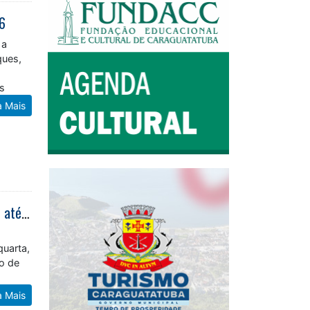
26
 a
ques,
l
os
a Mais
Prefeitura de Caraguatatuba aguarda mais aprovados do Concurso de 2023 até sexta-feira (17)
quarta,
ão de
a Mais