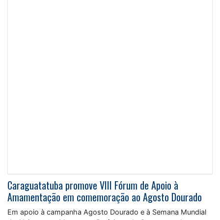
Caraguatatuba promove VIII Fórum de Apoio à
Amamentação em comemoração ao Agosto Dourado
Em apoio à campanha Agosto Dourado e à Semana Mundial
de Aleitamento Materno, a Prefeitura de Caraguatatuba e a
Universidade de Taubaté (Unitau) realizam, no dia 19 de
agosto, o VIII Fórum de Apoio à Amamentação das 13h às
17h, no Auditório da Universidade de Taubaté (Unitau) –