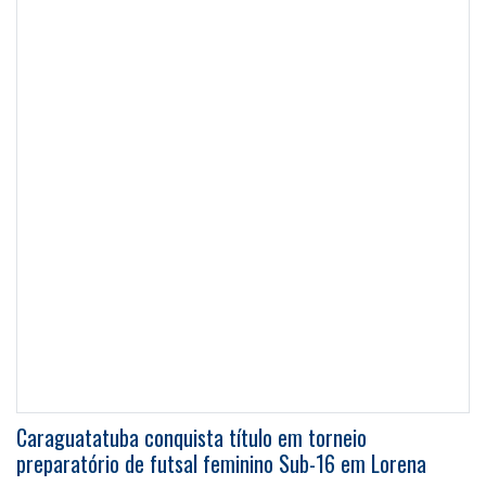
Caraguatatuba conquista título em torneio
preparatório de futsal feminino Sub-16 em Lorena
A equipe feminina Sub-16 de futsal de Caraguatatuba
conquistou, no último domingo (2), o título do torneio
preparatório para a Copa Estadual de Futsal Feminino,
realizado em Lorena (SP). A campanha foi marcada por duas