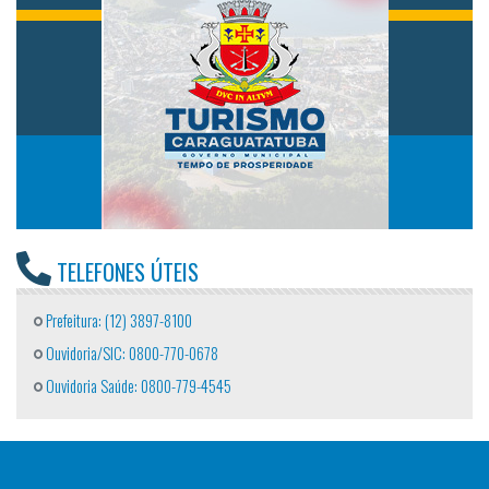
TELEFONES ÚTEIS
Prefeitura: (12) 3897-8100
Ouvidoria/SIC: 0800-770-0678
Ouvidoria Saúde: 0800-779-4545