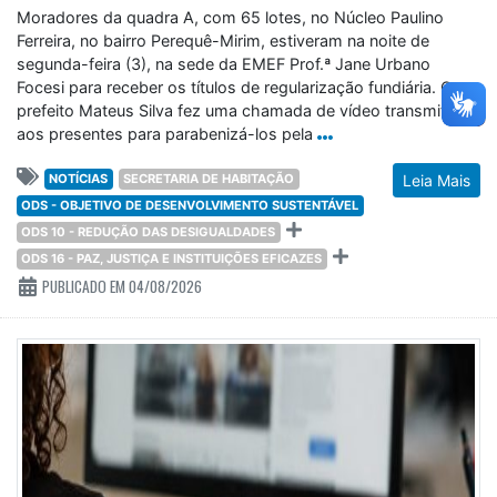
Moradores da quadra A, com 65 lotes, no Núcleo Paulino
Ferreira, no bairro Perequê-Mirim, estiveram na noite de
segunda-feira (3), na sede da EMEF Prof.ª Jane Urbano
Focesi para receber os títulos de regularização fundiária. O
prefeito Mateus Silva fez uma chamada de vídeo transmitida
aos presentes para parabenizá-los pela
NOTÍCIAS
SECRETARIA DE HABITAÇÃO
Leia Mais
ODS - OBJETIVO DE DESENVOLVIMENTO SUSTENTÁVEL
ODS 10 - REDUÇÃO DAS DESIGUALDADES
ODS 16 - PAZ, JUSTIÇA E INSTITUIÇÕES EFICAZES
PUBLICADO EM 04/08/2026