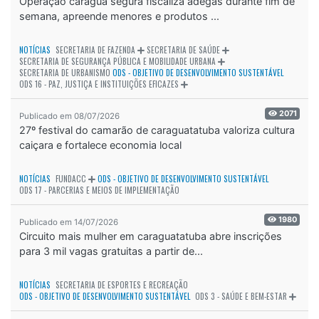
Operação caraguá segura fiscaliza adegas durante fim de
semana, apreende menores e produtos ...
NOTÍCIAS
SECRETARIA DE FAZENDA
SECRETARIA DE SAÚDE
SECRETARIA DE SEGURANÇA PÚBLICA E MOBILIDADE URBANA
SECRETARIA DE URBANISMO
ODS - OBJETIVO DE DESENVOLVIMENTO SUSTENTÁVEL
ODS 16 - PAZ, JUSTIÇA E INSTITUIÇÕES EFICAZES
2071
Publicado em 08/07/2026
27º festival do camarão de caraguatatuba valoriza cultura
caiçara e fortalece economia local
NOTÍCIAS
FUNDACC
ODS - OBJETIVO DE DESENVOLVIMENTO SUSTENTÁVEL
ODS 17 - PARCERIAS E MEIOS DE IMPLEMENTAÇÃO
1980
Publicado em 14/07/2026
Circuito mais mulher em caraguatatuba abre inscrições
para 3 mil vagas gratuitas a partir de...
NOTÍCIAS
SECRETARIA DE ESPORTES E RECREAÇÃO
ODS - OBJETIVO DE DESENVOLVIMENTO SUSTENTÁVEL
ODS 3 - SAÚDE E BEM-ESTAR