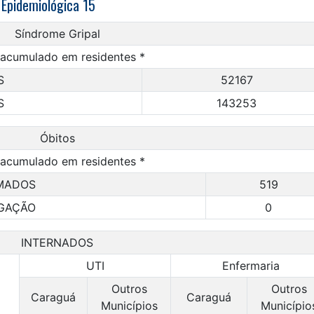
Epidemiológica 15
Síndrome Gripal
 acumulado em residentes *
S
52167
S
143253
Óbitos
 acumulado em residentes *
MADOS
519
IGAÇÃO
0
INTERNADOS
UTI
Enfermaria
Outros
Outros
Caraguá
Caraguá
Municípios
Município