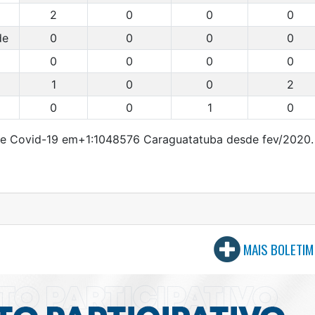
2
0
0
0
de
0
0
0
0
0
0
0
0
1
0
0
2
0
0
1
0
de Covid-19 em+1:1048576 Caraguatatuba desde fev/2020.
MAIS BOLETIM