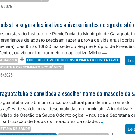
07/2026
adastra segurados inativos aniversariantes de agosto até 
sionistas do Instituto de Previdência do Município de Caraguatat
ersariantes de agosto precisam fazer a prova de vida anual obriga
a-feira), das 9h às 16h30, na sede do Regime Próprio de Previdên
Centro, ou via on-line por meio do aplicativo Minha
AGUAPREV
ODS - OBJETIVO DE DESENVOLVIMENTO SUSTENTÁVEL
Lei
DECENTE E CRESCIMENTO ECONÔMICO
08/2026
raguatatuba vai abrir um concurso cultural para definir o nome do
s ações de saúde bucal desenvolvidas no município. A iniciativa é
ivisão de Gestão da Saúde Odontológica, vinculada à Secretaria d
a participação de todos os moradores da cidade.
ETARIA DE SAÚDE
Lei