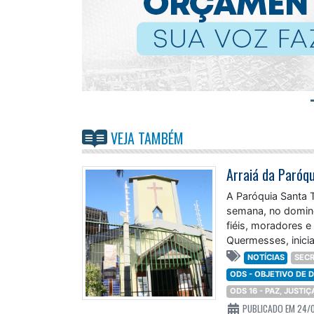
VEJA TAMBÉM
A Paróquia Santa T
semana, no doming
fiéis, moradores e 
Quermesses, inicia
NOTÍCIAS
SECR
ODS - OBJETIVO DE
ODS 16 - PAZ, JUSTI
PUBLICADO EM 24/