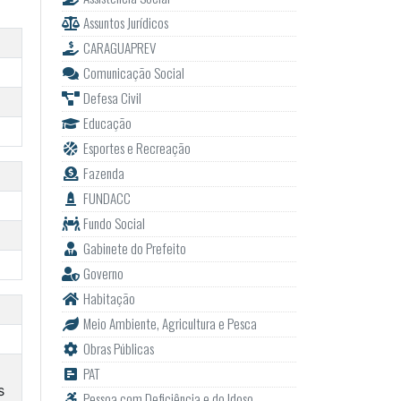
Assuntos Jurídicos
CARAGUAPREV
Comunicação Social
Defesa Civil
Educação
Esportes e Recreação
Fazenda
FUNDACC
Fundo Social
Gabinete do Prefeito
Governo
Habitação
Meio Ambiente, Agricultura e Pesca
Obras Públicas
PAT
s
Pessoa com Deficiência e do Idoso