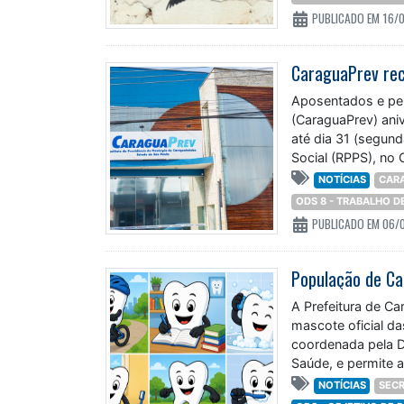
PUBLICADO EM 16/
CaraguaPrev rec
Aposentados e pen
(CaraguaPrev) aniv
até dia 31 (segund
Social (RPPS), no 
NOTÍCIAS
CAR
ODS 8 - TRABALHO 
PUBLICADO EM 06/
A Prefeitura de Ca
mascote oficial da
coordenada pela D
Saúde, e permite 
NOTÍCIAS
SECR