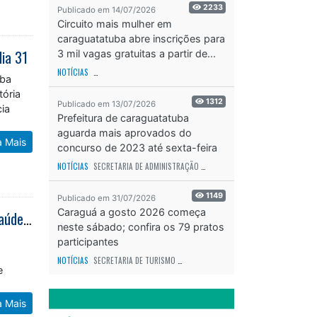
2233
Publicado em 14/07/2026
Circuito mais mulher em
caraguatatuba abre inscrições para
dia 31
3 mil vagas gratuitas a partir de...
NOTÍCIAS
SECRETARIA DE ESPORTES E RECREAÇÃO
ODS - OBJETIVO DE DESEN
uba
tória
1312
Publicado em 13/07/2026
cia
Prefeitura de caraguatatuba
aguarda mais aprovados do
a Mais
concurso de 2023 até sexta-feira
(17)
NOTÍCIAS
SECRETARIA DE ADMINISTRAÇÃO
ODS - OBJETIVO DE DESENVOLVIME
1149
Publicado em 31/07/2026
Caraguá a gosto 2026 começa
População de Caraguatatuba é convidada a escolher nome do mascote da saúde bucal
neste sábado; confira os 79 pratos
participantes
NOTÍCIAS
SECRETARIA DE TURISMO
ODS - OBJETIVO DE DESENVOLVIMENTO SUS
e
a Mais