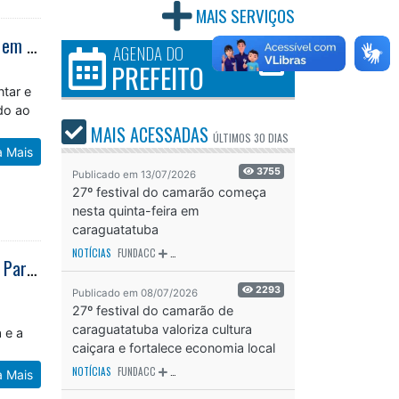
MAIS SERVIÇOS
Centro de Atendimento ao Migrante amplia acolhimento e acesso a direitos em Caraguatatuba
AGENDA DO
PREFEITO
ntar e
ado ao
MAIS ACESSADAS
ÚLTIMOS
30 DIAS
a Mais
3755
Publicado em 13/07/2026
27º festival do camarão começa
nesta quinta-feira em
caraguatatuba
NOTÍCIAS
FUNDACC
ODS - OBJETIVO DE DESENVOLVIMENTO SUSTENTÁVEL
OD
Caraguatatuba recebe I Congresso do Observatório da Paisagem do Vale do Paraíba e Litoral Norte
2293
Publicado em 08/07/2026
27º festival do camarão de
á
caraguatatuba valoriza cultura
 e a
caiçara e fortalece economia local
NOTÍCIAS
FUNDACC
ODS - OBJETIVO DE DESENVOLVIMENTO SUSTENTÁVEL
OD
a Mais