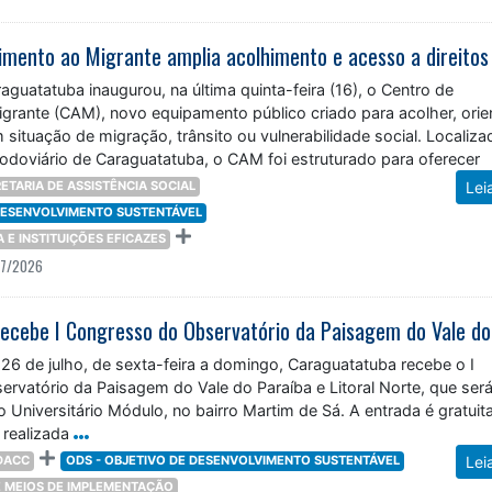
raguatatuba inaugurou, na última quinta-feira (16), o Centro de
grante (CAM), novo equipamento público criado para acolher, orie
situação de migração, trânsito ou vulnerabilidade social. Localiz
Rodoviário de Caraguatatuba, o CAM foi estruturado para oferecer
nizado,
ETARIA DE ASSISTÊNCIA SOCIAL
Lei
 DESENVOLVIMENTO SUSTENTÁVEL
ÇA E INSTITUIÇÕES EFICAZES
07/2026
 26 de julho, de sexta-feira a domingo, Caraguatatuba recebe o I
rvatório da Paisagem do Vale do Paraíba e Litoral Norte, que ser
o Universitário Módulo, no bairro Martim de Sá. A entrada é gratuita
 realizada
DACC
ODS - OBJETIVO DE DESENVOLVIMENTO SUSTENTÁVEL
Lei
 E MEIOS DE IMPLEMENTAÇÃO