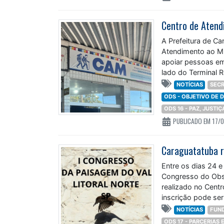
A Prefeitura de Ca
Atendimento ao Mi
apoiar pessoas em 
lado do Terminal 
atendimento huma
NOTÍCIAS
SECR
ODS - OBJETIVO DE
ODS 16 - PAZ, JUSTI
PUBLICADO EM 17/
Entre os dias 24 e
Congresso do Obse
realizado no Centr
inscrição pode ser
NOTÍCIAS
FUN
ODS 17 - PARCERIAS