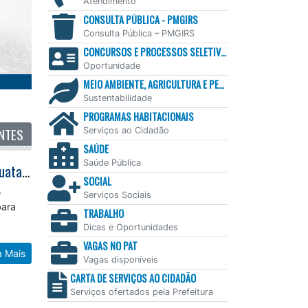
Atendimento
CONSULTA PÚBLICA - PMGIRS
Consulta Pública – PMGIRS
CONCURSOS E PROCESSOS SELETIVOS
Oportunidade
MEIO AMBIENTE, AGRICULTURA E PESCA
Sustentabilidade
PROGRAMAS HABITACIONAIS
NTES
Serviços ao Cidadão
SAÚDE
Saúde Pública
Arraiá da Paróquia Santa Terezinha termina neste fim de semana em Caraguatatuba
SOCIAL
e
Serviços Sociais
para
TRABALHO
Dicas e Oportunidades
VAGAS NO PAT
a Mais
Vagas disponíveis
CARTA DE SERVIÇOS AO CIDADÃO
Serviços ofertados pela Prefeitura