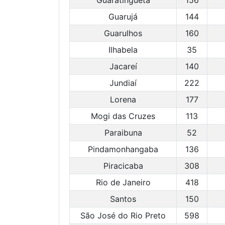
Guaratinguetá
156
Guarujá
144
Guarulhos
160
Ilhabela
35
Jacareí
140
Jundiaí
222
Lorena
177
Mogi das Cruzes
113
Paraibuna
52
Pindamonhangaba
136
Piracicaba
308
Rio de Janeiro
418
Santos
150
São José do Rio Preto
598