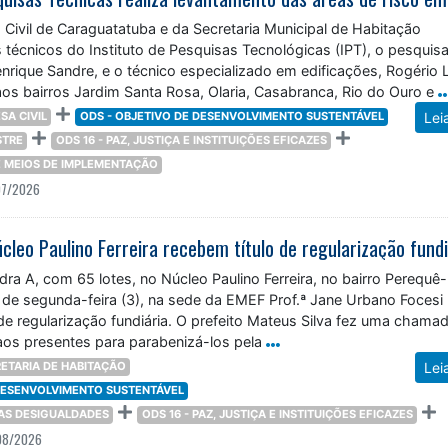
Civil de Caraguatatuba e da Secretaria Municipal de Habitação
écnicos do Instituto de Pesquisas Tecnológicas (IPT), o pesquis
rique Sandre, e o técnico especializado em edificações, Rogério 
aos bairros Jardim Santa Rosa, Olaria, Casabranca, Rio do Ouro e
SA CIVIL
ODS - OBJETIVO DE DESENVOLVIMENTO SUSTENTÁVEL
Lei
STRE
ODS 16 - PAZ, JUSTIÇA E INSTITUIÇÕES EFICAZES
 E MEIOS DE IMPLEMENTAÇÃO
07/2026
leo Paulino Ferreira recebem título de regularização fundi
a A, com 65 lotes, no Núcleo Paulino Ferreira, no bairro Perequê-
 de segunda-feira (3), na sede da EMEF Prof.ª Jane Urbano Focesi
 de regularização fundiária. O prefeito Mateus Silva fez uma chama
aos presentes para parabenizá-los pela
ETARIA DE HABITAÇÃO
Lei
 DESENVOLVIMENTO SUSTENTÁVEL
DAS DESIGUALDADES
ODS 16 - PAZ, JUSTIÇA E INSTITUIÇÕES EFICAZES
08/2026