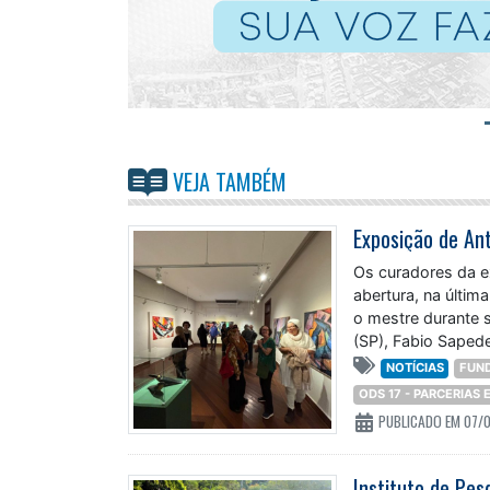
VEJA TAMBÉM
Os curadores da ex
abertura, na últi
o mestre durante 
(SP), Fabio Saped
NOTÍCIAS
FUN
ODS 17 - PARCERIAS
PUBLICADO EM 07/