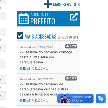
0
MAIS SERVIÇOS
0
AGENDA DO
0
PREFEITO
0
MAIS ACESSADAS
ÚLTIMOS
30 DIAS
0
3571
0
Publicado em 13/07/2026
27º festival do camarão começa
0
nesta quinta-feira em
caraguatatuba
NOTÍCIAS
FUNDACC
ODS - OBJETIVO DE DESENVOLVIMENTO SUSTENTÁVEL
OD
2137
0
Publicado em 08/07/2026
27º festival do camarão de
0
caraguatatuba valoriza cultura
caiçara e fortalece economia local
0
NOTÍCIAS
FUNDACC
ODS - OBJETIVO DE DESENVOLVIMENTO SUSTENTÁVEL
OD
0