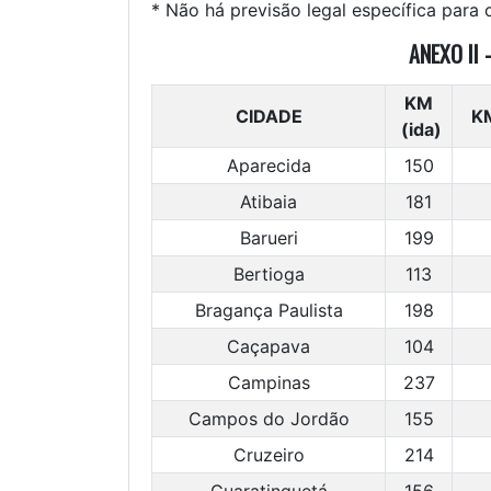
* Não há previsão legal específica para 
ANEXO II
KM
CIDADE
K
(ida)
Aparecida
150
Atibaia
181
Barueri
199
Bertioga
113
Bragança Paulista
198
Caçapava
104
Campinas
237
Campos do Jordão
155
Cruzeiro
214