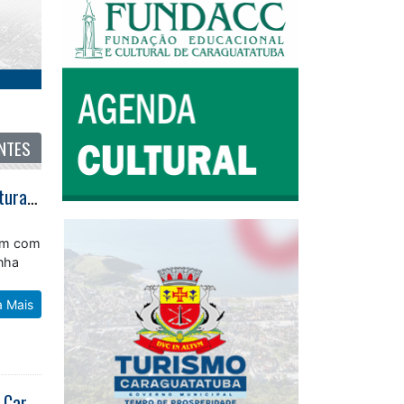
NTES
Exposição de Antonio Carelli reúne grandes nomes da arte em noite de abertura no museu
ram com
nha
a Mais
Instituto de Pesquisas Técnicas realiza levantamento das áreas de risco em Caraguatatuba