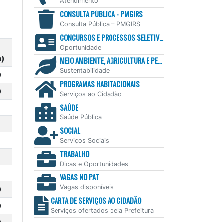
Atendimento
CONSULTA PÚBLICA - PMGIRS
Consulta Pública – PMGIRS
CONCURSOS E PROCESSOS SELETIVOS
Oportunidade
a)
MEIO AMBIENTE, AGRICULTURA E PESCA
Sustentabilidade
0
PROGRAMAS HABITACIONAIS
0
Serviços ao Cidadão
SAÚDE
0
Saúde Pública
0
SOCIAL
0
Serviços Sociais
TRABALHO
0
Dicas e Oportunidades
0
VAGAS NO PAT
Vagas disponíveis
0
CARTA DE SERVIÇOS AO CIDADÃO
0
Serviços ofertados pela Prefeitura