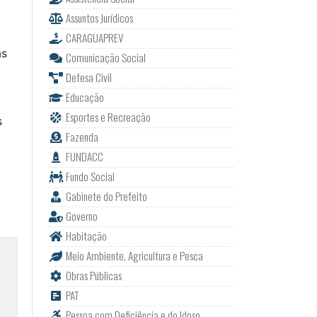
Assuntos Jurídicos
CARAGUAPREV
as
Comunicação Social
Defesa Civil
Educação
Esportes e Recreação
s
Fazenda
FUNDACC
Fundo Social
Gabinete do Prefeito
Governo
Habitação
Meio Ambiente, Agricultura e Pesca
Obras Públicas
PAT
Pessoa com Deficiência e do Idoso