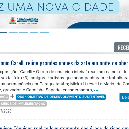
RECE
posição “Carelli – O tom de uma vida inteira” reuniram na noite de
ma sexta-feira (3), amigos e artistas que acompanharam e trabalha
sua permanência em Caraguatatuba; Mieko Ukeseki e Mario, de Cu
e, gravador, e Carminha Sapede, encadernadora,
DACC
ODS - OBJETIVO DE DESENVOLVIMENTO SUSTENTÁVEL
Lei
 E MEIOS DE IMPLEMENTAÇÃO
07/2026