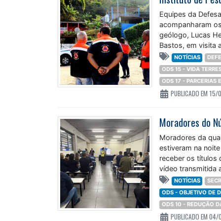
Equipes da Defesa 
acompanharam os t
geólogo, Lucas Hen
Bastos, em visita 
NOTÍCIAS
DEFE
ODS 15 - VIDA TERRE
ODS 17 - PARCERIAS
PUBLICADO EM 15/
Moradores do Núc
Moradores da quadr
estiveram na noite
receber os títulos
vídeo transmitida 
NOTÍCIAS
SECR
ODS - OBJETIVO DE
ODS 10 - REDUÇÃO 
PUBLICADO EM 04/