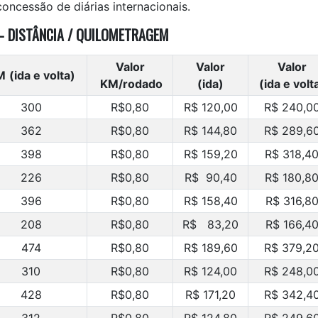
concessão de diárias internacionais.
 – DISTÂNCIA / QUILOMETRAGEM
Valor
Valor
Valor
M
(ida e volta)
KM/rodado
(ida)
(ida e volt
300
R$0,80
R$ 120,00
R$ 240,0
362
R$0,80
R$ 144,80
R$ 289,6
398
R$0,80
R$ 159,20
R$ 318,4
226
R$0,80
R$ 90,40
R$ 180,8
396
R$0,80
R$ 158,40
R$ 316,8
208
R$0,80
R$ 83,20
R$ 166,4
474
R$0,80
R$ 189,60
R$ 379,2
310
R$0,80
R$ 124,00
R$ 248,0
428
R$0,80
R$ 171,20
R$ 342,4