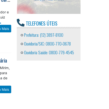
ador e
Luiz
TELEFONES ÚTEIS
a Mais
Prefeitura: (12) 3897-8100
Ouvidoria/SIC: 0800-770-0678
Ouvidoria Saúde: 0800-779-4545
ária
Mirim,
 para
da de
a Mais