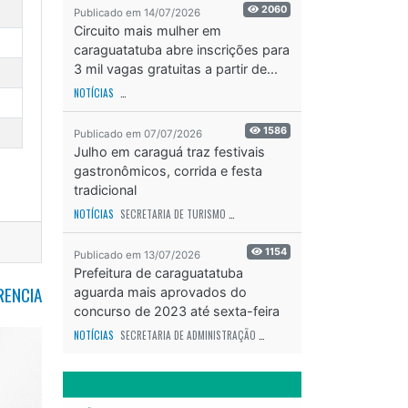
2060
Publicado em 14/07/2026
Circuito mais mulher em
caraguatatuba abre inscrições para
3 mil vagas gratuitas a partir de...
NOTÍCIAS
SECRETARIA DE ESPORTES E RECREAÇÃO
ODS - OBJETIVO DE DESEN
0
1586
Publicado em 07/07/2026
Julho em caraguá traz festivais
gastronômicos, corrida e festa
tradicional
NOTÍCIAS
SECRETARIA DE TURISMO
ODS - OBJETIVO DE DESENVOLVIMENTO SUS
1154
Publicado em 13/07/2026
Prefeitura de caraguatatuba
RENCIA
aguarda mais aprovados do
concurso de 2023 até sexta-feira
(17)
NOTÍCIAS
SECRETARIA DE ADMINISTRAÇÃO
ODS - OBJETIVO DE DESENVOLVIME