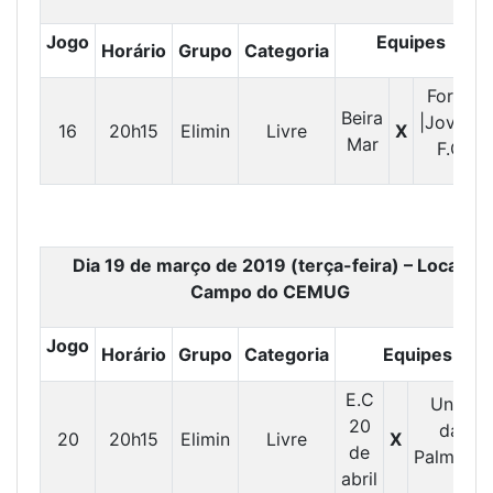
Jogo
Equipes
Horário
Grupo
Categoria
Força
Beira
|Jovem
16
20h15
Elimin
Livre
X
Mar
F.C
Dia 19 de março de 2019 (terça-feira) – Local:
Campo do CEMUG
Jogo
Horário
Grupo
Categoria
Equipes
E.C
União
20
das
20
20h15
Elimin
Livre
X
de
Palmeira
abril