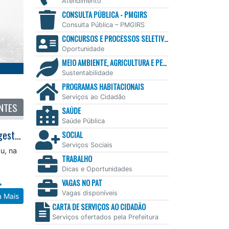
Atendimento
CONSULTA PÚBLICA - PMGIRS
Consulta Pública – PMGIRS
CONCURSOS E PROCESSOS SELETIVOS
Oportunidade
MEIO AMBIENTE, AGRICULTURA E PESCA
Sustentabilidade
PROGRAMAS HABITACIONAIS
Serviços ao Cidadão
NTES
SAÚDE
Saúde Pública
Novos conselheiros do Comdefi tomam posse e elegem Mesa Diretora para gestão 2026/2029
SOCIAL
Serviços Sociais
u, na
TRABALHO
Dicas e Oportunidades
VAGAS NO PAT
Vagas disponíveis
a Mais
CARTA DE SERVIÇOS AO CIDADÃO
Serviços ofertados pela Prefeitura