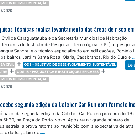
 E MEIOS DE IMPLEMENTAÇÃO
07/2026
Civil de Caraguatatuba e da Secretaria Municipal de Habitação
écnicos do Instituto de Pesquisas Tecnológicas (IPT), o pesquis
rique Sandre, e o técnico especializado em edificações, Rogério 
aos bairros Jardim Santa Rosa, Olaria, Casabranca, Rio do Ouro e
SA CIVIL
ODS - OBJETIVO DE DESENVOLVIMENTO SUSTENTÁVEL
Lei
STRE
ODS 16 - PAZ, JUSTIÇA E INSTITUIÇÕES EFICAZES
 E MEIOS DE IMPLEMENTAÇÃO
07/2026
á palco da segunda edição da Catcher Car Run no próximo dia 16 
das 5h30, na Praça do Porto Novo. Após reunir grande número de
ua estreia, a prova retorna ao município com a expectativa de atrai
tes cidades, além de