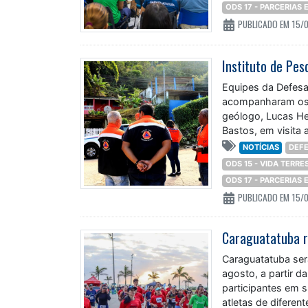
ODS 17 - PARCERIAS
PUBLICADO EM 15/
Equipes da Defesa 
acompanharam os t
geólogo, Lucas Hen
Bastos, em visita 
NOTÍCIAS
DEFE
ODS 15 - VIDA TERRE
ODS 17 - PARCERIAS
PUBLICADO EM 15/
Caraguatatuba ser
agosto, a partir 
participantes em s
atletas de diferen