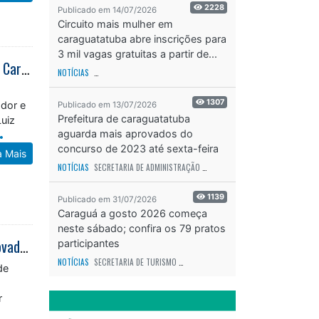
2228
Publicado em 14/07/2026
Circuito mais mulher em
caraguatatuba abre inscrições para
3 mil vagas gratuitas a partir de...
Instituto de Pesquisas Técnicas realiza levantamento das áreas de risco em Caraguatatuba
NOTÍCIAS
SECRETARIA DE ESPORTES E RECREAÇÃO
ODS - OBJETIVO DE DESEN
1307
ador e
Publicado em 13/07/2026
Prefeitura de caraguatatuba
Luiz
aguarda mais aprovados do
concurso de 2023 até sexta-feira
a Mais
(17)
NOTÍCIAS
SECRETARIA DE ADMINISTRAÇÃO
ODS - OBJETIVO DE DESENVOLVIME
1139
Publicado em 31/07/2026
Caraguá a gosto 2026 começa
neste sábado; confira os 79 pratos
Caraguatatuba recebe segunda edição da Catcher Car Run com formato inovador de corrida de rua
participantes
NOTÍCIAS
SECRETARIA DE TURISMO
ODS - OBJETIVO DE DESENVOLVIMENTO SUS
de
r