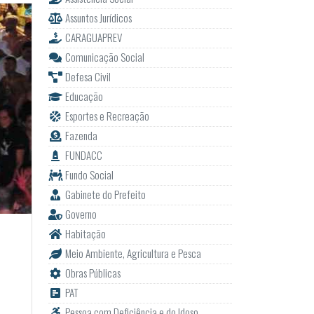
Assuntos Jurídicos
CARAGUAPREV
Comunicação Social
Defesa Civil
Educação
Esportes e Recreação
Fazenda
FUNDACC
Fundo Social
Gabinete do Prefeito
Governo
Habitação
Meio Ambiente, Agricultura e Pesca
i
Obras Públicas
PAT
Pessoa com Deficiência e do Idoso