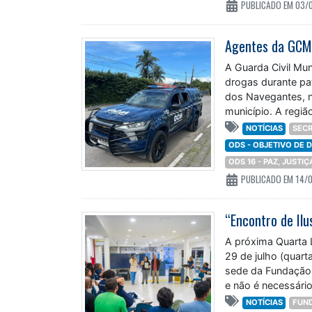
PUBLICADO EM 03/
A Guarda Civil Mu
drogas durante pat
dos Navegantes, n
município. A regiã
NOTÍCIAS
SECR
ODS - OBJETIVO DE
ODS 16 - PAZ, JUSTI
PUBLICADO EM 14/
“Encontro de Ilu
A próxima Quarta L
29 de julho (quart
sede da Fundação 
e não é necessário
NOTÍCIAS
FUN