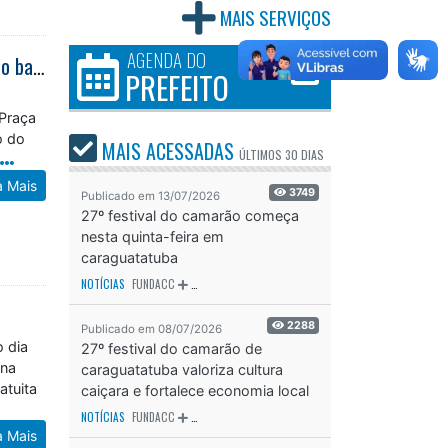
MAIS SERVIÇOS
AGENDA DO
Agentes da GCM de Caraguatatuba prendem mulher por trafico de drogas no bairro Jardim Jaqueira
PREFEITO
 Praça
o do
MAIS ACESSADAS
ÚLTIMOS
30 DIAS
a Mais
3749
Publicado em 13/07/2026
27º festival do camarão começa
nesta quinta-feira em
caraguatatuba
NOTÍCIAS
FUNDACC
ODS - OBJETIVO DE DESENVOLVIMENTO SUSTENTÁVEL
OD
2288
Publicado em 08/07/2026
o dia
27º festival do camarão de
 na
caraguatatuba valoriza cultura
atuita
caiçara e fortalece economia local
NOTÍCIAS
FUNDACC
ODS - OBJETIVO DE DESENVOLVIMENTO SUSTENTÁVEL
OD
a Mais