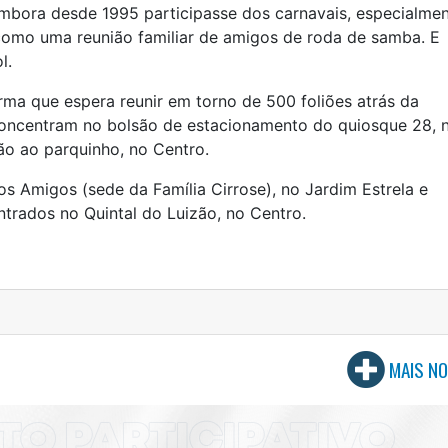
embora desde 1995 participasse dos carnavais, especialme
como uma reunião familiar de amigos de roda de samba. E
l.
rma que espera reunir em torno de 500 foliões atrás da
 concentram no bolsão de estacionamento do quiosque 28, 
ção ao parquinho, no Centro.
s Amigos (sede da Família Cirrose), no Jardim Estrela e
rados no Quintal do Luizão, no Centro.
MAIS NO