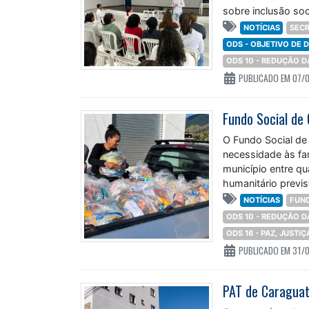
sobre inclusão soc
NOTÍCIAS
SECR
ODS - OBJETIVO DE
ODS 10 - REDUÇÃO 
PUBLICADO EM 07/
O Fundo Social de 
necessidade às fam
município entre qu
humanitário previ
NOTÍCIAS
FUND
ODS 10 - REDUÇÃO 
ODS 16 - PAZ, JUSTI
PUBLICADO EM 31/
PAT de Caraguat