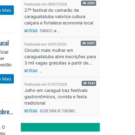
2091
Publicado em 08/07/2026
a Mais
27º festival do camarão de
caraguatatuba valoriza cultura
caiçara e fortalece economia local
NOTÍCIAS
FUNDACC
ODS - OBJETIVO DE DESENVOLVIMENTO SUSTENTÁVEL
OD
ucal
2007
Publicado em 14/07/2026
Circuito mais mulher em
cial
caraguatatuba abre inscrições para
ser
3 mil vagas gratuitas a partir de...
Gestão
NOTÍCIAS
SECRETARIA DE ESPORTES E RECREAÇÃO
ODS - OBJETIVO DE DESEN
a Mais
1541
Publicado em 07/07/2026
Julho em caraguá traz festivais
gastronômicos, corrida e festa
tradicional
Palestra fortalece rede de apoio às famílias atípicas e amplia orientações sobre direitos em Caraguatatuba
NOTÍCIAS
SECRETARIA DE TURISMO
ODS - OBJETIVO DE DESENVOLVIMENTO SUS
. O
nto