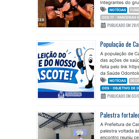
Integrantes do gr
NOTÍCIAS
FUN
ODS 17 - PARCERIAS
PUBLICADO EM 28/
População de Ca
A população de Ca
das ações de saúde
feita pelo link h
da Saúde Odontológ
NOTÍCIAS
SECR
ODS - OBJETIVO DE
PUBLICADO EM 03/
A Prefeitura de Ca
palestra voltada à
encontro reuniu c