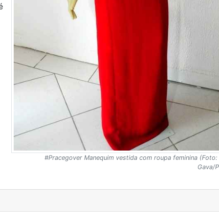
é
#Pracegover Manequim vestida com roupa feminina (Foto: 
Gava/