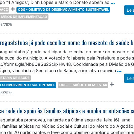
upo “4 Amigos”, Dihh Lopes e Márcio Donato sobem ao
DACC
ODS - OBJETIVO DE DESENVOLVIMENTO SUSTENTÁVEL
Lei
 E MEIOS DE IMPLEMENTAÇÃO
07/2026
raguatatuba já pode escolher nome do mascote da saúde b
raguatatuba já pode participar da escolha do nome do mascote ofi
 bucal do município. A votação foi aberta pela Prefeitura e pode 
ttps://forms.gle/Nb6Q8Gu2ScirxHw48. Coordenada pela Divisão de 
ica, vinculada à Secretaria de Saúde, a iniciativa convida
ETARIA DE SAÚDE
Lei
 DESENVOLVIMENTO SUSTENTÁVEL
ODS 3 - SAÚDE E BEM-ESTAR
08/2026
raguatatuba promoveu, na tarde da última segunda-feira (6), uma
s famílias atípicas no Núcleo Social e Cultural do Morro do Algodão
erca de 20 participantes e teve como objetivo ampliar o conhecime