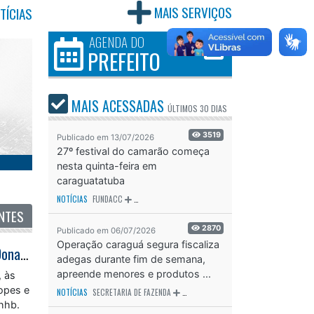
MAIS SERVIÇOS
TÍCIAS
AGENDA DO
PREFEITO
MAIS ACESSADAS
ÚLTIMOS
30 DIAS
3519
Publicado em 13/07/2026
27º festival do camarão começa
nesta quinta-feira em
caraguatatuba
NOTÍCIAS
FUNDACC
ODS - OBJETIVO DE DESENVOLVIMENTO SUSTENTÁVEL
OD
NTES
2870
Publicado em 06/07/2026
Operação caraguá segura fiscaliza
Teatro Mario Covas recebe espetáculo de humor com Dihh Lopes e Márcio Donato; no dia 7 de agosto
adegas durante fim de semana,
apreende menores e produtos ...
, às
Lopes e
NOTÍCIAS
SECRETARIA DE FAZENDA
SECRETARIA DE SAÚDE
SECRETARIA D
yhhb.