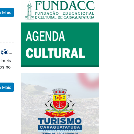
a Mais
Fundo Social de Caraguatatuba atende famílias afetadas pela ventania em ação integrada do Plancon
rimeira
dos no
o
a Mais