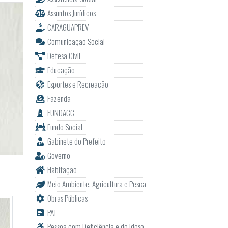
Assuntos Jurídicos
CARAGUAPREV
Comunicação Social
Defesa Civil
Educação
Esportes e Recreação
Fazenda
FUNDACC
Fundo Social
Gabinete do Prefeito
Governo
Habitação
Meio Ambiente, Agricultura e Pesca
Obras Públicas
PAT
Pessoa com Deficiência e do Idoso