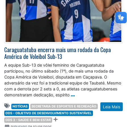
Caraguatatuba encerra mais uma rodada da Copa
América de Voleibol Sub-13
A equipe Sub-13 de vôlei feminino de Caraguatatuba
participou, no último sábado (1º), de mais uma rodada da
Copa América de Voleibol, disputada em Caçapava. O
adversário da vez foi a tradicional equipe de Taubaté. Mesmo
com a derrota por 2 sets a 0, as atletas caraguatatubenses
demonstraram dedicação, espírito
NOTÍCIAS
SECRETARIA DE ESPORTES E RECREAÇÃO
Leia Mais
ODS - OBJETIVO DE DESENVOLVIMENTO SUSTENTÁVEL
ODS 3 - SAÚDE E BEM-ESTAR