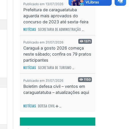
1443
Publicado em 13/07/2026
Prefeitura de caraguatatuba
aguarda mais aprovados do
concurso de 2023 até sexta-feira
(17)
NOTÍCIAS
SECRETARIA DE ADMINISTRAÇÃO
ODS - OBJETIVO DE DESENVOLVIME
1371
Publicado em 31/07/2026
Caraguá a gosto 2026 começa
neste sábado; confira os 79 pratos
participantes
NOTÍCIAS
SECRETARIA DE TURISMO
ODS - OBJETIVO DE DESENVOLVIMENTO SUS
1150
Publicado em 31/07/2026
Boletim defesa civil – ventos em
caraguatatuba – atualizações aqui
NOTÍCIAS
DEFESA CIVIL
ODS - OBJETIVO DE DESENVOLVIMENTO SUSTENTÁVEL