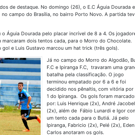
tados de destaque. No domingo (26), o E.C Águia Dourada e
no campo do Brasília, no bairro Porto Novo. A partida te
o Águia Dourada pelo placar incrível de 8 a 4. Os jogador
an marcaram dois tentos cada, para o Morro do Chocolate.
gol e Luis Gustavo marcou um hat trick (três gols).
Já no campo do Morro do Algodão, Bu
F.C e Ipiranga F.C, travaram uma gra
batalha pela classificação. O jogo
terminou empatado por 6 a 6 e foi
decidido nos pênaltis, com vitória por
1 do Ipiranga. Os gols foram marcado
por: Luis Henrique (2x), André Jacobel
(2x), além de Fábio Lunardi e Igor co
um tento cada para o Butiá. Já pelo
Ipiranga, Fabricio (2x), Pelé (2x), Eden
Carlos anotaram os gols.