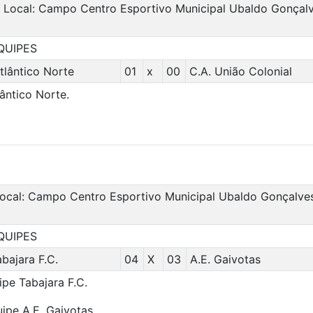
 – Local: Campo Centro Esportivo Municipal Ubaldo Gonçal
QUIPES
tlântico Norte
01
x
00
C.A. União Colonial
ântico Norte.
ocal: Campo Centro Esportivo Municipal Ubaldo Gonçalve
QUIPES
bajara F.C.
04
X
03
A.E. Gaivotas
ipe Tabajara F.C.
uipe A.E. Gaivotas.