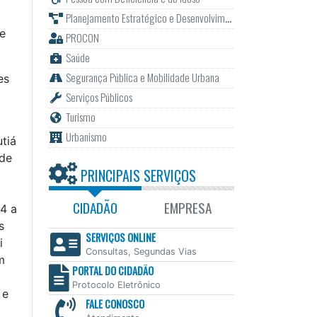
Planejamento Estratégico e Desenvolvimento
ve
PROCON
Saúde
Segurança Pública e Mobilidade Urbana
es
Serviços Públicos
Turismo
Urbanismo
tiá
nde
PRINCIPAIS SERVIÇOS
CIDADÃO
EMPRESA
 4 a
s
SERVIÇOS ONLINE
i
Consultas, Segundas Vias
m
PORTAL DO CIDADÃO
Protocolo Eletrônico
 e
FALE CONOSCO