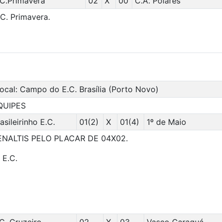
.C.Primavera
02
X
00
C.A. Poiares
C. Primavera.
cal: Campo do E.C. Brasília (Porto Novo)
QUIPES
asileirinho E.C.
01(2)
X
01(4)
1º de Maio
ENALTIS PELO PLACAR DE 04X02.
 E.C.