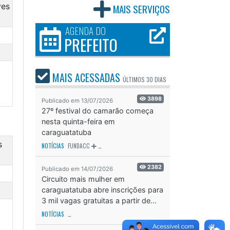
ves
MAIS SERVIÇOS
AGENDA DO
PREFEITO
MAIS ACESSADAS
ÚLTIMOS
30 DIAS
3898
Publicado em 13/07/2026
27º festival do camarão começa
nesta quinta-feira em
caraguatatuba
s
NOTÍCIAS
FUNDACC
ODS - OBJETIVO DE DESENVOLVIMENTO SUSTENTÁVEL
OD
2382
Publicado em 14/07/2026
Circuito mais mulher em
caraguatatuba abre inscrições para
3 mil vagas gratuitas a partir de...
NOTÍCIAS
SECRETARIA DE ESPORTES E RECREAÇÃO
ODS - OBJETIVO DE DESEN