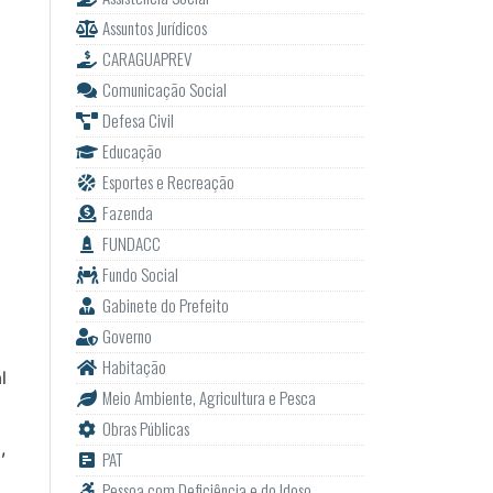
Assuntos Jurídicos
CARAGUAPREV
Comunicação Social
Defesa Civil
Educação
Esportes e Recreação
Fazenda
FUNDACC
Fundo Social
Gabinete do Prefeito
Governo
Habitação
l
Meio Ambiente, Agricultura e Pesca
Obras Públicas
,
PAT
Pessoa com Deficiência e do Idoso