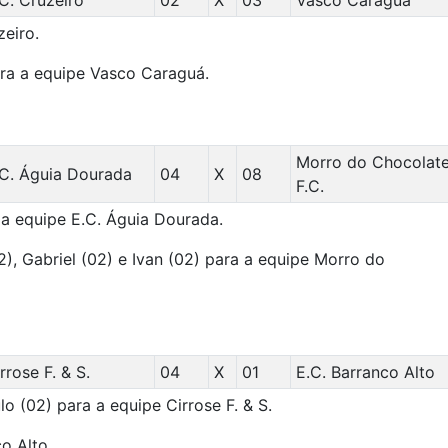
C. Cruzeiro
02
X
03
Vasco Caraguá
zeiro.
ara a equipe Vasco Caraguá.
Morro do Chocolat
.C. Águia Dourada
04
X
08
F.C.
 a equipe E.C. Águia Dourada.
2), Gabriel (02) e Ivan (02) para a equipe Morro do
rrose F. & S.
04
X
01
E.C. Barranco Alto
o (02) para a equipe Cirrose F. & S.
o Alto.