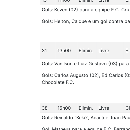
15
11h00
Elimin.
Livre
E.
Gols: Keven (02) para a equipe E.C. Cru
Gols: Helton, Caique e um gol contra p
31
13h00
Elimin.
Livre
E
Gols: Vanilson e Luiz Gustavo (03) para
Gols: Carlos Augusto (02), Ed Carlos (0
Chocolate F.C.
38
15h00
Elimin.
Livre
Ci
Gols: Reinaldo “Keké”, Acauã e João Paul
Gol: Matheus para a equipe E.C. Barranc