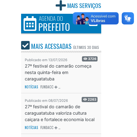
MAIS SERVIÇOS
AGENDA DO
PREFEITO
MAIS ACESSADAS
ÚLTIMOS
30 DIAS
3726
Publicado em 13/07/2026
27º festival do camarão começa
nesta quinta-feira em
caraguatatuba
NOTÍCIAS
FUNDACC
ODS - OBJETIVO DE DESENVOLVIMENTO SUSTENTÁVEL
OD
2263
Publicado em 08/07/2026
27º festival do camarão de
caraguatatuba valoriza cultura
caiçara e fortalece economia local
NOTÍCIAS
FUNDACC
ODS - OBJETIVO DE DESENVOLVIMENTO SUSTENTÁVEL
OD