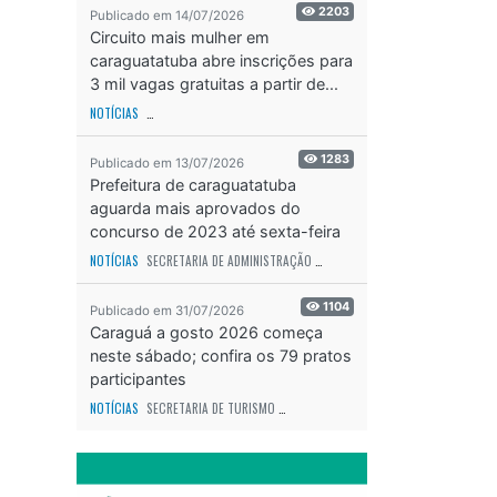
2203
Publicado em 14/07/2026
Circuito mais mulher em
caraguatatuba abre inscrições para
3 mil vagas gratuitas a partir de...
NOTÍCIAS
SECRETARIA DE ESPORTES E RECREAÇÃO
ODS - OBJETIVO DE DESEN
1283
Publicado em 13/07/2026
Prefeitura de caraguatatuba
aguarda mais aprovados do
concurso de 2023 até sexta-feira
(17)
NOTÍCIAS
SECRETARIA DE ADMINISTRAÇÃO
ODS - OBJETIVO DE DESENVOLVIME
1104
Publicado em 31/07/2026
Caraguá a gosto 2026 começa
neste sábado; confira os 79 pratos
participantes
NOTÍCIAS
SECRETARIA DE TURISMO
ODS - OBJETIVO DE DESENVOLVIMENTO SUS