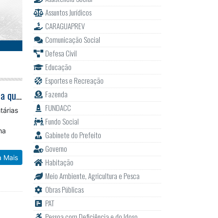
Assuntos Jurídicos
CARAGUAPREV
Comunicação Social
Defesa Civil
Educação
Esportes e Recreação
Audiências do PPA 2025 e LDO 2025 da Câmara de Caraguatatuba iniciam na quarta-feira
Fazenda
FUNDACC
tárias
Fundo Social
na
Gabinete do Prefeito
Governo
a Mais
Habitação
Meio Ambiente, Agricultura e Pesca
Obras Públicas
PAT
Pessoa com Deficiência e do Idoso