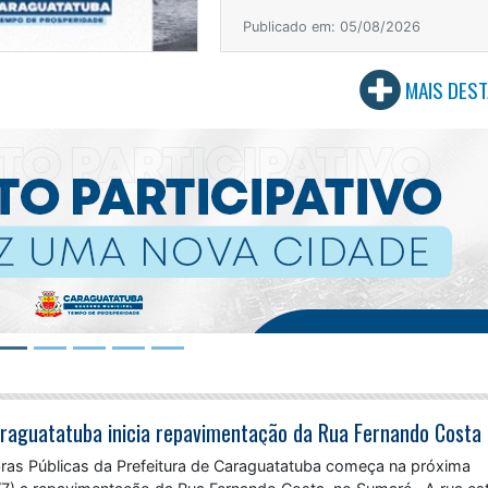
Publicado em: 05/08/2026
MAIS DES
bras Públicas da Prefeitura de Caraguatatuba começa na próxima
/7) a repavimentação da Rua Fernando Costa, no Sumaré. A rua es