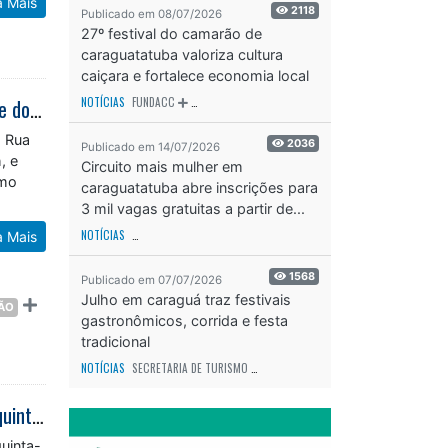
2118
Publicado em 08/07/2026
27º festival do camarão de
caraguatatuba valoriza cultura
caiçara e fortalece economia local
Rua da Família movimenta Caraguatatuba com esporte, cultura e lazer neste domingo
NOTÍCIAS
FUNDACC
ODS - OBJETIVO DE DESENVOLVIMENTO SUSTENTÁVEL
OD
a Rua
2036
Publicado em 14/07/2026
, e
Circuito mais mulher em
omo
caraguatatuba abre inscrições para
3 mil vagas gratuitas a partir de...
a Mais
NOTÍCIAS
SECRETARIA DE ESPORTES E RECREAÇÃO
ODS - OBJETIVO DE DESEN
1568
Publicado em 07/07/2026
ÇÃO
Julho em caraguá traz festivais
gastronômicos, corrida e festa
tradicional
NOTÍCIAS
SECRETARIA DE TURISMO
ODS - OBJETIVO DE DESENVOLVIMENTO SUS
Abertura das inscrições para eleição do COMAS 2026/2028 começa nesta quinta-feira (16)
uinta-