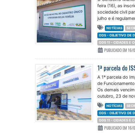
feira (16), as insc
sociedade civil pa
julho e é regulam
NOTÍCIAS
SECR
ODS - OBJETIVO DE
ODS 11 - CIDADES E
PUBLICADO EM 16/
A 1ª parcela do Im
de Funcionamento 
Os demais vencime
outubro, 23 de no
NOTÍCIAS
SECR
ODS - OBJETIVO DE
ODS 11 - CIDADES E
PUBLICADO EM 16/