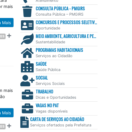
Atendimento
or mais
CONSULTA PÚBLICA - PMGIRS
Consulta Pública – PMGIRS
a Mais
CONCURSOS E PROCESSOS SELETIVOS
Oportunidade
ZES
MEIO AMBIENTE, AGRICULTURA E PESCA
Sustentabilidade
PROGRAMAS HABITACIONAIS
Serviços ao Cidadão
SAÚDE
Saúde Pública
SOCIAL
Serviços Sociais
om mais
TRABALHO
ção
Dicas e Oportunidades
VAGAS NO PAT
a Mais
Vagas disponíveis
CARTA DE SERVIÇOS AO CIDADÃO
ZES
Serviços ofertados pela Prefeitura