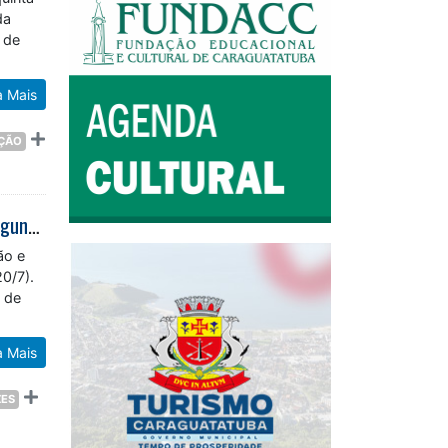
da
 de
a Mais
AÇÃO
1ª parcela do ISS Fixo e das taxas da Prefeitura de Caraguatatuba vence segunda-feira (20/7)
ão e
0/7).
 de
a Mais
ZES