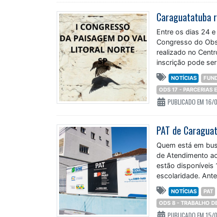
Entre os dias 24 e
Congresso do Obse
realizado no Centr
inscrição pode ser
NOTÍCIAS
FUN
ODS 17 - PARCERIAS
PUBLICADO EM 16/
PAT de Caraguat
Quem está em bus
de Atendimento ao
estão disponíveis
escolaridade. Ant
NOTÍCIAS
PAT
ODS 8 - TRABALHO 
PUBLICADO EM 15/