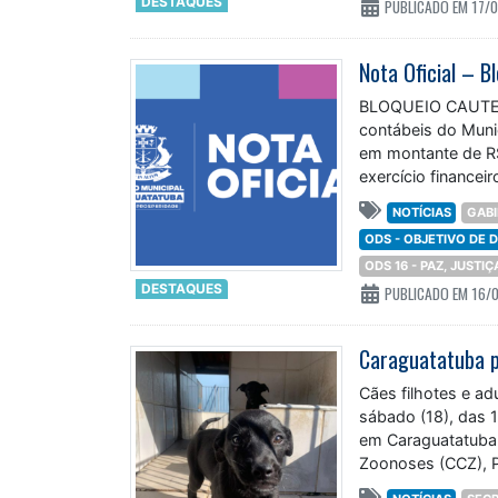
Nota Oficial – B
BLOQUEIO CAUTE
contábeis do Muni
em montante de R$
exercício financei
população que
NOTÍCIAS
GABI
ODS - OBJETIVO DE
ODS 16 - PAZ, JUSTI
DESTAQUES
PUBLICADO EM 16/
Caraguatatuba p
Cães filhotes e ad
sábado (18), das 1
em Caraguatatuba.
Zoonoses (CCZ), 
NOTÍCIAS
SECR