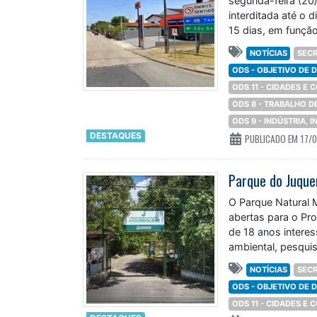
interditada até o 
15 dias, em funçã
NOTÍCIAS
SECR
ODS - OBJETIVO DE
ODS 11 - CIDADES E
ODS 8 - TRABALHO 
ODS 9 - INDÚSTRIA,
DESTAQUES
PUBLICADO EM 17/
Parque do Juque
O Parque Natural 
abertas para o Pr
de 18 anos intere
ambiental, pesquis
conservação. As 
NOTÍCIAS
SECR
ODS - OBJETIVO DE
ODS 11 - CIDADES E
DESTAQUES
PUBLICADO EM 17/