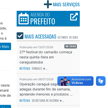
MAIS SERVIÇOS
AGENDA DO
PREFEITO
os
úde,
 o
MAIS ACESSADAS
ma à
ÚLTIMOS
30 DIAS
a Mais
3550
Publicado em 13/07/2026
27º festival do camarão começa
nesta quinta-feira em
caraguatatuba
NOTÍCIAS
FUNDACC
ODS - OBJETIVO DE DESENVOLVIMENTO SUSTENTÁVEL
OD
2896
Publicado em 06/07/2026
 neste
Operação caraguá segura fiscaliza
Sumaré
adegas durante fim de semana,
role de
apreende menores e produtos ...
NOTÍCIAS
SECRETARIA DE FAZENDA
SECRETARIA DE SAÚDE
SECRETARIA D
a Mais