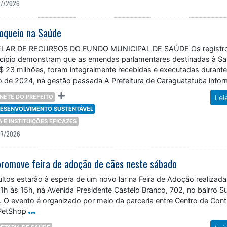
loqueio na Saúde
LAR DE RECURSOS DO FUNDO MUNICIPAL DE SAÚDE Os registr
cípio demonstram que as emendas parlamentares destinadas à Sa
 23 milhões, foram integralmente recebidas e executadas durante
ro de 2024, na gestão passada A Prefeitura de Caraguatatuba infor
NETE DO PREFEITO
Lei
 DESENVOLVIMENTO SUSTENTÁVEL
ÇA E INSTITUIÇÕES EFICAZES
07/2026
romove feira de adoção de cães neste sábado
ultos estarão à espera de um novo lar na Feira de Adoção realizada
1h às 15h, na Avenida Presidente Castelo Branco, 702, no bairro 
 O evento é organizado por meio da parceria entre Centro de Cont
PetShop
ETARIA DE SAÚDE
Lei