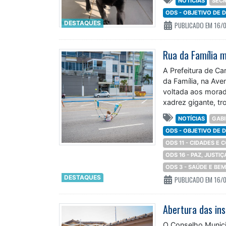
ODS - OBJETIVO DE
DESTAQUES
PUBLICADO EM 16/
A Prefeitura de C
da Família, na Ave
voltada aos morad
xadrez gigante, tr
NOTÍCIAS
GABI
ODS - OBJETIVO DE
ODS 11 - CIDADES E
ODS 16 - PAZ, JUSTI
ODS 3 - SAÚDE E BE
DESTAQUES
PUBLICADO EM 16/
O Conselho Munici