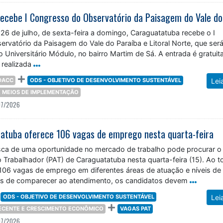
 26 de julho, de sexta-feira a domingo, Caraguatatuba recebe o I
rvatório da Paisagem do Vale do Paraíba e Litoral Norte, que ser
o Universitário Módulo, no bairro Martim de Sá. A entrada é gratuita
 realizada
DACC
ODS - OBJETIVO DE DESENVOLVIMENTO SUSTENTÁVEL
Lei
 E MEIOS DE IMPLEMENTAÇÃO
07/2026
atuba oferece 106 vagas de emprego nesta quarta-feira
ca de uma oportunidade no mercado de trabalho pode procurar o
 Trabalhador (PAT) de Caraguatatuba nesta quarta-feira (15). Ao t
 106 vagas de emprego em diferentes áreas de atuação e níveis de
es de comparecer ao atendimento, os candidatos devem
ODS - OBJETIVO DE DESENVOLVIMENTO SUSTENTÁVEL
Lei
DECENTE E CRESCIMENTO ECONÔMICO
VAGAS PAT
07/2026