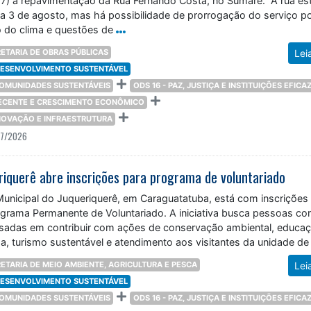
dia 3 de agosto, mas há possibilidade de prorrogação do serviço p
o do clima e questões de
ETARIA DE OBRAS PÚBLICAS
Lei
 DESENVOLVIMENTO SUSTENTÁVEL
 COMUNIDADES SUSTENTÁVEIS
ODS 16 - PAZ, JUSTIÇA E INSTITUIÇÕES EFICA
DECENTE E CRESCIMENTO ECONÔMICO
 INOVAÇÃO E INFRAESTRUTURA
07/2026
riquerê abre inscrições para programa de voluntariado
Municipal do Juqueriquerê, em Caraguatatuba, está com inscrições
ograma Permanente de Voluntariado. A iniciativa busca pessoas c
ssadas em contribuir com ações de conservação ambiental, educa
a, turismo sustentável e atendimento aos visitantes da unidade de
vagas
ETARIA DE MEIO AMBIENTE, AGRICULTURA E PESCA
Lei
 DESENVOLVIMENTO SUSTENTÁVEL
 COMUNIDADES SUSTENTÁVEIS
ODS 16 - PAZ, JUSTIÇA E INSTITUIÇÕES EFICA
07/2026