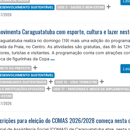
 DESENVOLVIMENTO SUSTENTÁVEL
ODS 3 - SAÚDE E BEM-ESTAR
07/2026
araguatatuba realiza no domingo (19) mais uma edição do program
nida da Praia, no Centro. As atividades são gratuitas, das 8h às 12h
ores, turistas e visitantes. A programação conta com atrações c
oca de figurinhas da Copa
NETE DO PREFEITO
Lei
 DESENVOLVIMENTO SUSTENTÁVEL
 COMUNIDADES SUSTENTÁVEIS
ODS 15 - VIDA TERRESTRE
ÇA E INSTITUIÇÕES EFICAZES
ODS 17 - PARCERIAS E MEIOS DE IMPLEMENTA
M-ESTAR
07/2026
pal de Assistência Social (COMAS) de Caraguatatuba abre, nesta q