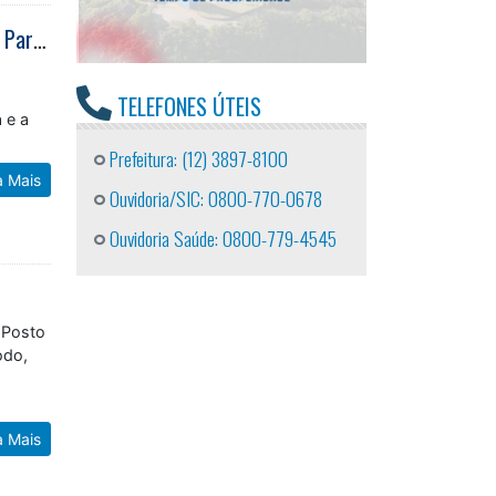
Caraguatatuba recebe I Congresso do Observatório da Paisagem do Vale do Paraíba e Litoral Norte
á
TELEFONES ÚTEIS
 e a
Prefeitura: (12) 3897-8100
a Mais
Ouvidoria/SIC: 0800-770-0678
Ouvidoria Saúde: 0800-779-4545
 Posto
odo,
a Mais