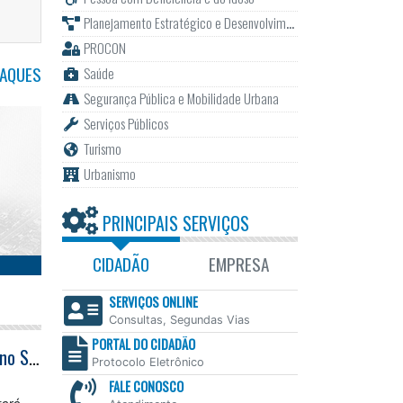
Planejamento Estratégico e Desenvolvimento
PROCON
TAQUES
Saúde
Segurança Pública e Mobilidade Urbana
Serviços Públicos
Turismo
Urbanismo
PRINCIPAIS SERVIÇOS
CIDADÃO
EMPRESA
SERVIÇOS ONLINE
Consultas, Segundas Vias
PORTAL DO CIDADÃO
Prefeitura de Caraguatatuba inicia repavimentação da Rua Fernando Costa no Sumaré nesta segunda-feira
Protocolo Eletrônico
FALE CONOSCO
tará