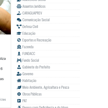
Assuntos Jurídicos
CARAGUAPREV
Comunicação Social
Defesa Civil
Educação
Esportes e Recreação
Fazenda
FUNDACC
liza
Fundo Social
Gabinete do Prefeito
26
Governo
ças
Habitação
1
Meio Ambiente, Agricultura e Pesca
Obras Públicas
cias
PAT
Pessoa com Deficiência e do Idoso