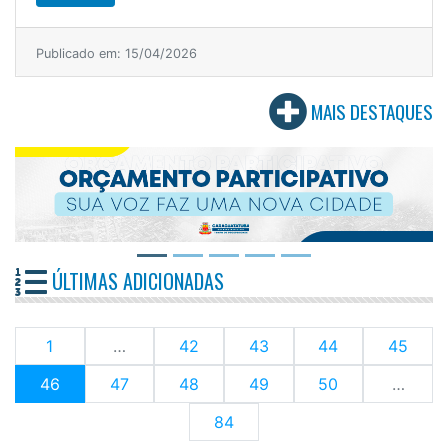
Publicado em: 15/04/2026
MAIS DESTAQUES
ÚLTIMAS ADICIONADAS
1
…
42
43
44
45
(current)
46
47
48
49
50
…
84