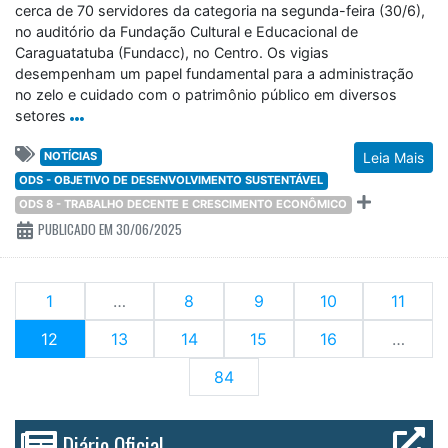
cerca de 70 servidores da categoria na segunda-feira (30/6),
no auditório da Fundação Cultural e Educacional de
Caraguatatuba (Fundacc), no Centro. Os vigias
desempenham um papel fundamental para a administração
no zelo e cuidado com o patrimônio público em diversos
setores
NOTÍCIAS
Leia Mais
ODS - OBJETIVO DE DESENVOLVIMENTO SUSTENTÁVEL
ODS 8 - TRABALHO DECENTE E CRESCIMENTO ECONÔMICO
PUBLICADO EM 30/06/2025
1
…
8
9
10
11
(current)
12
13
14
15
16
…
84
Diário Oficial