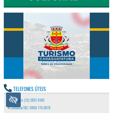
TELEFONES ÚTEIS
Prefeitura: (12) 3897-8100
Ouvidoria/SIC: 0800-770-0678