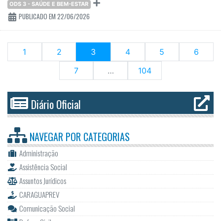
ODS 3 - SAÚDE E BEM-ESTAR
PUBLICADO EM 22/06/2026
(current)
1
2
3
4
5
6
7
…
104
Diário Oficial
NAVEGAR POR
CATEGORIAS
Administração
Assistência Social
Assuntos Jurídicos
CARAGUAPREV
Comunicação Social