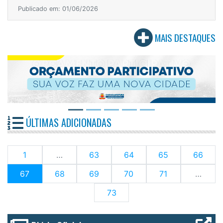
Publicado em: 01/06/2026
MAIS DESTAQUES
ÚLTIMAS ADICIONADAS
1
…
63
64
65
66
(current)
67
68
69
70
71
…
73