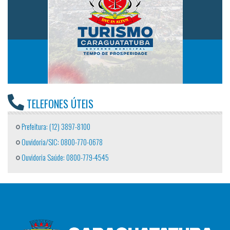
TELEFONES ÚTEIS
Prefeitura: (12) 3897-8100
Ouvidoria/SIC: 0800-770-0678
Ouvidoria Saúde: 0800-779-4545