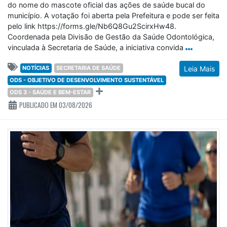
do nome do mascote oficial das ações de saúde bucal do
município. A votação foi aberta pela Prefeitura e pode ser feita
pelo link https://forms.gle/Nb6Q8Gu2ScirxHw48.
Coordenada pela Divisão de Gestão da Saúde Odontológica,
vinculada à Secretaria de Saúde, a iniciativa convida
NOTÍCIAS
SECRETARIA DE SAÚDE
Leia Mais
ODS - OBJETIVO DE DESENVOLVIMENTO SUSTENTÁVEL
ODS 3 - SAÚDE E BEM-ESTAR
PUBLICADO EM 03/08/2026