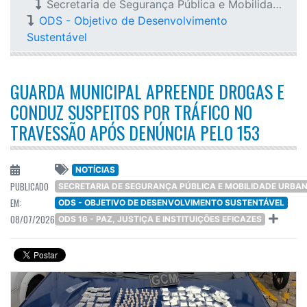
Secretaria de Segurança Pública e Mobilidade Urbana
ODS - Objetivo de Desenvolvimento
Sustentável
GUARDA MUNICIPAL APREENDE DROGAS E
CONDUZ SUSPEITOS POR TRÁFICO NO
TRAVESSÃO APÓS DENÚNCIA PELO 153
NOTÍCIAS
PUBLICADO
SECRETARIA DE SEGURANÇA PÚBLICA E MOBILIDADE URBA
EM:
ODS - OBJETIVO DE DESENVOLVIMENTO SUSTENTÁVEL
08/07/2026
ODS 16 - PAZ, JUSTIÇA E INSTITUIÇÕES EFICAZES