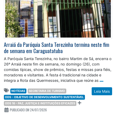
Arraiá da Paróquia Santa Terezinha termina neste fim
de semana em Caraguatatuba
A Paróquia Santa Terezinha, no bairro Martim de Sá, encerra o
26º Arraiá neste fim de semana, no domingo (26), com
comidas típicas, show de prêmios, festas e missas para fiéis,
moradores e visitantes. A festa é tradicional na cidade e
integra a Rota das Quermesses, iniciativa que reúne as
NOTÍCIAS
SECRETARIA DE TURISMO
Leia Mais
ODS - OBJETIVO DE DESENVOLVIMENTO SUSTENTÁVEL
ODS 16 - PAZ, JUSTIÇA E INSTITUIÇÕES EFICAZES
PUBLICADO EM 24/07/2026