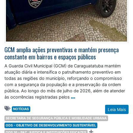
GCM amplia ações preventivas e mantém presença
constante em bairros e espaços públicos
A Guarda Civil Municipal (GCM) de Caraguatatuba mantém
atuação diária e intensifica o patrulhamento preventivo em
todas as regiões do município, reforçando o compromisso
com a segurança da população e a preservação da ordem
pública. Ao longo do mês de julho de 2026, além de atender
às ocorrências registradas pelos
NOTÍCIAS
Leia Mais
SECRETARIA DE SEGURANÇA PÚBLICA E MOBILIDADE URBANA
ODS - OBJETIVO DE DESENVOLVIMENTO SUSTENTÁVEL
ODS 16 - PAZ, JUSTIÇA E INSTITUIÇÕES EFICAZES