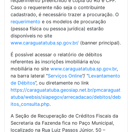
requerimento preenchido e cópia do RG e CPF.
Caso o requerente não seja o contribuinte
cadastrado, é necessário trazer a procuração. O
requerimento
e os modelos de procuração
(pessoa física ou pessoa jurídica) estarão
disponíveis no site
www.caraguatatuba.sp.gov.br/
(banner principal).
É possível acessar o relatório de débitos
referentes às inscrições imobiliária e/ou
mobiliária no site
www.caraguatatuba.sp.gov.br
,
na barra lateral “
Serviços Online
”/ “
Levantamento
de Débitos
”, ou diretamente no link
https://caraguatatuba.geosiap.net.br/pmcaraguat
atuba/websis/siapegov/arrecadacao/debitos/deb
itos_consulta.php
.
A Seção de Recuperação de Créditos Fiscais da
Secretaria da Fazenda fica no Paço Municipal,
localizado na Rua Luiz Passos Júnior, 50 –