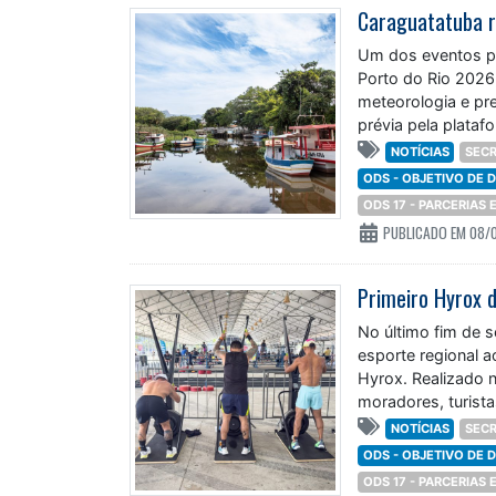
Um dos eventos p
Porto do Rio 2026
meteorologia e pre
prévia pela plata
navegacao/348392
NOTÍCIAS
SECR
ODS - OBJETIVO DE
ODS 17 - PARCERIAS
PUBLICADO EM 08/
No último fim de 
esporte regional a
Hyrox. Realizado n
moradores, turista
NOTÍCIAS
SECR
ODS - OBJETIVO DE
ODS 17 - PARCERIAS