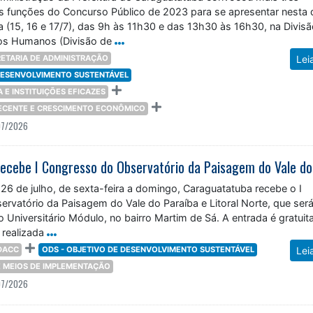
 funções do Concurso Público de 2023 para se apresentar nesta 
ra (15, 16 e 17/7), das 9h às 11h30 e das 13h30 às 16h30, na Divis
os Humanos (Divisão de
ETARIA DE ADMINISTRAÇÃO
Lei
 DESENVOLVIMENTO SUSTENTÁVEL
ÇA E INSTITUIÇÕES EFICAZES
DECENTE E CRESCIMENTO ECONÔMICO
07/2026
 26 de julho, de sexta-feira a domingo, Caraguatatuba recebe o I
rvatório da Paisagem do Vale do Paraíba e Litoral Norte, que ser
o Universitário Módulo, no bairro Martim de Sá. A entrada é gratuita
 realizada
DACC
ODS - OBJETIVO DE DESENVOLVIMENTO SUSTENTÁVEL
Lei
 E MEIOS DE IMPLEMENTAÇÃO
07/2026