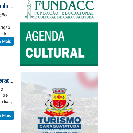
Caraguatatuba recebe workshop sobre navegação com especialistas e apoio da Marinha do Brasil
ação
crição
p-de-
a Mais
Primeiro Hyrox do Litoral Norte transforma Caraguatatuba em palco de superação e solidariedade
 o
l de
mílias,
a Mais