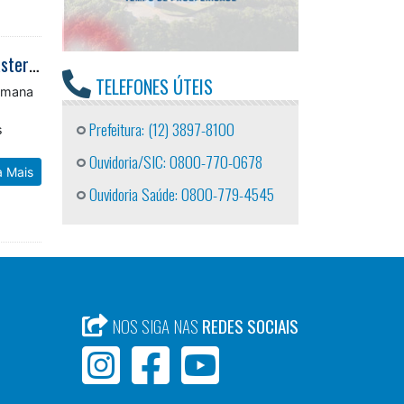
Futebol municipal define finalistas da 3ª Divisão e movimenta categorias Master em Caraguatatuba
TELEFONES ÚTEIS
semana
s
s
Prefeitura: (12) 3897-8100
Ouvidoria/SIC: 0800-770-0678
a Mais
Ouvidoria Saúde: 0800-779-4545
NOS SIGA NAS
REDES SOCIAIS