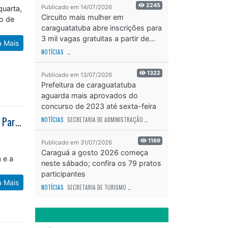
quarta,
2245
Publicado em 14/07/2026
ão de
Circuito mais mulher em
caraguatatuba abre inscrições para
a Mais
3 mil vagas gratuitas a partir de...
NOTÍCIAS
SECRETARIA DE ESPORTES E RECREAÇÃO
ODS - OBJETIVO DE DESEN
1322
Publicado em 13/07/2026
Prefeitura de caraguatatuba
aguarda mais aprovados do
concurso de 2023 até sexta-feira
Caraguatatuba recebe I Congresso do Observatório da Paisagem do Vale do Paraíba e Litoral Norte
(17)
NOTÍCIAS
SECRETARIA DE ADMINISTRAÇÃO
ODS - OBJETIVO DE DESENVOLVIME
1169
á
Publicado em 31/07/2026
Caraguá a gosto 2026 começa
 e a
neste sábado; confira os 79 pratos
participantes
a Mais
NOTÍCIAS
SECRETARIA DE TURISMO
ODS - OBJETIVO DE DESENVOLVIMENTO SUS