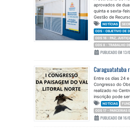
aprovados de duas
quinta e sexta-fei
Gestão de Recurs
NOTÍCIAS
SECR
ODS - OBJETIVO DE
ODS 16 - PAZ, JUSTI
ODS 8 - TRABALHO 
PUBLICADO EM 13/
Entre os dias 24 e
Congresso do Obse
realizado no Centr
inscrição pode ser
NOTÍCIAS
FUN
ODS 17 - PARCERIAS
PUBLICADO EM 16/