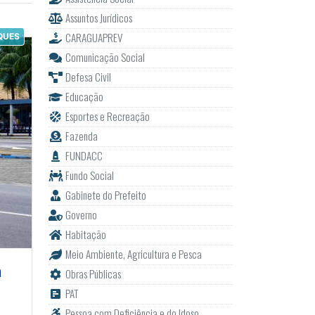
Assuntos Jurídicos
CARAGUAPREV
QUES
Comunicação Social
Defesa Civil
Educação
Esportes e Recreação
Fazenda
FUNDACC
Fundo Social
Gabinete do Prefeito
Governo
Habitação
Meio Ambiente, Agricultura e Pesca
a
Obras Públicas
PAT
Pessoa com Deficiência e do Idoso