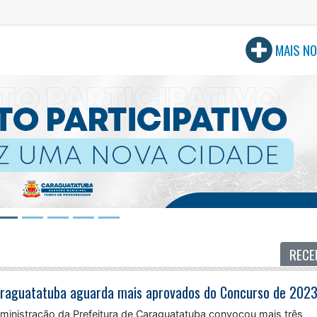
MAIS NO
RECE
dministração da Prefeitura de Caraguatatuba convocou mais três