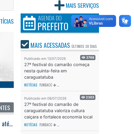
MAIS SERVIÇOS
AGENDA DO
TÍCIAS
PREFEITO
MAIS ACESSADAS
ÚLTIMOS
30 DIAS
3768
Publicado em 13/07/2026
27º festival do camarão começa
nesta quinta-feira em
caraguatatuba
NOTÍCIAS
FUNDACC
ODS - OBJETIVO DE DESENVOLVIMENTO SUSTENTÁVEL
OD
2303
Publicado em 08/07/2026
NTES
27º festival do camarão de
caraguatatuba valoriza cultura
caiçara e fortalece economia local
Prefeitura de Caraguatatuba aguarda mais aprovados do Concurso de 2023 até sexta-feira (17)
NOTÍCIAS
FUNDACC
ODS - OBJETIVO DE DESENVOLVIMENTO SUSTENTÁVEL
OD