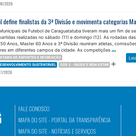
08/2026
unicipais de Futebol de Caraguatatuba tiveram mais um fim de 
partidas realizadas no sábado (11) e domingo (12). As rodadas da
 50 Anos, Master 60 Anos e 3ª Divisão reuniram atletas, comissõe
ores em diferentes campos da cidade. As competições
ETARIA DE ESPORTES E RECREAÇÃO
Lei
 DESENVOLVIMENTO SUSTENTÁVEL
ODS 3 - SAÚDE E BEM-ESTAR
07/2026
FALE CONOSCO
MAPA DO SITE - PORTAL DA TRANSPARÊNCIA
MAPA DO SITE - NOTÍCIAS E SERVIÇOS