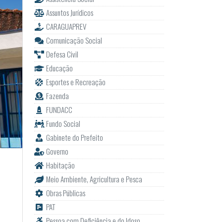
Assuntos Jurídicos
CARAGUAPREV
Comunicação Social
Defesa Civil
Educação
Esportes e Recreação
Fazenda
FUNDACC
Fundo Social
Gabinete do Prefeito
Governo
Habitação
Meio Ambiente, Agricultura e Pesca
Obras Públicas
PAT
Pessoa com Deficiência e do Idoso