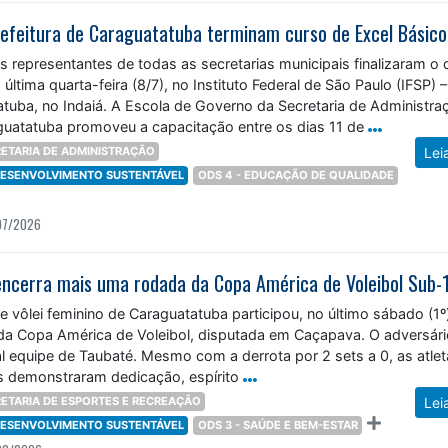
refeitura de Caraguatatuba terminam curso de Excel Básico
s representantes de todas as secretarias municipais finalizaram o 
última quarta-feira (8/7), no Instituto Federal de São Paulo (IFSP) –
uba, no Indaiá. A Escola de Governo da Secretaria de Administra
aguatatuba promoveu a capacitação entre os dias 11 de
ETARIA DE ADMINISTRAÇÃO
Lei
 DESENVOLVIMENTO SUSTENTÁVEL
ODS 4 - EDUCAÇÃO DE QUALIDADE
07/2026
ncerra mais uma rodada da Copa América de Voleibol Sub-
 vôlei feminino de Caraguatatuba participou, no último sábado (1º
a Copa América de Voleibol, disputada em Caçapava. O adversári
nal equipe de Taubaté. Mesmo com a derrota por 2 sets a 0, as atle
 demonstraram dedicação, espírito
ETARIA DE ESPORTES E RECREAÇÃO
Lei
 DESENVOLVIMENTO SUSTENTÁVEL
ODS 3 - SAÚDE E BEM-ESTAR