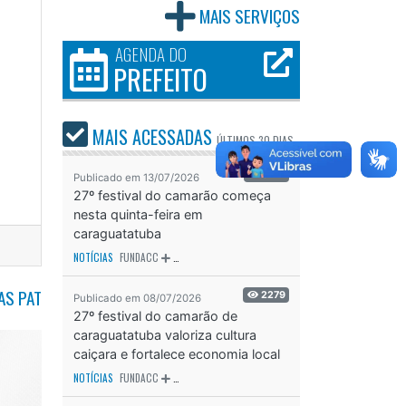
MAIS SERVIÇOS
AGENDA DO
PREFEITO
MAIS ACESSADAS
ÚLTIMOS
30 DIAS
3742
Publicado em 13/07/2026
27º festival do camarão começa
nesta quinta-feira em
caraguatatuba
NOTÍCIAS
FUNDACC
ODS - OBJETIVO DE DESENVOLVIMENTO SUSTENTÁVEL
OD
AS PAT
2279
Publicado em 08/07/2026
27º festival do camarão de
caraguatatuba valoriza cultura
caiçara e fortalece economia local
NOTÍCIAS
FUNDACC
ODS - OBJETIVO DE DESENVOLVIMENTO SUSTENTÁVEL
OD