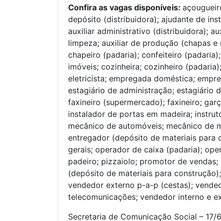
Confira as vagas disponíveis:
açougueir
depósito (distribuidora); ajudante de in
auxiliar administrativo (distribuidora); a
limpeza; auxiliar de produção (chapas e m
chapeiro (padaria); confeiteiro (padaria)
imóveis; cozinheira; cozinheiro (padaria)
eletricista; empregada doméstica; empr
estagiário de administração; estagiário de
faxineiro (supermercado); faxineiro; garç
instalador de portas em madeira; instrut
mecânico de automóveis; mecânico de má
entregador (depósito de materiais para c
gerais; operador de caixa (padaria); op
padeiro; pizzaiolo; promotor de vendas; r
(depósito de materiais para construção)
vendedor externo p-a-p (cestas); vende
telecomunicações; vendedor interno e ex
Secretaria de Comunicação Social – 17/