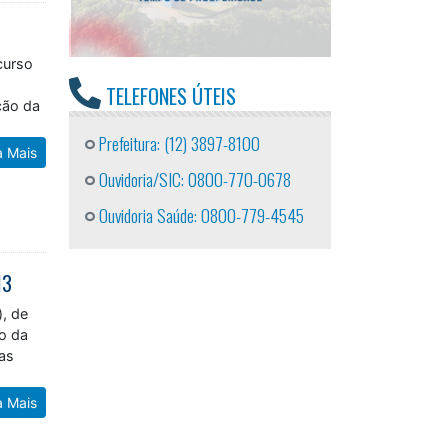
curso
TELEFONES ÚTEIS
ção da
Prefeitura: (12) 3897-8100
a Mais
Ouvidoria/SIC: 0800-770-0678
Ouvidoria Saúde: 0800-779-4545
13
), de
o da
tas
a Mais