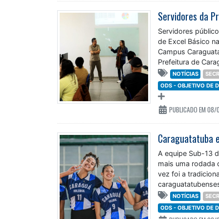
Servidores da P
Servidores público
de Excel Básico na 
Campus Caraguatat
Prefeitura de Car
NOTÍCIAS
SECR
ODS - OBJETIVO DE
PUBLICADO EM 08/
Caraguatatuba e
A equipe Sub-13 de
mais uma rodada d
vez foi a tradicio
caraguatatubenses
NOTÍCIAS
SECR
ODS - OBJETIVO DE