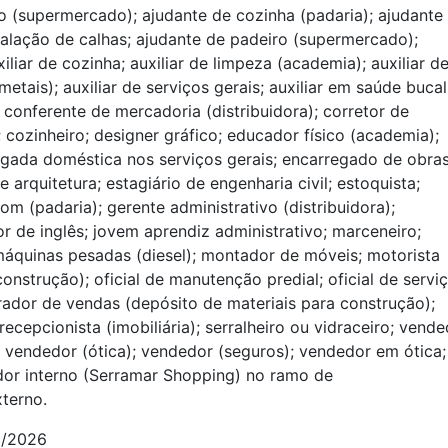
o (supermercado); ajudante de cozinha (padaria); ajudante
stalação de calhas; ajudante de padeiro (supermercado);
uxiliar de cozinha; auxiliar de limpeza (academia); auxiliar d
etais); auxiliar de serviços gerais; auxiliar em saúde bucal
; conferente de mercadoria (distribuidora); corretor de
; cozinheiro; designer gráfico; educador físico (academia);
egada doméstica nos serviços gerais; encarregado de obras
 arquitetura; estagiário de engenharia civil; estoquista;
om (padaria); gerente administrativo (distribuidora);
or de inglês; jovem aprendiz administrativo; marceneiro;
quinas pesadas (diesel); montador de móveis; motorista
onstrução); oficial de manutenção predial; oficial de servi
erador de vendas (depósito de materiais para construção);
ecepcionista (imobiliária); serralheiro ou vidraceiro; vend
; vendedor (ótica); vendedor (seguros); vendedor em ótica;
dor interno (Serramar Shopping) no ramo de
terno.
6/2026