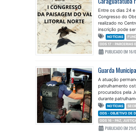
Entre os dias 24 e
Congresso do Obse
realizado no Centr
inscrição pode ser
NOTÍCIAS
FUN
ODS 17 - PARCERIAS
PUBLICADO EM 16/
A atuação permane
patrulhamento oste
procurados pela Ju
durante patrulham
um veículo estaci
NOTÍCIAS
SECR
ODS - OBJETIVO DE
ODS 16 - PAZ, JUSTI
PUBLICADO EM 29/