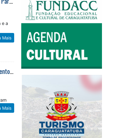
Caraguatatuba recebe I Congresso do Observatório da Paisagem do Vale do Paraíba e Litoral Norte
á
 e a
a Mais
Guarda Municipal captura dois procurados por homicídio durante patrulhamento ostensivo no Morro do Algodão
aram
a Mais