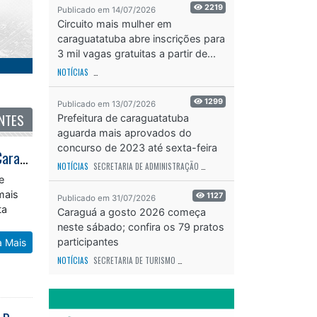
2219
Publicado em 14/07/2026
Circuito mais mulher em
caraguatatuba abre inscrições para
3 mil vagas gratuitas a partir de...
NOTÍCIAS
SECRETARIA DE ESPORTES E RECREAÇÃO
ODS - OBJETIVO DE DESEN
1299
Publicado em 13/07/2026
NTES
Prefeitura de caraguatatuba
aguarda mais aprovados do
concurso de 2023 até sexta-feira
Quarta Literária promove encontro de ilustradores na próxima semana em Caraguatatuba
(17)
NOTÍCIAS
SECRETARIA DE ADMINISTRAÇÃO
ODS - OBJETIVO DE DESENVOLVIME
e
mais
1127
Publicado em 31/07/2026
ta
Caraguá a gosto 2026 começa
neste sábado; confira os 79 pratos
participantes
a Mais
NOTÍCIAS
SECRETARIA DE TURISMO
ODS - OBJETIVO DE DESENVOLVIMENTO SUS