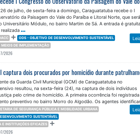
 26 de julho, de sexta-feira a domingo, Caraguatatuba recebe o I
rvatório da Paisagem do Vale do Paraíba e Litoral Norte, que ser
o Universitário Módulo, no bairro Martim de Sá. A entrada é gratuita
 realizada
DACC
ODS - OBJETIVO DE DESENVOLVIMENTO SUSTENTÁVEL
Lei
 E MEIOS DE IMPLEMENTAÇÃO
07/2026
nte da Guarda Civil Municipal (GCM) de Caraguatatuba no
nsivo resultou, na sexta-feira (24), na captura de dois indivíduos
stiça pelo crime de homicídio. A primeira ocorrência foi registrada
ento preventivo no bairro Morro do Algodão. Os agentes identific
onado em frente
ETARIA DE SEGURANÇA PÚBLICA E MOBILIDADE URBANA
Lei
 DESENVOLVIMENTO SUSTENTÁVEL
ÇA E INSTITUIÇÕES EFICAZES
07/2026