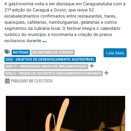
A gastronomia volta a ser destaque em Caraguatatuba com a
21ª edição do Caraguá a Gosto, que reúne 52
estabelecimentos confirmados entre restaurantes, bares,
quiosques, cafeterias, hamburguerias, gelaterias e outros
segmentos da culinária local. O festival integra o calendário
turístico do município e movimenta a criação de pratos
exclusivos durante
NOTÍCIAS
SECRETARIA DE TURISMO
Leia Mais
ODS - OBJETIVO DE DESENVOLVIMENTO SUSTENTÁVEL
ODS 17 - PARCERIAS E MEIOS DE IMPLEMENTAÇÃO
ODS 8 - TRABALHO DECENTE E CRESCIMENTO ECONÔMICO
PUBLICADO EM 13/07/2026