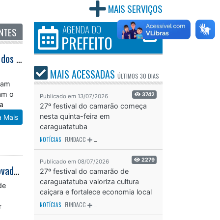
MAIS SERVIÇOS
AGENDA DO
NTES
PREFEITO
Unidos Caraguá Master Cosmo Caraguá FC e Real Família avançam às finais dos Campeonatos Master
MAIS ACESSADAS
ÚLTIMOS
30 DIAS
oram
am o
3742
Publicado em 13/07/2026
la
27º festival do camarão começa
nesta quinta-feira em
a Mais
caraguatatuba
NOTÍCIAS
FUNDACC
ODS - OBJETIVO DE DESENVOLVIMENTO SUSTENTÁVEL
OD
2279
Publicado em 08/07/2026
Caraguatatuba recebe segunda edição da Catcher Car Run com formato inovador de corrida de rua
27º festival do camarão de
caraguatatuba valoriza cultura
de
caiçara e fortalece economia local
NOTÍCIAS
FUNDACC
ODS - OBJETIVO DE DESENVOLVIMENTO SUSTENTÁVEL
OD
r