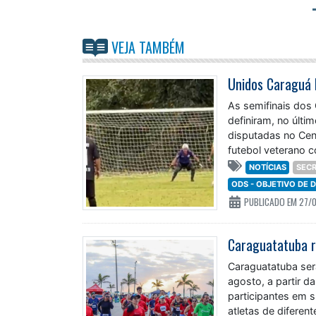
VEJA TAMBÉM
As semifinais dos
definiram, no últi
disputadas no Cen
futebol veterano c
categoria Master
NOTÍCIAS
SECR
ODS - OBJETIVO DE
PUBLICADO EM 27/
Caraguatatuba ser
agosto, a partir 
participantes em s
atletas de diferen