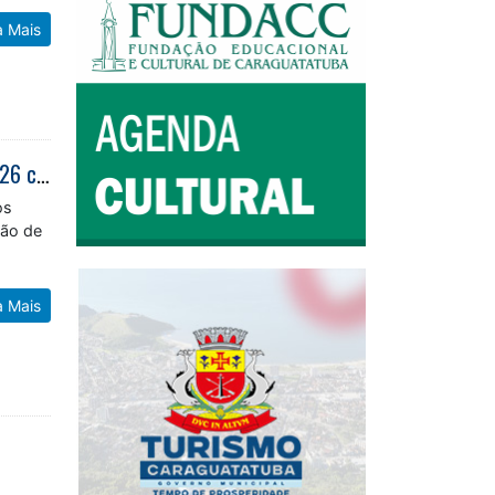
a Mais
Prefeitura de Caraguatatuba inicia convocações do processo seletivo de 2026 com 87 estagiários de sete cursos
os
ção de
a Mais