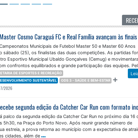
RECE
 Campeonatos Municipais de Futebol Master 50 e Master 60 Anos
mo sábado (25), os finalistas das duas competições. As partidas f
tro Esportivo Municipal Ubaldo Gonçalves (Cemug) e movimentar
om confrontos equilibrados e grande participação das equipes. Pe
ETARIA DE ESPORTES E RECREAÇÃO
Lei
 DESENVOLVIMENTO SUSTENTÁVEL
ODS 3 - SAÚDE E BEM-ESTAR
07/2026
á palco da segunda edição da Catcher Car Run no próximo dia 16 
das 5h30, na Praça do Porto Novo. Após reunir grande número de
ua estreia, a prova retorna ao município com a expectativa de atrai
tes cidades, além de