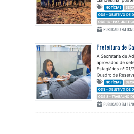
clandestina, post
NOTÍCIAS
SECR
ODS - OBJETIVO DE
ODS 16 - PAZ, JUSTI
PUBLICADO EM 03/
A Secretaria de A
aprovados de sete
Estagiários nº 01
Quadro de Reserva
NOTÍCIAS
SECR
ODS - OBJETIVO DE
ODS 8 - TRABALHO 
PUBLICADO EM 17/