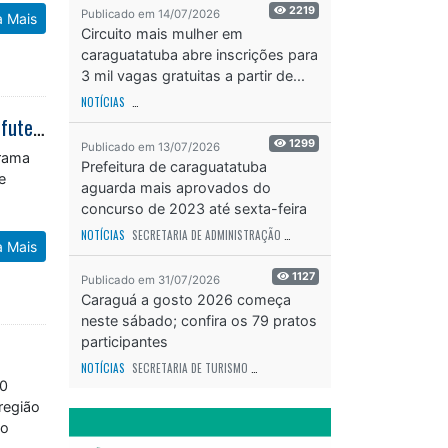
2219
Publicado em 14/07/2026
a Mais
Circuito mais mulher em
caraguatatuba abre inscrições para
3 mil vagas gratuitas a partir de...
NOTÍCIAS
SECRETARIA DE ESPORTES E RECREAÇÃO
ODS - OBJETIVO DE DESEN
Caraguá Agita Esportes movimenta Campo do Jaraguazinho com festival de futebol de base
1299
Publicado em 13/07/2026
grama
Prefeitura de caraguatatuba
e
aguarda mais aprovados do
concurso de 2023 até sexta-feira
(17)
NOTÍCIAS
SECRETARIA DE ADMINISTRAÇÃO
ODS - OBJETIVO DE DESENVOLVIME
a Mais
1127
Publicado em 31/07/2026
Caraguá a gosto 2026 começa
neste sábado; confira os 79 pratos
participantes
NOTÍCIAS
SECRETARIA DE TURISMO
ODS - OBJETIVO DE DESENVOLVIMENTO SUS
70
região
ão