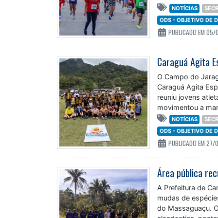
NOTÍCIAS
SECR
ODS - OBJETIVO DE
PUBLICADO EM 05/
O Campo do Jarag
Caraguá Agita Esp
reuniu jovens atle
movimentou a manh
NOTÍCIAS
SECR
ODS - OBJETIVO DE
PUBLICADO EM 27/
Área pública re
A Prefeitura de Ca
mudas de espécies
do Massaguaçu. O 