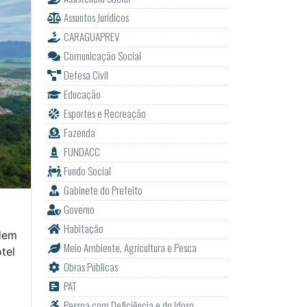
Assuntos Jurídicos
CARAGUAPREV
Comunicação Social
Defesa Civil
Educação
Esportes e Recreação
Fazenda
FUNDACC
Fundo Social
Gabinete do Prefeito
Governo
Habitação
odem
Meio Ambiente, Agricultura e Pesca
tel
Obras Públicas
PAT
Pessoa com Deficiência e do Idoso