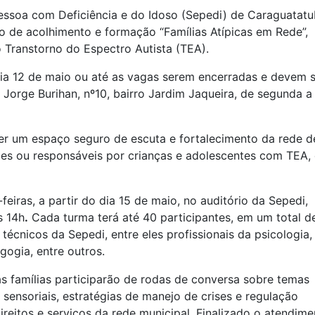
Pessoa com Deficiência e do Idoso (Sepedi) de Caraguatat
o de acolhimento e formação “Famílias Atípicas em Rede”,
 Transtorno do Espectro Autista (TEA).
 dia 12 de maio ou até as vagas serem encerradas e devem 
a Jorge Burihan, nº10, bairro Jardim Jaqueira, de segunda a
ser um espaço seguro de escuta e fortalecimento da rede d
 mães ou responsáveis por crianças e adolescentes com TEA,
eiras, a partir do dia 15 de maio, no auditório da Sepedi,
s 14h
.
Cada turma terá até 40 participantes, em um total d
écnicos da Sepedi, entre eles profissionais da psicologia,
gogia, entre outros.
as famílias participarão de rodas de conversa sobre temas
sensoriais, estratégias de manejo de crises e regulação
reitos e serviços da rede municipal. Finalizado o atendime