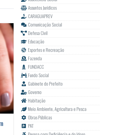
Assuntos Jurídicos
CARAGUAPREV
Comunicação Social
Defesa Civil
Educação
Esportes e Recreação
Fazenda
FUNDACC
Fundo Social
Gabinete do Prefeito
Governo
Habitação
Meio Ambiente, Agricultura e Pesca
Obras Públicas
om
PAT
Pessoa com Deficiência e do Idoso