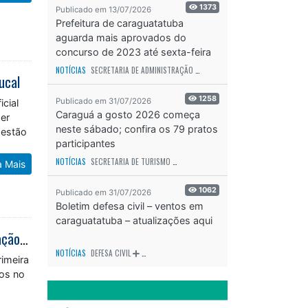
1373
Publicado em 13/07/2026
Prefeitura de caraguatatuba
aguarda mais aprovados do
concurso de 2023 até sexta-feira
(17)
NOTÍCIAS
SECRETARIA DE ADMINISTRAÇÃO
ODS - OBJETIVO DE DESENVOLVIME
ucal
1258
Publicado em 31/07/2026
cial
Caraguá a gosto 2026 começa
ser
neste sábado; confira os 79 pratos
Gestão
participantes
NOTÍCIAS
SECRETARIA DE TURISMO
ODS - OBJETIVO DE DESENVOLVIMENTO SUS
a Mais
1062
Publicado em 31/07/2026
Boletim defesa civil – ventos em
caraguatatuba – atualizações aqui
Fundo Social de Caraguatatuba atende famílias afetadas pela ventania em ação integrada do Plancon
NOTÍCIAS
DEFESA CIVIL
ODS - OBJETIVO DE DESENVOLVIMENTO SUSTENTÁVEL
rimeira
dos no
o