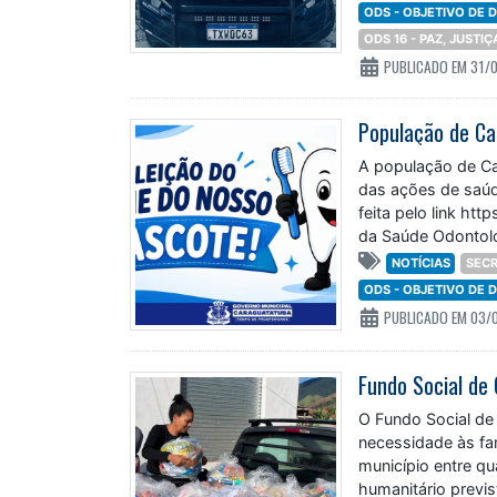
ODS - OBJETIVO DE
ODS 16 - PAZ, JUSTI
PUBLICADO EM 31/
População de Ca
A população de Ca
das ações de saúde
feita pelo link h
da Saúde Odontológ
NOTÍCIAS
SECR
ODS - OBJETIVO DE
PUBLICADO EM 03/
O Fundo Social de 
necessidade às fam
município entre qu
humanitário previ