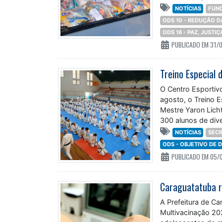
NOTÍCIAS
FUND
ODS 10 - REDUÇÃO 
ODS 16 - PAZ, JUSTI
PUBLICADO EM 31/
Treino Especial
O Centro Esportiv
agosto, o Treino 
Mestre Yaron Lich
300 alunos de dive
NOTÍCIAS
SECR
ODS - OBJETIVO DE
PUBLICADO EM 05/
A Prefeitura de C
Multivacinação 20