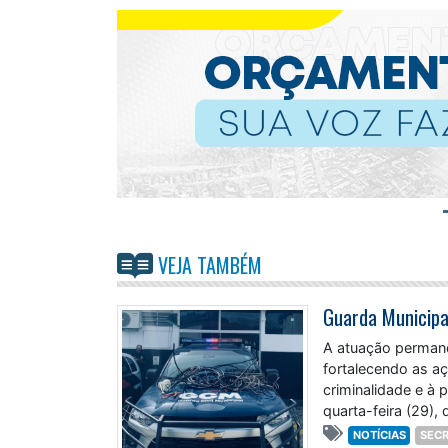
VEJA TAMBÉM
A atuação permane
fortalecendo as a
criminalidade e à
quarta-feira (29),
região
NOTÍCIAS
SECR