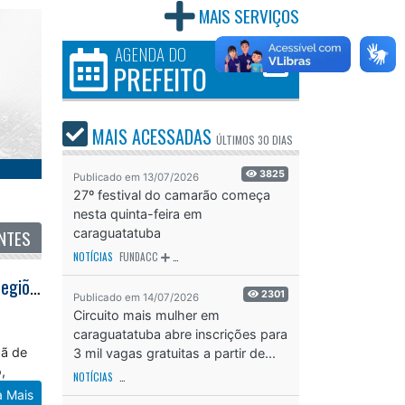
MAIS SERVIÇOS
AGENDA DO
PREFEITO
MAIS ACESSADAS
ÚLTIMOS
30 DIAS
3825
Publicado em 13/07/2026
27º festival do camarão começa
nesta quinta-feira em
NTES
caraguatatuba
NOTÍCIAS
FUNDACC
ODS - OBJETIVO DE DESENVOLVIMENTO SUSTENTÁVEL
OD
Guarda Municipal intensifica combate à criminalidade e realiza prisões nas regiões norte e sul de Caraguatatuba
2301
Publicado em 14/07/2026
Circuito mais mulher em
caraguatatuba abre inscrições para
hã de
3 mil vagas gratuitas a partir de...
,
NOTÍCIAS
SECRETARIA DE ESPORTES E RECREAÇÃO
ODS - OBJETIVO DE DESEN
a Mais