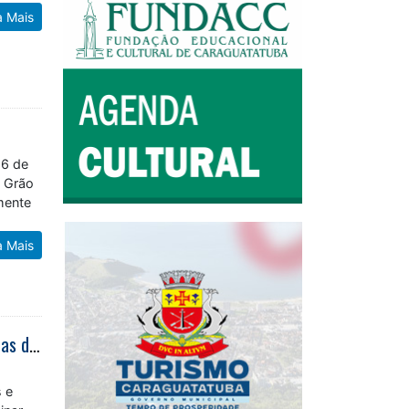
a Mais
16 de
o Grão
mente
a Mais
Caraguatatuba realiza campanha de Multivacinação para atualizar cadernetas durante mês de agosto
s e