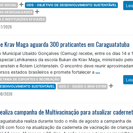
O SOCIAL
ODS - OBJETIVO DE DESENVOLVIMENTO SUSTENTÁVEL
Lei
DAS DESIGUALDADES
ÇA E INSTITUIÇÕES EFICAZES
07/2026
 de Krav Maga aguarda 300 praticantes em Caraguatatuba
o Municipal Ubaldo Gonçalves (Cemug) recebe, entre os dias 14 e 
Especial Lehikaness da escola Bukan de Krav Maga, ministrado pel
tenstein e Rotem Lichtenstein. O encontro deve reunir aproximada
rsos estados brasileiros e promete fortalecer a
ETARIA DE ESPORTES E RECREAÇÃO
Lei
 DESENVOLVIMENTO SUSTENTÁVEL
ODS 3 - SAÚDE E BEM-ESTAR
08/2026
araguatatuba realiza durante todo o mês de agosto a campanha de
26 com foco na atualização da caderneta de vacinação de criança