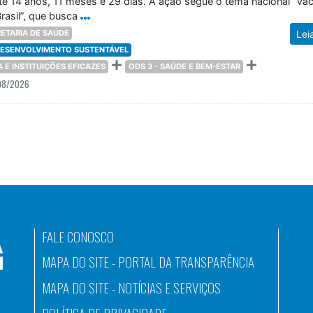
té 14 anos, 11 meses e 29 dias. A ação segue o tema nacional “Vac
rasil”, que busca
ETARIA DE SAÚDE
Lei
 DESENVOLVIMENTO SUSTENTÁVEL
ÇA E INSTITUIÇÕES EFICAZES
ODS 3 - SAÚDE E BEM-ESTAR
08/2026
FALE CONOSCO
MAPA DO SITE - PORTAL DA TRANSPARÊNCIA
MAPA DO SITE - NOTÍCIAS E SERVIÇOS