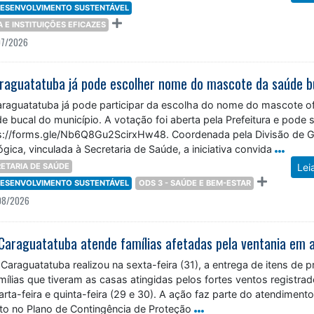
 DESENVOLVIMENTO SUSTENTÁVEL
ÇA E INSTITUIÇÕES EFICAZES
07/2026
raguatatuba já pode escolher nome do mascote da saúde b
raguatatuba já pode participar da escolha do nome do mascote ofi
 bucal do município. A votação foi aberta pela Prefeitura e pode 
ttps://forms.gle/Nb6Q8Gu2ScirxHw48. Coordenada pela Divisão de 
ica, vinculada à Secretaria de Saúde, a iniciativa convida
ETARIA DE SAÚDE
Lei
 DESENVOLVIMENTO SUSTENTÁVEL
ODS 3 - SAÚDE E BEM-ESTAR
08/2026
Caraguatatuba realizou na sexta-feira (31), a entrega de itens de p
ílias que tiveram as casas atingidas pelos fortes ventos registra
arta-feira e quinta-feira (29 e 30). A ação faz parte do atendiment
sto no Plano de Contingência de Proteção