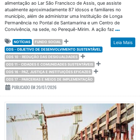
alimentação ao Lar São Francisco de Assis, que assiste
atualmente aproximadamente 87 idosos e familiares no
município, além de administrar uma Instituição de Longa
Permanência no Pontal de Santamarina e um Centro de
Convivência, na sede, no Perequê-Mirim. A ação faz
NOTÍCIAS
FUNDO SOCIAL
Leia Mais
ODS - OBJETIVO DE DESENVOLVIMENTO SUSTENTÁVEL
ODS 10 - REDUÇÃO DAS DESIGUALDADES
ODS 11 - CIDADES E COMUNIDADES SUSTENTÁVEIS
ODS 16 - PAZ, JUSTIÇA E INSTITUIÇÕES EFICAZES
ODS 17 - PARCERIAS E MEIOS DE IMPLEMENTAÇÃO
PUBLICADO EM 20/07/2026