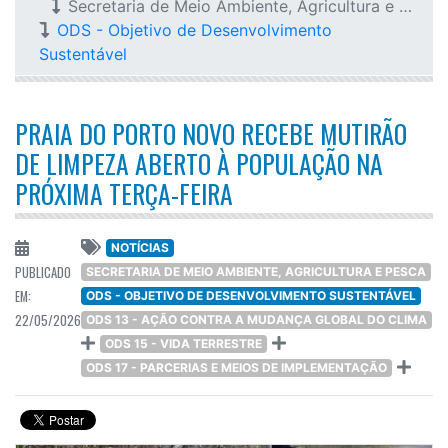
Secretaria de Meio Ambiente, Agricultura e Pesca
ODS - Objetivo de Desenvolvimento
Sustentável
PRAIA DO PORTO NOVO RECEBE MUTIRÃO
DE LIMPEZA ABERTO À POPULAÇÃO NA
PRÓXIMA TERÇA-FEIRA
NOTÍCIAS
PUBLICADO
SECRETARIA DE MEIO AMBIENTE, AGRICULTURA E PESCA
EM:
ODS - OBJETIVO DE DESENVOLVIMENTO SUSTENTÁVEL
22/05/2026
ODS 13 - AÇÃO CONTRA A MUDANÇA GLOBAL DO CLIMA
ODS 15 - VIDA TERRESTRE
ODS 17 - PARCERIAS E MEIOS DE IMPLEMENTAÇÃO