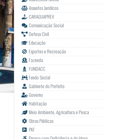
Assuntos Jurídicos
CARAGUAPREV
Comunicação Social
Defesa Civil
Educação
Esportes e Recreação
Fazenda
FUNDACC
Fundo Social
Gabinete do Prefeito
Governo
Habitação
Meio Ambiente, Agricultura e Pesca
Obras Públicas
PAT
Pessoa com Deficiência e do Idoso