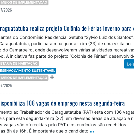
 E MEIOS DE IMPLEMENTAÇÃO
07/2026
centes do Condomínio Residencial Getuba “Sylvio Luiz dos Santos”,
Caraguatatuba, participaram na quarta-feira (23) de uma visita ao
o do Camaroeiro, onde desenvolveram várias atividades recreativa
. A iniciativa faz parte do projeto “Colônia de Férias”, desenvolvid
ETARIA DE HABITAÇÃO
Lei
 DESENVOLVIMENTO SUSTENTÁVEL
 E MEIOS DE IMPLEMENTAÇÃO
07/2026
isponibiliza 106 vagas de emprego nesta segunda-feira
mento ao Trabalhador de Caraguatatuba (PAT) está com 106 vaga
s para esta segunda-feira (27), em diversas áreas de atuação e n
s vagas são oferecidas pelo PAT e os currículos são recebidos
das 8h às 16h. É importante que o candidato