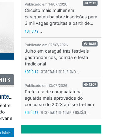
2113
Publicado em 14/07/2026
Circuito mais mulher em
caraguatatuba abre inscrições para
3 mil vagas gratuitas a partir de...
NOTÍCIAS
SECRETARIA DE ESPORTES E RECREAÇÃO
ODS - OBJETIVO DE DESEN
1635
Publicado em 07/07/2026
Julho em caraguá traz festivais
gastronômicos, corrida e festa
tradicional
NOTÍCIAS
SECRETARIA DE TURISMO
ODS - OBJETIVO DE DESENVOLVIMENTO SUS
NTES
1207
Publicado em 13/07/2026
Prefeitura de caraguatatuba
27º Festival do Camarão fortalece cultura caiçara e reúne milhares de visitantes em Caraguatatuba
aguarda mais aprovados do
concurso de 2023 até sexta-feira
entre
(17)
ado
NOTÍCIAS
SECRETARIA DE ADMINISTRAÇÃO
ODS - OBJETIVO DE DESENVOLVIME
rvar e
a Mais