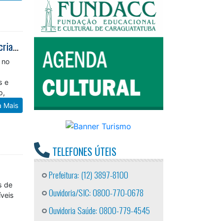
Prefeitura de Caraguatatuba realiza projeto Colônia de Férias Inverno para crianças e adolescentes do Residencial Getuba
 no
s e
o,
a Mais
TELEFONES ÚTEIS
Prefeitura: (12) 3897-8100
s de
Ouvidoria/SIC: 0800-770-0678
íveis
Ouvidoria Saúde: 0800-779-4545