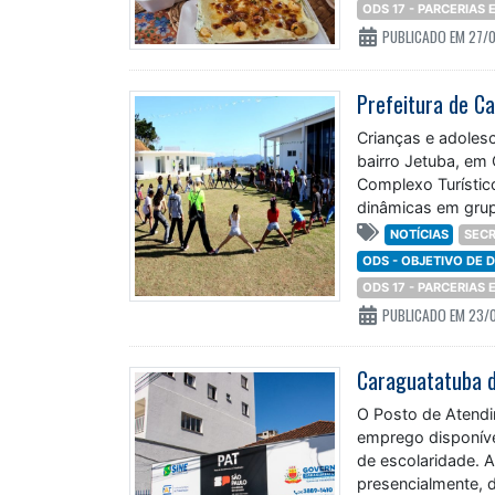
ODS 17 - PARCERIAS
PUBLICADO EM 27/
Crianças e adoles
bairro Jetuba, em 
Complexo Turístic
dinâmicas em grupo
desde o ano
NOTÍCIAS
SECR
ODS - OBJETIVO DE
ODS 17 - PARCERIAS
PUBLICADO EM 23/
Caraguatatuba d
O Posto de Atendi
emprego disponívei
de escolaridade. A
presencialmente, 