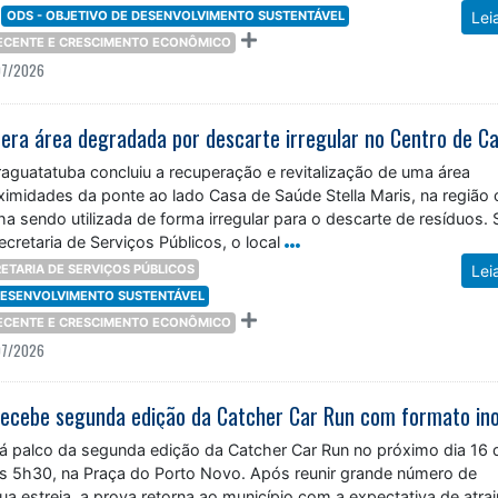
ODS - OBJETIVO DE DESENVOLVIMENTO SUSTENTÁVEL
Lei
DECENTE E CRESCIMENTO ECONÔMICO
07/2026
raguatatuba concluiu a recuperação e revitalização de uma área
ximidades da ponte ao lado Casa de Saúde Stella Maris, na região 
ha sendo utilizada de forma irregular para o descarte de resíduos.
retaria de Serviços Públicos, o local
ETARIA DE SERVIÇOS PÚBLICOS
Lei
 DESENVOLVIMENTO SUSTENTÁVEL
DECENTE E CRESCIMENTO ECONÔMICO
07/2026
á palco da segunda edição da Catcher Car Run no próximo dia 16 
das 5h30, na Praça do Porto Novo. Após reunir grande número de
ua estreia, a prova retorna ao município com a expectativa de atrai