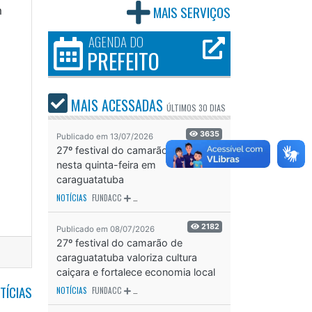
MAIS SERVIÇOS
m
AGENDA DO
PREFEITO
MAIS ACESSADAS
ÚLTIMOS
30 DIAS
3635
Publicado em 13/07/2026
27º festival do camarão começa
nesta quinta-feira em
caraguatatuba
NOTÍCIAS
FUNDACC
ODS - OBJETIVO DE DESENVOLVIMENTO SUSTENTÁVEL
OD
2182
Publicado em 08/07/2026
27º festival do camarão de
caraguatatuba valoriza cultura
caiçara e fortalece economia local
TÍCIAS
NOTÍCIAS
FUNDACC
ODS - OBJETIVO DE DESENVOLVIMENTO SUSTENTÁVEL
OD