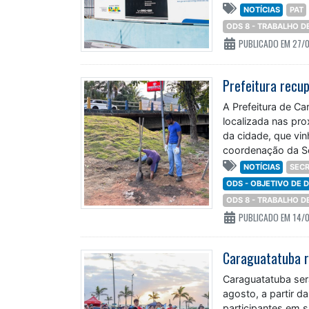
NOTÍCIAS
PAT
ODS 8 - TRABALHO 
PUBLICADO EM 27/
A Prefeitura de Ca
localizada nas pro
da cidade, que vin
coordenação da Sec
NOTÍCIAS
SECR
ODS - OBJETIVO DE
ODS 8 - TRABALHO 
PUBLICADO EM 14/
Caraguatatuba ser
agosto, a partir 
participantes em s