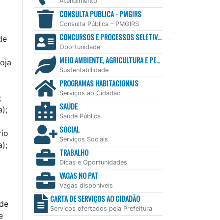
Atendimento
CONSULTA PÚBLICA - PMGIRS
Consulta Pública – PMGIRS
CONCURSOS E PROCESSOS SELETIVOS
de
Oportunidade
MEIO AMBIENTE, AGRICULTURA E PESCA
Loja
Sustentabilidade
PROGRAMAS HABITACIONAIS
Serviços ao Cidadão
;
SAÚDE
);
Saúde Pública
SOCIAL
rio
Serviços Sociais
);
TRABALHO
Dicas e Oportunidades
VAGAS NO PAT
Vagas disponíveis
CARTA DE SERVIÇOS AO CIDADÃO
 de
Serviços ofertados pela Prefeitura
e