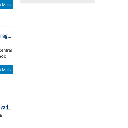
a Mais
Prefeitura recupera área degradada por descarte irregular no Centro de Caraguatatuba
central
 Sob
a Mais
Caraguatatuba recebe segunda edição da Catcher Car Run com formato inovador de corrida de rua
de
r