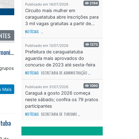
2194
Publicado em 14/07/2026
Circuito mais mulher em
caraguatatuba abre inscrições para
3 mil vagas gratuitas a partir de...
NTES
NOTÍCIAS
SECRETARIA DE ESPORTES E RECREAÇÃO
ODS - OBJETIVO DE DESEN
1273
Publicado em 13/07/2026
Macc abre agendamento de visitas guiadas com roteiros de educação patrimonial e exposições
Prefeitura de caraguatatuba
aguarda mais aprovados do
s
concurso de 2023 até sexta-feira
 grupos
(17)
NOTÍCIAS
SECRETARIA DE ADMINISTRAÇÃO
ODS - OBJETIVO DE DESENVOLVIME
1090
a Mais
Publicado em 31/07/2026
Caraguá a gosto 2026 começa
neste sábado; confira os 79 pratos
participantes
NOTÍCIAS
SECRETARIA DE TURISMO
ODS - OBJETIVO DE DESENVOLVIMENTO SUS
atuba
13 de