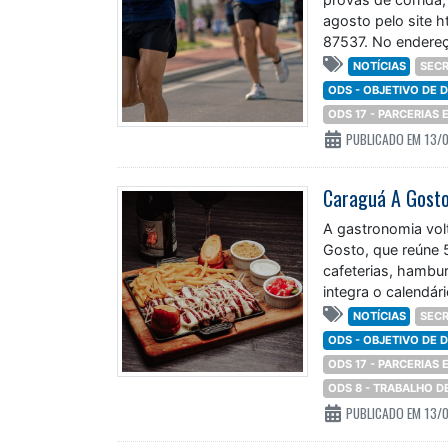
agosto pelo site 
87537. No endereç
lotes e valores das
NOTÍCIAS
SECR
ODS - OBJETIVO DE
ODS 17 - PARCERIAS
PUBLICADO EM 13/
Caraguá A Gosto
A gastronomia vol
Gosto, que reúne 
cafeterias, hambur
integra o calendár
durante
NOTÍCIAS
SECR
ODS - OBJETIVO DE
ODS 17 - PARCERIAS
ODS 8 - TRABALHO 
PUBLICADO EM 13/