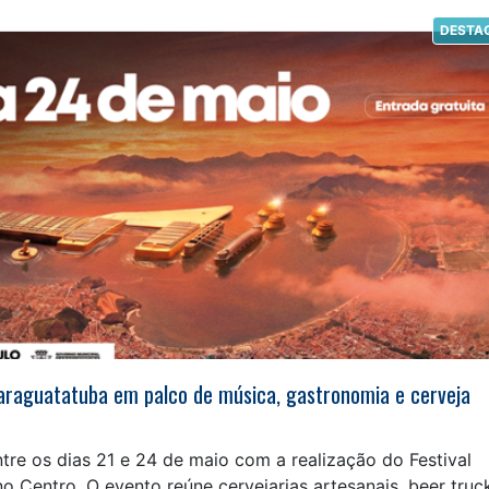
DESTA
araguatatuba em palco de música, gastronomia e cerveja
tre os dias 21 e 24 de maio com a realização do Festival
o Centro. O evento reúne cervejarias artesanais, beer truc