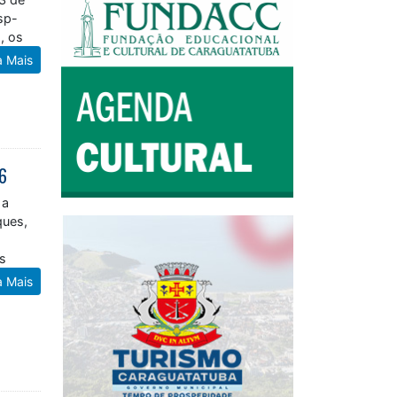
sp-
, os
a Mais
26
 a
ques,
l
os
a Mais