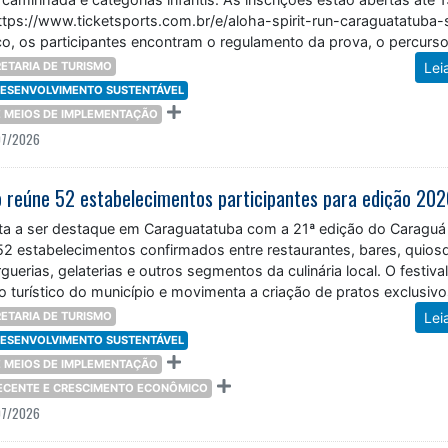
https://www.ticketsports.com.br/e/aloha-spirit-run-caraguatatuba-
o, os participantes encontram o regulamento da prova, o percurso
 inscrições,
ETARIA DE TURISMO
Lei
 DESENVOLVIMENTO SUSTENTÁVEL
 E MEIOS DE IMPLEMENTAÇÃO
07/2026
 reúne 52 estabelecimentos participantes para edição 20
ta a ser destaque em Caraguatatuba com a 21ª edição do Caraguá
52 estabelecimentos confirmados entre restaurantes, bares, quios
guerias, gelaterias e outros segmentos da culinária local. O festiva
io turístico do município e movimenta a criação de pratos exclusiv
ETARIA DE TURISMO
Lei
 DESENVOLVIMENTO SUSTENTÁVEL
 E MEIOS DE IMPLEMENTAÇÃO
DECENTE E CRESCIMENTO ECONÔMICO
07/2026