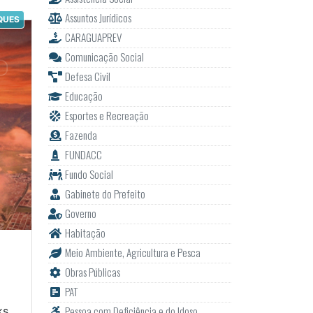
Assuntos Jurídicos
QUES
CARAGUAPREV
Comunicação Social
Defesa Civil
Educação
Esportes e Recreação
Fazenda
FUNDACC
Fundo Social
Gabinete do Prefeito
Governo
Habitação
Meio Ambiente, Agricultura e Pesca
Obras Públicas
PAT
Pessoa com Deficiência e do Idoso
ks,