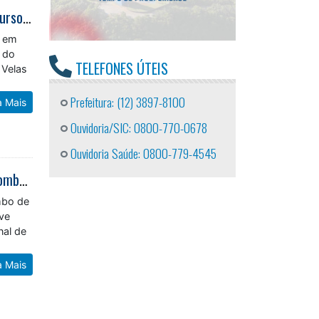
Fundo Social de Caraguatatuba amplia oportunidades para população com cursos gratuitos
l em
 do
 Velas
TELEFONES ÚTEIS
a Mais
Prefeitura: (12) 3897-8100
Ouvidoria/SIC: 0800-770-0678
Ouvidoria Saúde: 0800-779-4545
Caraguatatuba recebe Mundial de Sambo de Praia e evidencia esporte de combate inédito no país
mbo de
eve
nal de
a Mais