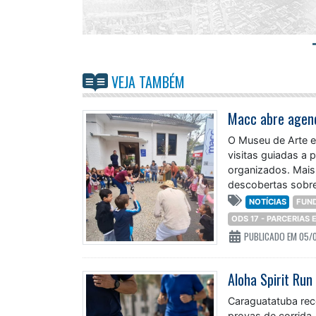
VEJA TAMBÉM
O Museu de Arte e
visitas guiadas a 
organizados. Mais
descobertas sobre
NOTÍCIAS
FUN
ODS 17 - PARCERIAS
PUBLICADO EM 05/
Aloha Spirit Run
Caraguatatuba rec
provas de corrida,