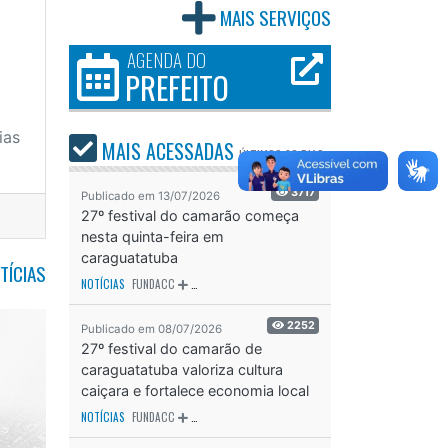
MAIS SERVIÇOS
AGENDA DO
PREFEITO
ias
MAIS ACESSADAS
ÚLTIMOS
30 DIAS
3717
Publicado em 13/07/2026
27º festival do camarão começa
nesta quinta-feira em
caraguatatuba
TÍCIAS
NOTÍCIAS
FUNDACC
ODS - OBJETIVO DE DESENVOLVIMENTO SUSTENTÁVEL
OD
2252
Publicado em 08/07/2026
27º festival do camarão de
caraguatatuba valoriza cultura
caiçara e fortalece economia local
NOTÍCIAS
FUNDACC
ODS - OBJETIVO DE DESENVOLVIMENTO SUSTENTÁVEL
OD