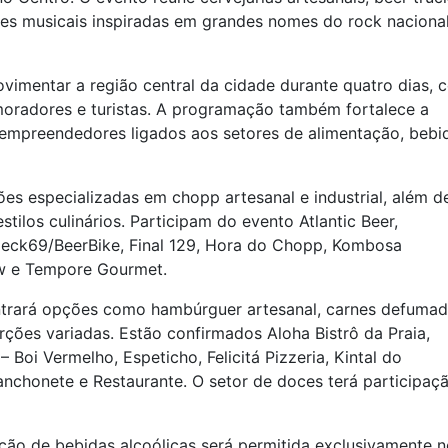
ões musicais inspiradas em grandes nomes do rock naciona
ovimentar a região central da cidade durante quatro dias, 
moradores e turistas. A programação também fortalece a
empreendedores ligados aos setores de alimentação, bebi
s especializadas em chopp artesanal e industrial, além d
ilos culinários. Participam do evento Atlantic Beer,
Deck69/BeerBike, Final 129, Hora do Chopp, Kombosa
ew e Tempore Gourmet.
ntrará opções como hambúrguer artesanal, carnes defumad
rções variadas. Estão confirmados Aloha Bistrô da Praia,
– Boi Vermelho, Espeticho, Felicitá Pizzeria, Kintal do
nchonete e Restaurante. O setor de doces terá participaç
ção de bebidas alcoólicas será permitida exclusivamente 