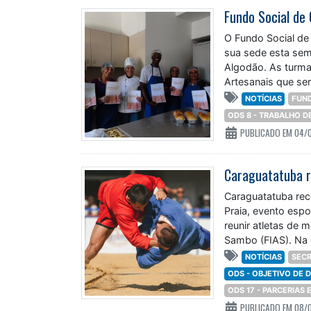
O Fundo Social de
sua sede esta sem
Algodão. As turma
Artesanais que ser
NOTÍCIAS
FUND
ODS 8 - TRABALHO 
PUBLICADO EM 04/
Caraguatatuba rec
Praia, evento espo
reunir atletas de 
Sambo (FIAS). Na 
NOTÍCIAS
SECR
ODS - OBJETIVO DE
ODS 17 - PARCERIAS
PUBLICADO EM 08/