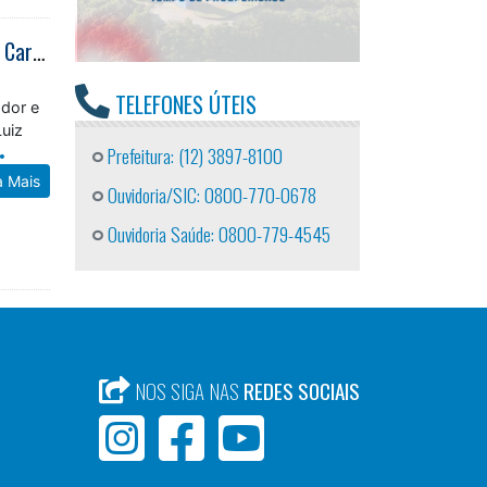
Instituto de Pesquisas Técnicas realiza levantamento das áreas de risco em Caraguatatuba
TELEFONES ÚTEIS
ador e
Luiz
Prefeitura: (12) 3897-8100
a Mais
Ouvidoria/SIC: 0800-770-0678
Ouvidoria Saúde: 0800-779-4545
NOS SIGA NAS
REDES SOCIAIS