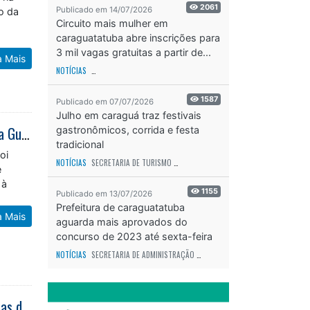
2061
Publicado em 14/07/2026
ão da
Circuito mais mulher em
caraguatatuba abre inscrições para
3 mil vagas gratuitas a partir de...
a Mais
NOTÍCIAS
SECRETARIA DE ESPORTES E RECREAÇÃO
ODS - OBJETIVO DE DESEN
1587
Publicado em 07/07/2026
Julho em caraguá traz festivais
Homem é preso em flagrante por descumprir medida protetiva após ação da Guarda Municipal em Caraguatatuba
gastronômicos, corrida e festa
tradicional
oi
NOTÍCIAS
SECRETARIA DE TURISMO
ODS - OBJETIVO DE DESENVOLVIMENTO SUS
e
 à
1155
Publicado em 13/07/2026
Prefeitura de caraguatatuba
a Mais
aguarda mais aprovados do
concurso de 2023 até sexta-feira
(17)
NOTÍCIAS
SECRETARIA DE ADMINISTRAÇÃO
ODS - OBJETIVO DE DESENVOLVIME
Caraguatatuba realiza campanha de Multivacinação para atualizar cadernetas durante mês de agosto