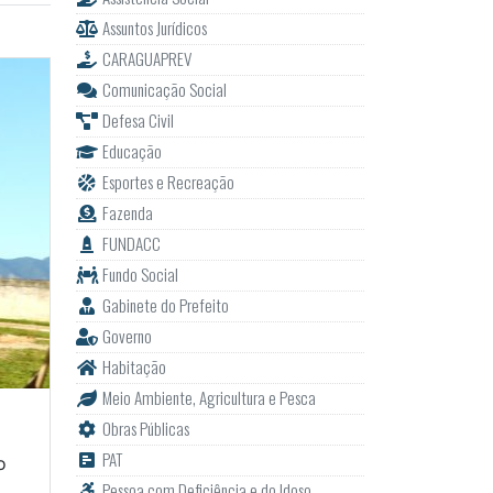
Assuntos Jurídicos
CARAGUAPREV
Comunicação Social
Defesa Civil
Educação
Esportes e Recreação
Fazenda
FUNDACC
Fundo Social
Gabinete do Prefeito
Governo
Habitação
Meio Ambiente, Agricultura e Pesca
Obras Públicas
PAT
o
Pessoa com Deficiência e do Idoso