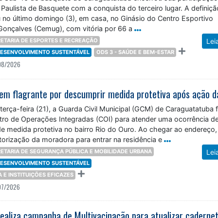
 Paulista de Basquete com a conquista do terceiro lugar. A definiç
 no último domingo (3), em casa, no Ginásio do Centro Esportivo
Gonçalves (Cemug), com vitória por 66 a
ETARIA DE ESPORTES E RECREAÇÃO
Lei
 DESENVOLVIMENTO SUSTENTÁVEL
ODS 3 - SAÚDE E BEM-ESTAR
08/2026
 terça-feira (21), a Guarda Civil Municipal (GCM) de Caraguatatuba f
tro de Operações Integradas (COI) para atender uma ocorrência d
 medida protetiva no bairro Rio do Ouro. Ao chegar ao endereço,
torização da moradora para entrar na residência e
ETARIA DE SEGURANÇA PÚBLICA E MOBILIDADE URBANA
Lei
 DESENVOLVIMENTO SUSTENTÁVEL
ÇA E INSTITUIÇÕES EFICAZES
07/2026