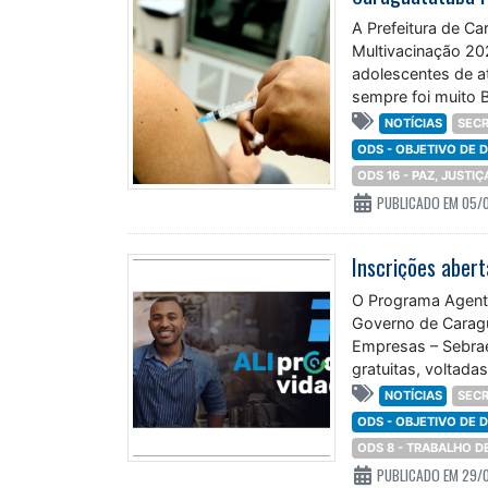
A Prefeitura de C
Multivacinação 20
adolescentes de a
sempre foi muito B
NOTÍCIAS
SECR
ODS - OBJETIVO DE
ODS 16 - PAZ, JUSTI
PUBLICADO EM 05/
Inscrições aber
O Programa Agente
Governo de Caragu
Empresas – Sebrae
gratuitas, voltad
NOTÍCIAS
SECR
ODS - OBJETIVO DE
ODS 8 - TRABALHO 
PUBLICADO EM 29/