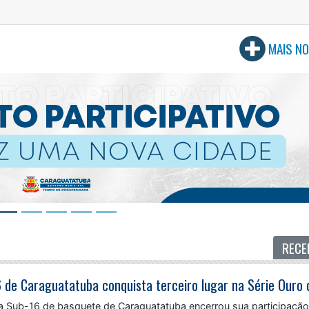
MAIS NO
RECE
a Sub-16 de basquete de Caraguatatuba encerrou sua participação