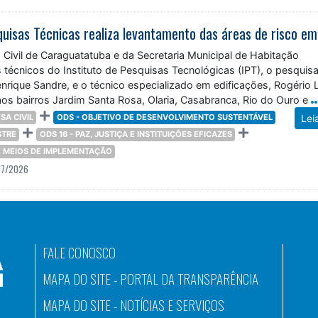
Civil de Caraguatatuba e da Secretaria Municipal de Habitação
écnicos do Instituto de Pesquisas Tecnológicas (IPT), o pesquis
rique Sandre, e o técnico especializado em edificações, Rogério 
aos bairros Jardim Santa Rosa, Olaria, Casabranca, Rio do Ouro e
SA CIVIL
ODS - OBJETIVO DE DESENVOLVIMENTO SUSTENTÁVEL
Lei
STRE
ODS 16 - PAZ, JUSTIÇA E INSTITUIÇÕES EFICAZES
 E MEIOS DE IMPLEMENTAÇÃO
07/2026
FALE CONOSCO
MAPA DO SITE - PORTAL DA TRANSPARÊNCIA
MAPA DO SITE - NOTÍCIAS E SERVIÇOS