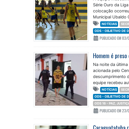
Série Ouro da Liga
colocação ocorreu
Municipal Ubaldo 
NOTÍCIAS
SECR
ODS - OBJETIVO DE
PUBLICADO EM 03/
Na noite da última
acionada pelo Cen
descumprimento de
equipe recebeu au
NOTÍCIAS
SECR
ODS - OBJETIVO DE
ODS 16 - PAZ, JUSTI
PUBLICADO EM 23/