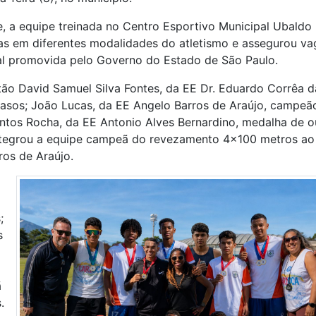
, a equipe treinada no Centro Esportivo Municipal Ubaldo
s em diferentes modalidades do atletismo e assegurou va
al promovida pelo Governo do Estado de São Paulo.
tão David Samuel Silva Fontes, da EE Dr. Eduardo Corrêa d
rasos; João Lucas, da EE Angelo Barros de Araújo, campeã
ntos Rocha, da EE Antonio Alves Bernardino, medalha de o
ntegrou a equipe campeã do revezamento 4×100 metros ao
ros de Araújo.
;
s
ã
.