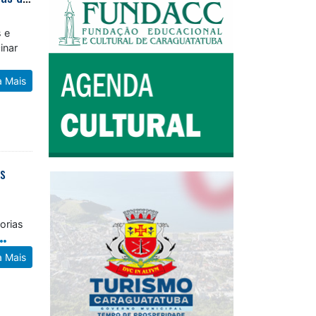
s e
inar
a Mais
as
orias
a Mais