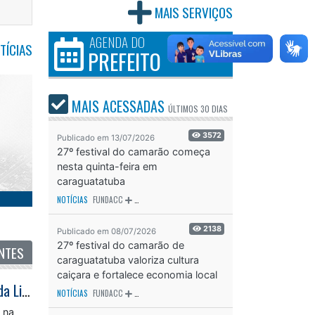
MAIS SERVIÇOS
AGENDA DO
TÍCIAS
PREFEITO
MAIS ACESSADAS
ÚLTIMOS
30 DIAS
3572
Publicado em 13/07/2026
27º festival do camarão começa
nesta quinta-feira em
caraguatatuba
NOTÍCIAS
FUNDACC
ODS - OBJETIVO DE DESENVOLVIMENTO SUSTENTÁVEL
OD
2138
Publicado em 08/07/2026
27º festival do camarão de
NTES
caraguatatuba valoriza cultura
caiçara e fortalece economia local
Basquete Sub-16 de Caraguatatuba conquista terceiro lugar na Série Ouro da Liga Paulista
NOTÍCIAS
FUNDACC
ODS - OBJETIVO DE DESENVOLVIMENTO SUSTENTÁVEL
OD
 na