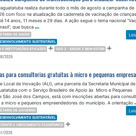
araguatatuba realiza durante todo o mês de agosto a campanha de
26 com foco na atualização da caderneta de vacinação de criança
té 14 anos, 11 meses e 29 dias. A ação segue o tema nacional “Vac
rasil”, que busca
ETARIA DE SAÚDE
Lei
 DESENVOLVIMENTO SUSTENTÁVEL
ÇA E INSTITUIÇÕES EFICAZES
ODS 3 - SAÚDE E BEM-ESTAR
08/2026
tas para consultorias gratuitas à micro e pequenas empres
 Local de Inovação (ALI), uma parceria da Secretaria Municipal de
atatuba com o Serviço Brasileiro de Apoio às Micro e Pequenas
 São José dos Campos, está com inscrições abertas para consult
as a micro e pequenos empreendedores do município. A orientação
ETARIA DE GOVERNO
Lei
 DESENVOLVIMENTO SUSTENTÁVEL
DECENTE E CRESCIMENTO ECONÔMICO
07/2026