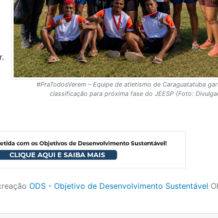
r.
#PraTodosVerem – Equipe de atletismo de Caraguatatuba gar
classificação para próxima fase do JEESP (Foto: Divulga
creação
ODS - Objetivo de Desenvolvimento Sustentável
O