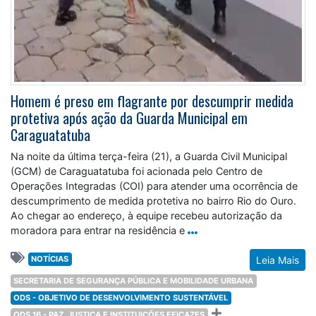
Homem é preso em flagrante por descumprir medida
protetiva após ação da Guarda Municipal em
Caraguatatuba
Na noite da última terça-feira (21), a Guarda Civil Municipal
(GCM) de Caraguatatuba foi acionada pelo Centro de
Operações Integradas (COI) para atender uma ocorrência de
descumprimento de medida protetiva no bairro Rio do Ouro.
Ao chegar ao endereço, à equipe recebeu autorização da
moradora para entrar na residência e
NOTÍCIAS
Leia Mais
SECRETARIA DE SEGURANÇA PÚBLICA E MOBILIDADE URBANA
ODS - OBJETIVO DE DESENVOLVIMENTO SUSTENTÁVEL
ODS 16 - PAZ, JUSTIÇA E INSTITUIÇÕES EFICAZES