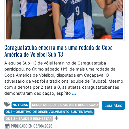
Caraguatatuba encerra mais uma rodada da Copa
América de Voleibol Sub-13
A equipe Sub-13 de vôlei feminino de Caraguatatuba
participou, no último sábado (1º), de mais uma rodada da
Copa América de Voleibol, disputada em Caçapava. O
adversário da vez foi a tradicional equipe de Taubaté. Mesmo
com a derrota por 2 sets a 0, as atletas caraguatatubenses
demonstraram dedicação, espírito
NOTÍCIAS
SECRETARIA DE ESPORTES E RECREAÇÃO
Leia Mais
ODS - OBJETIVO DE DESENVOLVIMENTO SUSTENTÁVEL
ODS 3 - SAÚDE E BEM-ESTAR
PUBLICADO EM 03/08/2026