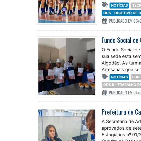
NOTÍCIAS
SECR
ODS - OBJETIVO DE
PUBLICADO EM 03/
O Fundo Social de
sua sede esta sem
Algodão. As turma
Artesanais que ser
NOTÍCIAS
FUND
ODS 8 - TRABALHO 
PUBLICADO EM 04/
A Secretaria de A
aprovados de sete
Estagiários nº 01