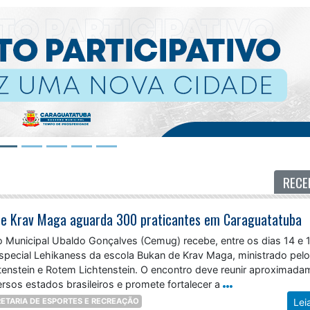
RECE
 de Krav Maga aguarda 300 praticantes em Caraguatatuba
o Municipal Ubaldo Gonçalves (Cemug) recebe, entre os dias 14 e 
Especial Lehikaness da escola Bukan de Krav Maga, ministrado pel
tenstein e Rotem Lichtenstein. O encontro deve reunir aproximada
rsos estados brasileiros e promete fortalecer a
ETARIA DE ESPORTES E RECREAÇÃO
Lei