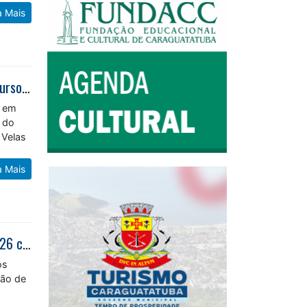
a Mais
Fundo Social de Caraguatatuba amplia oportunidades para população com cursos gratuitos
l em
 do
 Velas
a Mais
Prefeitura de Caraguatatuba inicia convocações do processo seletivo de 2026 com 87 estagiários de sete cursos
os
ção de