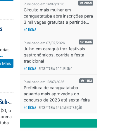
2059
Publicado em 14/07/2026
Circuito mais mulher em
caraguatatuba abre inscrições para
3 mil vagas gratuitas a partir de...
as
NOTÍCIAS
SECRETARIA DE ESPORTES E RECREAÇÃO
ODS - OBJETIVO DE DESEN
1585
Publicado em 07/07/2026
Julho em caraguá traz festivais
orias
gastronômicos, corrida e festa
tradicional
a Mais
NOTÍCIAS
SECRETARIA DE TURISMO
ODS - OBJETIVO DE DESENVOLVIMENTO SUS
1153
Publicado em 13/07/2026
Prefeitura de caraguatatuba
aguarda mais aprovados do
Caraguatatuba conquista título em torneio preparatório de futsal feminino Sub-16 em Lorena
concurso de 2023 até sexta-feira
(17)
NOTÍCIAS
SECRETARIA DE ADMINISTRAÇÃO
ODS - OBJETIVO DE DESENVOLVIME
(2), o
Lorena
atuba