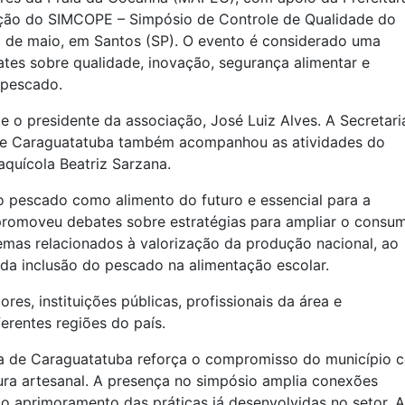
ição do SIMCOPE – Simpósio de Controle de Qualidade do
2 de maio, em Santos (SP). O evento é considerado uma
ates sobre qualidade, inovação, segurança alimentar e
 pescado.
o presidente da associação, José Luiz Alves. A Secretari
 de Caraguatatuba também acompanhou as atividades do
aquícola Beatriz Sarzana.
 pescado como alimento do futuro e essencial para a
promoveu debates sobre estratégias para ampliar o consu
emas relacionados à valorização da produção nacional, ao
 da inclusão do pescado na alimentação escolar.
s, instituições públicas, profissionais da área e
erentes regiões do país.
ra de Caraguatatuba reforça o compromisso do município 
ura artesanal. A presença no simpósio amplia conexões
ra o aprimoramento das práticas já desenvolvidas no setor. A