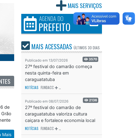
MAIS SERVIÇOS
AGENDA DO
PREFEITO
MAIS ACESSADAS
ÚLTIMOS
30 DIAS
3570
Publicado em 13/07/2026
27º festival do camarão começa
nesta quinta-feira em
NTES
caraguatatuba
NOTÍCIAS
FUNDACC
ODS - OBJETIVO DE DESENVOLVIMENTO SUSTENTÁVEL
OD
2136
Publicado em 08/07/2026
16 de
27º festival do camarão de
o Grão
caraguatatuba valoriza cultura
mente
caiçara e fortalece economia local
NOTÍCIAS
FUNDACC
ODS - OBJETIVO DE DESENVOLVIMENTO SUSTENTÁVEL
OD
a Mais