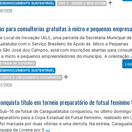
 DESENVOLVIMENTO SUSTENTÁVEL
ODS 3 - SAÚDE E BEM-ESTAR
08/2026
tas para consultorias gratuitas à micro e pequenas empres
 Local de Inovação (ALI), uma parceria da Secretaria Municipal de
atatuba com o Serviço Brasileiro de Apoio às Micro e Pequenas
 São José dos Campos, está com inscrições abertas para consult
as a micro e pequenos empreendedores do município. A orientação
ETARIA DE GOVERNO
Lei
 DESENVOLVIMENTO SUSTENTÁVEL
DECENTE E CRESCIMENTO ECONÔMICO
07/2026
 Sub-16 de futsal de Caraguatatuba conquistou, no último domingo 
preparatório para a Copa Estadual de Futsal Feminino, realizado em 
foi marcada por duas vitórias e uma derrota. Na estreia, Caraguat
equipe de Lorena por 5