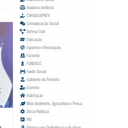
Assuntos Jurídicos
CARAGUAPREV
Comunicação Social
Defesa Civil
Educação
Esportes e Recreação
Fazenda
FUNDACC
Fundo Social
Gabinete do Prefeito
Governo
Habitação
Meio Ambiente, Agricultura e Pesca
Obras Públicas
PAT
Pessoa com Deficiência e do Idoso
a