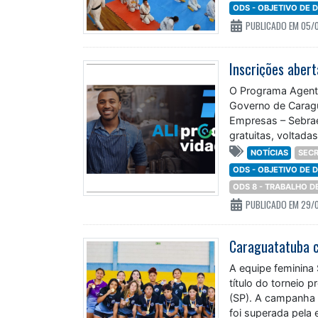
ODS - OBJETIVO DE
PUBLICADO EM 05/
Inscrições aber
O Programa Agente
Governo de Caragu
Empresas – Sebrae
gratuitas, voltad
NOTÍCIAS
SECR
ODS - OBJETIVO DE
ODS 8 - TRABALHO 
PUBLICADO EM 29/
A equipe feminina
título do torneio 
(SP). A campanha 
foi superada pela 