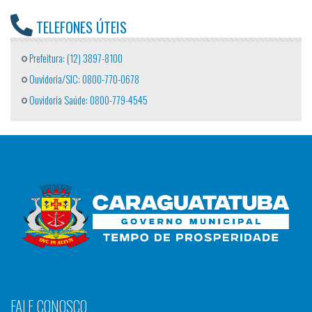
TELEFONES ÚTEIS
Prefeitura: (12) 3897-8100
Ouvidoria/SIC: 0800-770-0678
Ouvidoria Saúde: 0800-779-4545
FALE CONOSCO