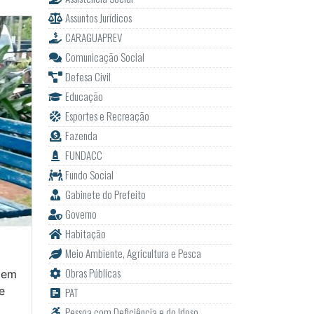
Assuntos Jurídicos
CARAGUAPREV
Comunicação Social
Defesa Civil
Educação
Esportes e Recreação
Fazenda
FUNDACC
Fundo Social
Gabinete do Prefeito
Governo
Habitação
Meio Ambiente, Agricultura e Pesca
Obras Públicas
 em
e
PAT
Pessoa com Deficiência e do Idoso