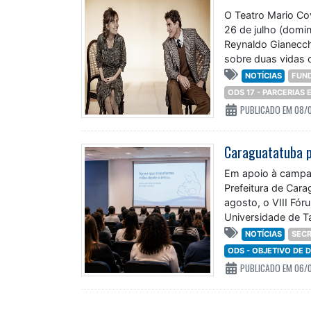
O Teatro Mario Co
26 de julho (domin
Reynaldo Gianecch
sobre duas vidas 
NOTÍCIAS
FUN
ODS 17 - PARCERIAS
PUBLICADO EM 08/
Em apoio à campa
Prefeitura de Cara
agosto, o VIII Fó
Universidade de T
NOTÍCIAS
SECR
ODS - OBJETIVO DE
PUBLICADO EM 06/