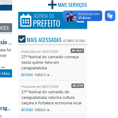
MAIS SERVIÇOS
AGENDA DO
PREFEITO
NTES
MAIS ACESSADAS
Guarda Municipal apreende drogas e conduz suspeitos por tráfico no Travessão após denúncia pelo 153
ÚLTIMOS
30 DIAS
uba foi
3627
Publicado em 13/07/2026
ível
27º festival do camarão começa
nesta quinta-feira em
m
caraguatatuba
a Mais
NOTÍCIAS
FUNDACC
ODS - OBJETIVO DE DESENVOLVIMENTO SUSTENTÁVEL
OD
2174
Publicado em 08/07/2026
27º festival do camarão de
caraguatatuba valoriza cultura
caiçara e fortalece economia local
Conselho Municipal de Educação aprova currículo da Educação Infantil de Caraguatatuba
NOTÍCIAS
FUNDACC
ODS - OBJETIVO DE DESENVOLVIMENTO SUSTENTÁVEL
OD
o