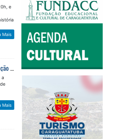
20h, e
istória
a Mais
Caraguatatuba promove VIII Fórum de Apoio à Amamentação em comemoração ao Agosto Dourado
 a
 de
a Mais