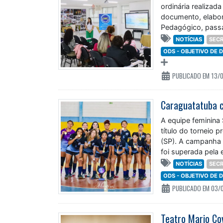
ordinária realizada
documento, elabor
Pedagógico, passa
reafirma
NOTÍCIAS
SECR
ODS - OBJETIVO DE
PUBLICADO EM 13/
A equipe feminina
título do torneio 
(SP). A campanha 
foi superada pela 
NOTÍCIAS
SECR
ODS - OBJETIVO DE
PUBLICADO EM 03/