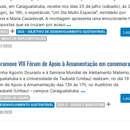
vas, em Caraguatatuba, recebe nos dias 25 de julho (sábado), às 
go), às 19h, o espetáculo “Um Dia Muito Especial”, estrelado por
ini e Maria Casadevall. A montagem apresenta uma emocionante h
opostas que se cruzam por acaso
DACC
ODS - OBJETIVO DE DESENVOLVIMENTO SUSTENTÁVEL
Lei
 E MEIOS DE IMPLEMENTAÇÃO
07/2026
nha Agosto Dourado e à Semana Mundial de Aleitamento Materno,
guatatuba e a Universidade de Taubaté (Unitau) realizam, no dia 19
rum de Apoio à Amamentação das 13h às 17h, no Auditório da
aubaté (Unitau) – campus Caraguatatuba.
ETARIA DE SAÚDE
Lei
 DESENVOLVIMENTO SUSTENTÁVEL
ODS 3 - SAÚDE E BEM-ESTAR
08/2026