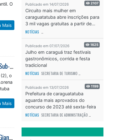
ntil. O
2107
Publicado em 14/07/2026
Circuito mais mulher em
caraguatatuba abre inscrições para
3 mil vagas gratuitas a partir de...
a Mais
NOTÍCIAS
SECRETARIA DE ESPORTES E RECREAÇÃO
ODS - OBJETIVO DE DESEN
1625
Publicado em 07/07/2026
Julho em caraguá traz festivais
gastronômicos, corrida e festa
Caraguatatuba conquista título em torneio preparatório de futsal feminino Sub-16 em Lorena
tradicional
NOTÍCIAS
SECRETARIA DE TURISMO
ODS - OBJETIVO DE DESENVOLVIMENTO SUS
(2), o
Lorena
1199
Publicado em 13/07/2026
atuba
Prefeitura de caraguatatuba
aguarda mais aprovados do
a Mais
concurso de 2023 até sexta-feira
(17)
NOTÍCIAS
SECRETARIA DE ADMINISTRAÇÃO
ODS - OBJETIVO DE DESENVOLVIME
Teatro Mario Covas apresenta peça “Um Dia Muito Especial” com Reynaldo Gianecchini nos dias 25 e 26