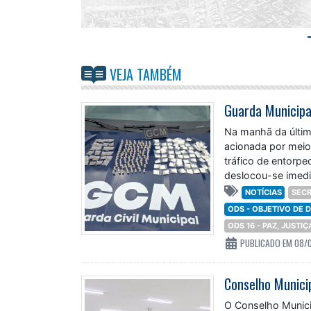
VEJA TAMBÉM
Na manhã da última
acionada por meio
tráfico de entorp
deslocou-se imedi
NOTÍCIAS
SECR
ODS - OBJETIVO DE
ODS 16 - PAZ, JUSTI
PUBLICADO EM 08/
O Conselho Munici