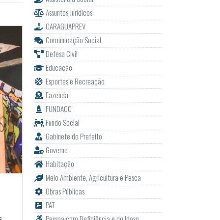
Assuntos Jurídicos
CARAGUAPREV
Comunicação Social
Defesa Civil
Educação
Esportes e Recreação
Fazenda
FUNDACC
Fundo Social
Gabinete do Prefeito
Governo
Habitação
Meio Ambiente, Agricultura e Pesca
Obras Públicas
PAT
Pessoa com Deficiência e do Idoso
s