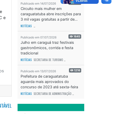
2125
Publicado em 14/07/2026
Circuito mais mulher em
de
caraguatatuba abre inscrições para
C e
3 mil vagas gratuitas a partir de...
NOTÍCIAS
SECRETARIA DE ESPORTES E RECREAÇÃO
ODS - OBJETIVO DE DESEN
1645
Publicado em 07/07/2026
Julho em caraguá traz festivais
gastronômicos, corrida e festa
tradicional
NOTÍCIAS
SECRETARIA DE TURISMO
ODS - OBJETIVO DE DESENVOLVIMENTO SUS
os
1216
Publicado em 13/07/2026
Prefeitura de caraguatatuba
aguarda mais aprovados do
concurso de 2023 até sexta-feira
(17)
NOTÍCIAS
SECRETARIA DE ADMINISTRAÇÃO
ODS - OBJETIVO DE DESENVOLVIME
NTÁVEL