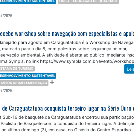
07/2026
lanejado para agosto em Caraguatatuba é o Workshop de Naveg
, marcado para o dia 8, com palestras sobre segurança no mar,
servação ambiental. A atividade é aberta ao público, mediante ins
forma Sympla, no link https://www.sympla.com.br/evento/worksho
1. As vagas são
ETARIA DE TURISMO
Lei
 DESENVOLVIMENTO SUSTENTÁVEL
 E MEIOS DE IMPLEMENTAÇÃO
07/2026
a Sub-16 de basquete de Caraguatatuba encerrou sua participação
 Paulista de Basquete com a conquista do terceiro lugar. A definiç
 no último domingo (3), em casa, no Ginásio do Centro Esportivo
Gonçalves (Cemug), com vitória por 66 a