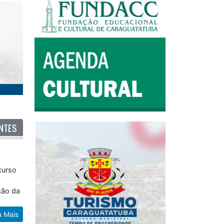
NTES
curso
ção da
a Mais