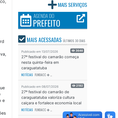
co,
MAIS SERVIÇOS
AGENDA DO
PREFEITO
MAIS ACESSADAS
ÚLTIMOS
30 DIAS
ard
3646
Publicado em 13/07/2026
iva,
27º festival do camarão começa
nesta quinta-feira em
caraguatatuba
NOTÍCIAS
FUNDACC
ODS - OBJETIVO DE DESENVOLVIMENTO SUSTENTÁVEL
OD
2192
Publicado em 08/07/2026
que
27º festival do camarão de
e
caraguatatuba valoriza cultura
o e
caiçara e fortalece economia local
NOTÍCIAS
FUNDACC
ODS - OBJETIVO DE DESENVOLVIMENTO SUSTENTÁVEL
OD
ões