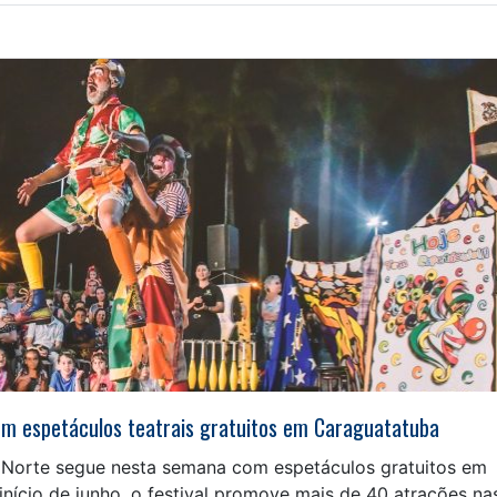
om espetáculos teatrais gratuitos em Caraguatatuba
ral Norte segue nesta semana com espetáculos gratuitos em
início de junho, o festival promove mais de 40 atrações na