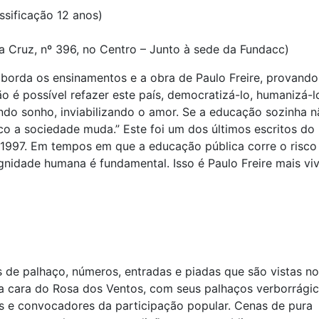
assificação 12 anos)
ta Cruz, nº 396, no Centro – Junto à sede da Fundacc)
 aborda os ensinamentos e a obra de Paulo Freire, provando
o é possível refazer este país, democratizá-lo, humanizá-l
indo sonho, inviabilizando o amor. Se a educação sozinha 
o a sociedade muda.” Este foi um dos últimos escritos do
m 1997. Em tempos em que a educação pública corre o risco
ignidade humana é fundamental. Isso é Paulo Freire mais vi
s de palhaço, números, entradas e piadas que são vistas no
a cara do Rosa dos Ventos, com seus palhaços verborrágic
es e convocadores da participação popular. Cenas de pura