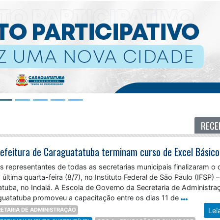
RECE
refeitura de Caraguatatuba terminam curso de Excel Básico
s representantes de todas as secretarias municipais finalizaram o 
última quarta-feira (8/7), no Instituto Federal de São Paulo (IFSP) –
uba, no Indaiá. A Escola de Governo da Secretaria de Administra
aguatatuba promoveu a capacitação entre os dias 11 de
ETARIA DE ADMINISTRAÇÃO
Lei
 DESENVOLVIMENTO SUSTENTÁVEL
ODS 4 - EDUCAÇÃO DE QUALIDADE