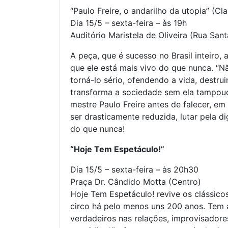
“Paulo Freire, o andarilho da utopia” (Cl
Dia 15/5 – sexta-feira – às 19h
Auditório Maristela de Oliveira (Rua San
A peça, que é sucesso no Brasil inteiro,
que ele está mais vivo do que nunca. “Nã
torná-lo sério, ofendendo a vida, destru
transforma a sociedade sem ela tampouc
mestre Paulo Freire antes de falecer, e
ser drasticamente reduzida, lutar pela d
do que nunca!
“Hoje Tem Espetáculo!”
Dia 15/5 – sexta-feira – às 20h30
Praça Dr. Cândido Motta (Centro)
Hoje Tem Espetáculo! revive os clássico
circo há pelo menos uns 200 anos. Tem 
verdadeiros nas relações, improvisador