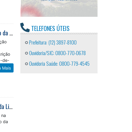
TELEFONES ÚTEIS
Caraguatatuba recebe workshop sobre navegação com especialistas e apoio da Marinha do Brasil
ação
Prefeitura: (12) 3897-8100
crição
Ouvidoria/SIC: 0800-770-0678
p-de-
Ouvidoria Saúde: 0800-779-4545
a Mais
Basquete Sub-16 de Caraguatatuba conquista terceiro lugar na Série Ouro da Liga Paulista
 na
ão da