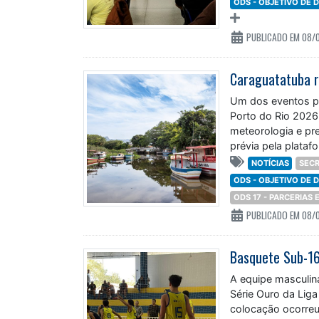
PUBLICADO EM 08/
Um dos eventos p
Porto do Rio 2026
meteorologia e pre
prévia pela plata
navegacao/348392
NOTÍCIAS
SECR
ODS - OBJETIVO DE
ODS 17 - PARCERIAS
PUBLICADO EM 08/
A equipe masculin
Série Ouro da Liga
colocação ocorreu
Municipal Ubaldo 