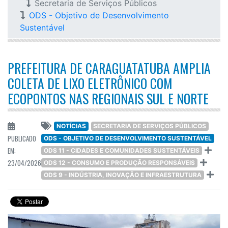
Secretaria de Serviços Públicos
ODS - Objetivo de Desenvolvimento
Sustentável
PREFEITURA DE CARAGUATATUBA AMPLIA
COLETA DE LIXO ELETRÔNICO COM
ECOPONTOS NAS REGIONAIS SUL E NORTE
NOTÍCIAS
SECRETARIA DE SERVIÇOS PÚBLICOS
PUBLICADO
ODS - OBJETIVO DE DESENVOLVIMENTO SUSTENTÁVEL
EM:
ODS 11 - CIDADES E COMUNIDADES SUSTENTÁVEIS
23/04/2026
ODS 12 - CONSUMO E PRODUÇÃO RESPONSÁVEIS
ODS 9 - INDÚSTRIA, INOVAÇÃO E INFRAESTRUTURA