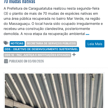
70 mudas nativas
A Prefeitura de Caraguatatuba realizou nesta segunda-feira
(3) o plantio de mais de 70 mudas de espécies nativas em
uma área pública recuperada no bairro Mar Verde, na região
do Massaguaçu. O local havia sido ocupado irregularmente e
recebeu uma construção clandestina, posteriormente
demolida. A nova etapa da recuperação ambiental
NOTÍCIAS
SECRETARIA DE SERVIÇOS PÚBLICOS
Leia Mais
ODS - OBJETIVO DE DESENVOLVIMENTO SUSTENTÁVEL
ODS 16 - PAZ, JUSTIÇA E INSTITUIÇÕES EFICAZES
PUBLICADO EM 03/08/2026