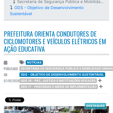
Secretaria de Segurança Pública e Mobilidade Urbana
ODS - Objetivo de Desenvolvimento
Sustentável
PREFEITURA ORIENTA CONDUTORES DE
CICLOMOTORES E VEÍCULOS ELÉTRICOS EM
AÇÃO EDUCATIVA
NOTÍCIAS
PUBLICADO
SECRETARIA DE SEGURANÇA PÚBLICA E MOBILIDADE URBAN
EM:
ODS - OBJETIVO DE DESENVOLVIMENTO SUSTENTÁVEL
07/01/2026
ODS 16 - PAZ, JUSTIÇA E INSTITUIÇÕES EFICAZES
ODS 17 - PARCERIAS E MEIOS DE IMPLEMENTAÇÃO
DESTAQUES