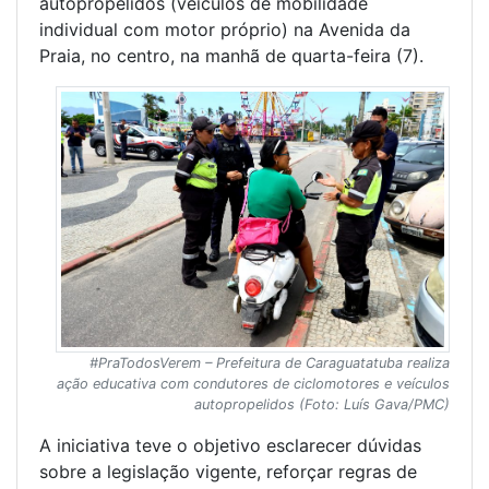
autopropelidos (veículos de mobilidade
individual com motor próprio) na Avenida da
Praia, no centro, na manhã de quarta-feira (7).
#PraTodosVerem – Prefeitura de Caraguatatuba realiza
ação educativa com condutores de ciclomotores e veículos
autopropelidos (Foto: Luís Gava/PMC)
A iniciativa teve o objetivo esclarecer dúvidas
sobre a legislação vigente, reforçar regras de