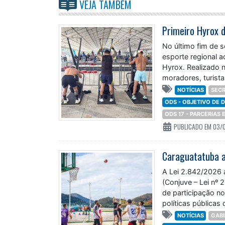
VEJA TAMBÉM
No último fim de 
esporte regional a
Hyrox. Realizado n
moradores, turista
NOTÍCIAS
SECR
ODS - OBJETIVO DE
ODS 17 - PARCERIAS
PUBLICADO EM 03/
A Lei 2.842/2026
(Conjuve – Lei nº 
de participação no
políticas públicas
NOTÍCIAS
GABI