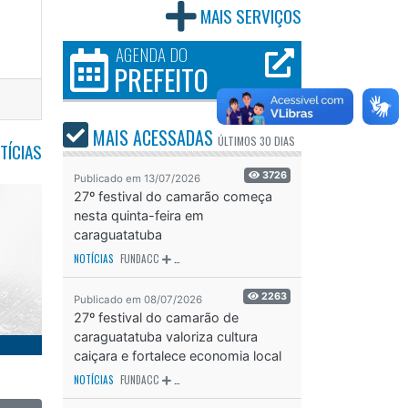
MAIS SERVIÇOS
AGENDA DO
PREFEITO
MAIS ACESSADAS
ÚLTIMOS
30 DIAS
TÍCIAS
3726
Publicado em 13/07/2026
27º festival do camarão começa
nesta quinta-feira em
caraguatatuba
NOTÍCIAS
FUNDACC
ODS - OBJETIVO DE DESENVOLVIMENTO SUSTENTÁVEL
OD
2263
Publicado em 08/07/2026
27º festival do camarão de
caraguatatuba valoriza cultura
caiçara e fortalece economia local
NOTÍCIAS
FUNDACC
ODS - OBJETIVO DE DESENVOLVIMENTO SUSTENTÁVEL
OD