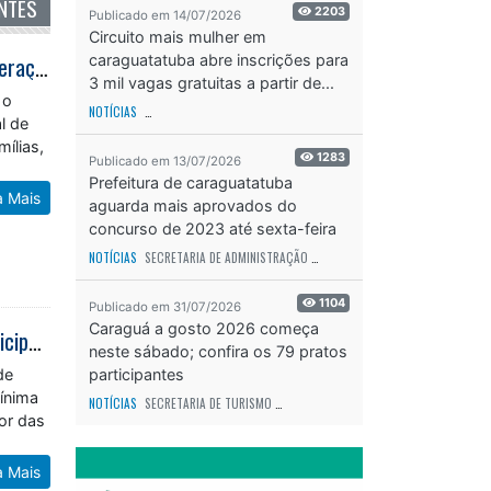
NTES
2203
Publicado em 14/07/2026
Circuito mais mulher em
Primeiro Hyrox do Litoral Norte transforma Caraguatatuba em palco de superação e solidariedade
caraguatatuba abre inscrições para
3 mil vagas gratuitas a partir de...
 o
NOTÍCIAS
SECRETARIA DE ESPORTES E RECREAÇÃO
ODS - OBJETIVO DE DESEN
l de
mílias,
1283
Publicado em 13/07/2026
Prefeitura de caraguatatuba
a Mais
aguarda mais aprovados do
concurso de 2023 até sexta-feira
(17)
NOTÍCIAS
SECRETARIA DE ADMINISTRAÇÃO
ODS - OBJETIVO DE DESENVOLVIME
1104
Publicado em 31/07/2026
Caraguá a gosto 2026 começa
Caraguatatuba amplia número e reduz idade dos membros do Conselho Municipal da Juventude
neste sábado; confira os 79 pratos
de
participantes
mínima
NOTÍCIAS
SECRETARIA DE TURISMO
ODS - OBJETIVO DE DESENVOLVIMENTO SUS
dor das
a Mais