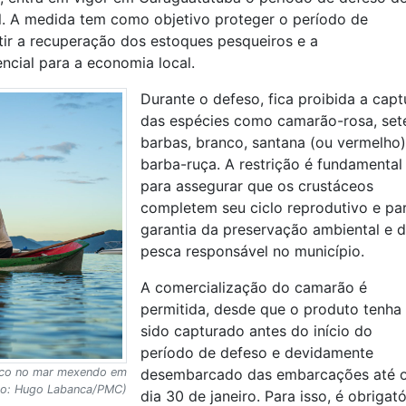
il. A medida tem como objetivo proteger o período de
tir a recuperação dos estoques pesqueiros e a
encial para a economia local.
Durante o defeso, fica proibida a capt
das espécies como camarão-rosa, set
barbas, branco, santana (ou vermelho)
barba-ruça. A restrição é fundamental
para assegurar que os crustáceos
completem seu ciclo reprodutivo e pa
garantia da preservação ambiental e 
pesca responsável no município.
A comercialização do camarão é
permitida, desde que o produto tenha
sido capturado antes do início do
período de defeso e devidamente
rco no mar mexendo em
desembarcado das embarcações até 
to: Hugo Labanca/PMC)
dia 30 de janeiro. Para isso, é obrigató