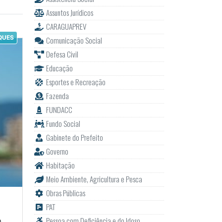
Assuntos Jurídicos
CARAGUAPREV
QUES
Comunicação Social
Defesa Civil
Educação
Esportes e Recreação
Fazenda
FUNDACC
Fundo Social
Gabinete do Prefeito
Governo
Habitação
Meio Ambiente, Agricultura e Pesca
Obras Públicas
PAT
Pessoa com Deficiência e do Idoso
o