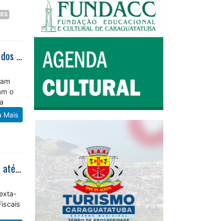
ZES
Unidos Caraguá Master Cosmo Caraguá FC e Real Família avançam às finais dos Campeonatos Master
oram
am o
la
a Mais
Adesão ao benefício do Refis da Prefeitura de Caraguatatuba pode ser feita até dia 31 de agosto
exta-
iscais