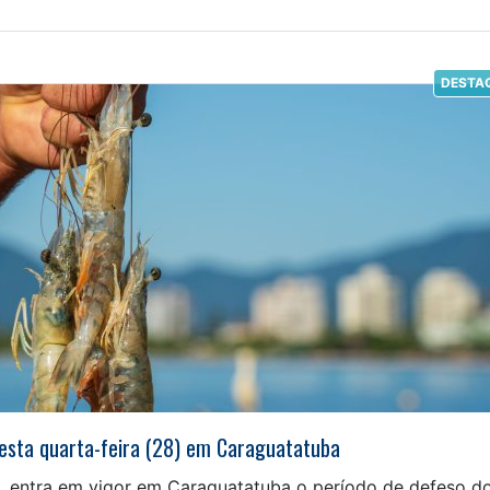
DESTA
esta quarta-feira (28) em Caraguatatuba
iro, entra em vigor em Caraguatatuba o período de defeso d