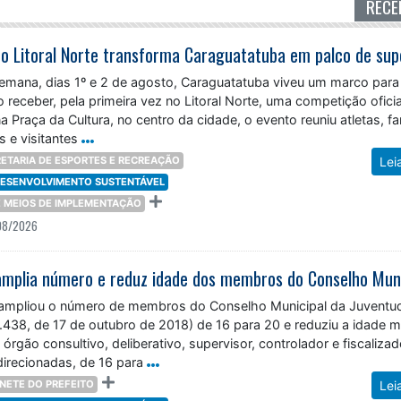
RECE
semana, dias 1º e 2 de agosto, Caraguatatuba viveu um marco para
o receber, pela primeira vez no Litoral Norte, uma competição oficia
a Praça da Cultura, no centro da cidade, o evento reuniu atletas, fa
s e visitantes
ETARIA DE ESPORTES E RECREAÇÃO
Lei
 DESENVOLVIMENTO SUSTENTÁVEL
 E MEIOS DE IMPLEMENTAÇÃO
08/2026
 ampliou o número de membros do Conselho Municipal da Juventu
2.438, de 17 de outubro de 2018) de 16 para 20 e reduziu a idade 
 órgão consultivo, deliberativo, supervisor, controlador e fiscaliza
 direcionadas, de 16 para
NETE DO PREFEITO
Lei