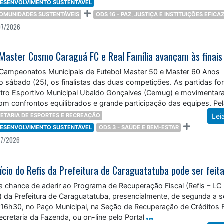
 DESENVOLVIMENTO SUSTENTÁVEL
 COMUNIDADES SUSTENTÁVEIS
ODS 16 - PAZ, JUSTIÇA E INSTITUIÇÕES EFICA
07/2026
 Campeonatos Municipais de Futebol Master 50 e Master 60 Anos
mo sábado (25), os finalistas das duas competições. As partidas f
tro Esportivo Municipal Ubaldo Gonçalves (Cemug) e movimentar
om confrontos equilibrados e grande participação das equipes. Pe
ETARIA DE ESPORTES E RECREAÇÃO
Lei
 DESENVOLVIMENTO SUSTENTÁVEL
ODS 3 - SAÚDE E BEM-ESTAR
07/2026
a chance de aderir ao Programa de Recuperação Fiscal (Refis – LC
) da Prefeitura de Caraguatatuba, presencialmente, de segunda a s
s 16h30, no Paço Municipal, na Seção de Recuperação de Créditos F
Secretaria da Fazenda, ou on-line pelo Portal