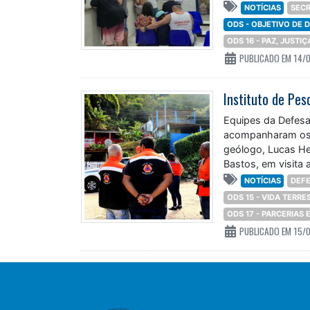
NOTÍCIAS
SECR
ODS - OBJETIVO DE
ODS 16 - PAZ, JUSTI
PUBLICADO EM 14/
Equipes da Defesa 
acompanharam os t
geólogo, Lucas Hen
Bastos, em visita 
NOTÍCIAS
DEFE
ODS 15 - VIDA TERRE
ODS 17 - PARCERIAS
PUBLICADO EM 15/