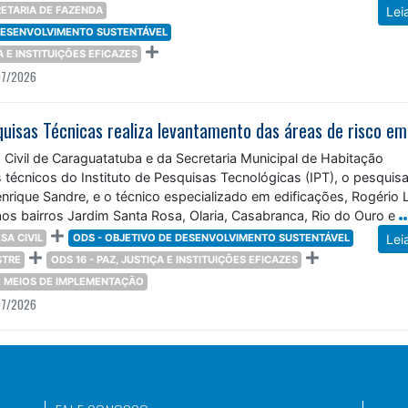
ETARIA DE FAZENDA
Lei
 DESENVOLVIMENTO SUSTENTÁVEL
ÇA E INSTITUIÇÕES EFICAZES
07/2026
Civil de Caraguatatuba e da Secretaria Municipal de Habitação
écnicos do Instituto de Pesquisas Tecnológicas (IPT), o pesquis
rique Sandre, e o técnico especializado em edificações, Rogério 
aos bairros Jardim Santa Rosa, Olaria, Casabranca, Rio do Ouro e
SA CIVIL
ODS - OBJETIVO DE DESENVOLVIMENTO SUSTENTÁVEL
Lei
STRE
ODS 16 - PAZ, JUSTIÇA E INSTITUIÇÕES EFICAZES
 E MEIOS DE IMPLEMENTAÇÃO
07/2026