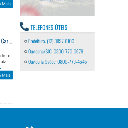
a Mais
TELEFONES ÚTEIS
Instituto de Pesquisas Técnicas realiza levantamento das áreas de risco em Caraguatatuba
Prefeitura: (12) 3897-8100
Ouvidoria/SIC: 0800-770-0678
ador e
Ouvidoria Saúde: 0800-779-4545
Luiz
a Mais