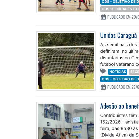
ODS - OBJETIVO DE
ODS 11 - CIDADES E
PUBLICADO EM 20/
As semifinais dos
definiram, no últi
disputadas no Cen
futebol veterano c
categoria Master
NOTÍCIAS
SECR
ODS - OBJETIVO DE
PUBLICADO EM 27/
Contribuintes têm 
152/2026 – anistia
feira, das 8h30 à
(Dívida Ativa) da 