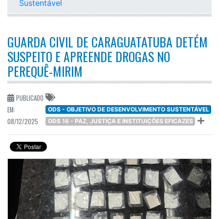
Sustentável
GUARDA CIVIL DE CARAGUATATUBA DETÉM
SUSPEITO E APREENDE DROGAS NO
PEREQUÊ-MIRIM
PUBLICADO
EM:
ODS - OBJETIVO DE DESENVOLVIMENTO SUSTENTÁVEL
08/12/2025
ODS 16 - PAZ, JUSTIÇA E INSTITUIÇÕES EFICAZES