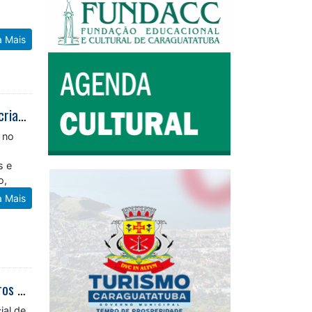
a Mais
Prefeitura de Caraguatatuba realiza projeto Colônia de Férias Inverno para crianças e adolescentes do Residencial Getuba
 no
s e
o,
a Mais
Prefeitura chama mais bolsistas do PEAD para manutenção urbana dos bairros de Caraguatatuba
ial de