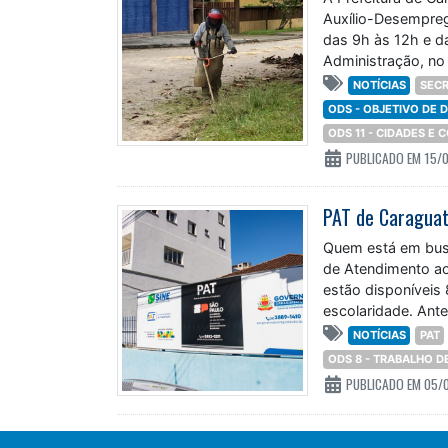
Auxílio-Desempreg
das 9h às 12h e d
Administração, no 
NOTÍCIAS
SECR
ODS - OBJETIVO DE
ODS 11 - CIDADES E
PUBLICADO EM 15/
PAT de Caraguat
Quem está em bus
de Atendimento ao
estão disponíveis
escolaridade. Ant
NOTÍCIAS
PAT
ODS 8 - TRABALHO 
PUBLICADO EM 05/