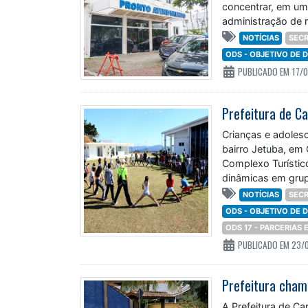
concentrar, em um
administração de
NOTÍCIAS
SECR
ODS - OBJETIVO DE
PUBLICADO EM 17/
Crianças e adoles
bairro Jetuba, em 
Complexo Turístic
dinâmicas em grupo
desde o ano
NOTÍCIAS
SECR
ODS - OBJETIVO DE
ODS 17 - PARCERIAS
PUBLICADO EM 23/
A Prefeitura de C