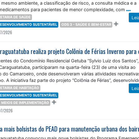
 mesmo ambiente, a classificação de risco, a consulta médica e a
 medicamentos para pacientes de menor complexidade, com
ETARIA DE SAÚDE
Lei
 DESENVOLVIMENTO SUSTENTÁVEL
ODS 3 - SAÚDE E BEM-ESTAR
07/2026
centes do Condomínio Residencial Getuba “Sylvio Luiz dos Santos”,
Caraguatatuba, participaram na quarta-feira (23) de uma visita ao
o do Camaroeiro, onde desenvolveram várias atividades recreativa
. A iniciativa faz parte do projeto “Colônia de Férias”, desenvolvid
ETARIA DE HABITAÇÃO
Lei
 DESENVOLVIMENTO SUSTENTÁVEL
 E MEIOS DE IMPLEMENTAÇÃO
07/2026
araguatatuba convocou mais nove bolsistas do Programa Emergenc