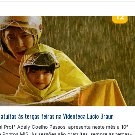
tuitas às terças-feiras na Videoteca Lúcio Braun
al Profª Adaly Coelho Passos, apresenta neste mês a 10ª
Pontos MIS. As sessões são gratuitas, sempre às terças-