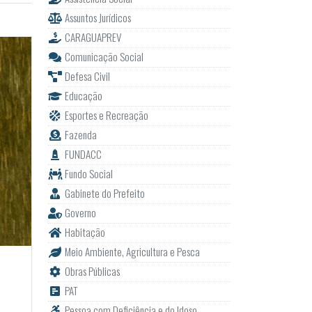
Assuntos Jurídicos
CARAGUAPREV
Comunicação Social
Defesa Civil
Educação
Esportes e Recreação
Fazenda
FUNDACC
Fundo Social
Gabinete do Prefeito
Governo
Habitação
Meio Ambiente, Agricultura e Pesca
Obras Públicas
PAT
Pessoa com Deficiência e do Idoso