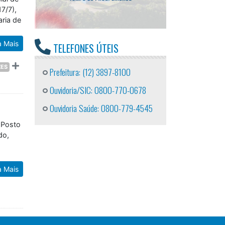
7/7),
ria de
a Mais
TELEFONES ÚTEIS
ZES
Prefeitura: (12) 3897-8100
Ouvidoria/SIC: 0800-770-0678
Ouvidoria Saúde: 0800-779-4545
 Posto
do,
a Mais