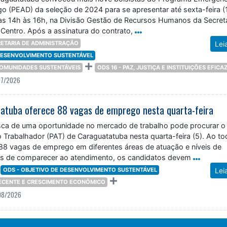
o (PEAD) da seleção de 2024 para se apresentar até sexta-feira (1
as 14h às 16h, na Divisão Gestão de Recursos Humanos da Secreta
Centro. Após a assinatura do contrato,
ETARIA DE ADMINISTRAÇÃO
Lei
 DESENVOLVIMENTO SUSTENTÁVEL
 COMUNIDADES SUSTENTÁVEIS
ODS 16 - PAZ, JUSTIÇA E INSTITUIÇÕES EFICA
07/2026
atuba oferece 88 vagas de emprego nesta quarta-feira
ca de uma oportunidade no mercado de trabalho pode procurar o
 Trabalhador (PAT) de Caraguatatuba nesta quarta-feira (5). Ao to
 88 vagas de emprego em diferentes áreas de atuação e níveis de
es de comparecer ao atendimento, os candidatos devem
ODS - OBJETIVO DE DESENVOLVIMENTO SUSTENTÁVEL
Lei
DECENTE E CRESCIMENTO ECONÔMICO
08/2026