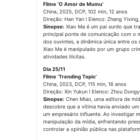
Filme ‘O Amor de Mumu’
China, 2025, DCP, 102 min, 12 anos
Direção: Han Yan l Elenco: Zhang Yixing,
Sinopse:
Xiao Ma é um pai surdo que tr
principal ponte de comunicação com o 
dos ouvintes, a dinâmica única entre os d
Xiao Ma é manipulado por um grupo cri
atividades ilícitas.
Dia 25/11
Filme ‘Trending Topic’
China, 2023, DCP, 115 min, 16 anos
Direção: Xin Yukun l Elenco: Zhou Dong
Sinopse:
Chen Miao, uma editora de mídia
descobre que a vítima havia enviado um
um empresário influente. Ao investigar 
manipulação da mídia, enfrentando pres
controlar a opinião pública nas plataform