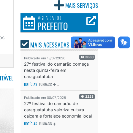
MAIS SERVIÇOS
AGENDA DO
PREFEITO
os
MAIS ACESSADAS
ÚLTIMOS
30 DIAS
3680
Publicado em 13/07/2026
27º festival do camarão começa
nesta quinta-feira em
NTÁVEL
caraguatatuba
NOTÍCIAS
FUNDACC
ODS - OBJETIVO DE DESENVOLVIMENTO SUSTENTÁVEL
OD
2223
Publicado em 08/07/2026
27º festival do camarão de
caraguatatuba valoriza cultura
caiçara e fortalece economia local
NOTÍCIAS
FUNDACC
ODS - OBJETIVO DE DESENVOLVIMENTO SUSTENTÁVEL
OD