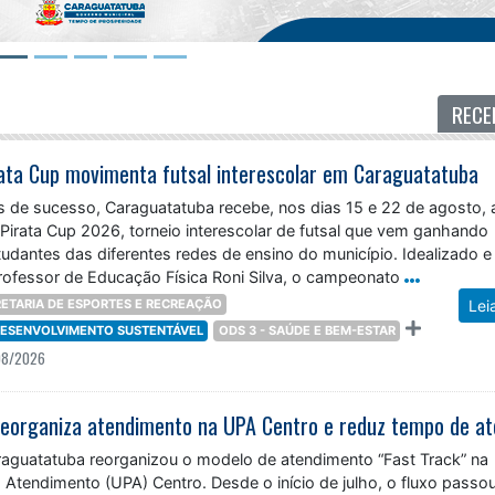
RECE
rata Cup movimenta futsal interescolar em Caraguatatuba
 de sucesso, Caraguatatuba recebe, nos dias 15 e 22 de agosto, 
 Pirata Cup 2026, torneio interescolar de futsal que vem ganhando
udantes das diferentes redes de ensino do município. Idealizado e
rofessor de Educação Física Roni Silva, o campeonato
ETARIA DE ESPORTES E RECREAÇÃO
Lei
 DESENVOLVIMENTO SUSTENTÁVEL
ODS 3 - SAÚDE E BEM-ESTAR
08/2026
araguatatuba reorganizou o modelo de atendimento “Fast Track” na
Atendimento (UPA) Centro. Desde o início de julho, o fluxo passo