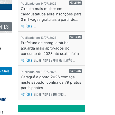
2156
Publicado em 14/07/2026
Circuito mais mulher em
caraguatatuba abre inscrições para
3 mil vagas gratuitas a partir de...
NTES
NOTÍCIAS
SECRETARIA DE ESPORTES E RECREAÇÃO
ODS - OBJETIVO DE DESEN
1246
Publicado em 13/07/2026
Prefeitura de caraguatatuba
a
aguarda mais aprovados do
concurso de 2023 até sexta-feira
(17)
NOTÍCIAS
SECRETARIA DE ADMINISTRAÇÃO
ODS - OBJETIVO DE DESENVOLVIME
a Mais
1036
Publicado em 31/07/2026
Caraguá a gosto 2026 começa
neste sábado; confira os 79 pratos
participantes
NOTÍCIAS
SECRETARIA DE TURISMO
ODS - OBJETIVO DE DESENVOLVIMENTO SUS
Caraguatatuba reorganiza atendimento na UPA Centro e reduz tempo de atendimento de pacientes da baixa complexidade
u a