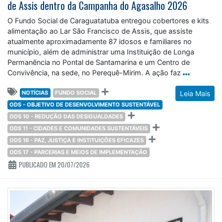
de Assis dentro da Campanha do Agasalho 2026
O Fundo Social de Caraguatatuba entregou cobertores e kits
alimentação ao Lar São Francisco de Assis, que assiste
atualmente aproximadamente 87 idosos e familiares no
município, além de administrar uma Instituição de Longa
Permanência no Pontal de Santamarina e um Centro de
Convivência, na sede, no Perequê-Mirim. A ação faz
NOTÍCIAS
FUNDO SOCIAL
Leia Mais
ODS - OBJETIVO DE DESENVOLVIMENTO SUSTENTÁVEL
ODS 10 - REDUÇÃO DAS DESIGUALDADES
ODS 11 - CIDADES E COMUNIDADES SUSTENTÁVEIS
ODS 16 - PAZ, JUSTIÇA E INSTITUIÇÕES EFICAZES
ODS 17 - PARCERIAS E MEIOS DE IMPLEMENTAÇÃO
PUBLICADO EM 20/07/2026