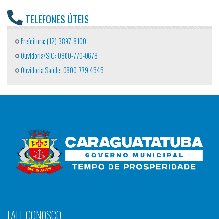
TELEFONES ÚTEIS
Prefeitura: (12) 3897-8100
Ouvidoria/SIC: 0800-770-0678
Ouvidoria Saúde: 0800-779-4545
FALE CONOSCO