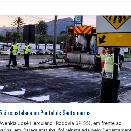
 é reinstalada no Pontal de Santamarina
Avenida José Herculano (Rodovia SP-55), em frente ao
arina, em Caraguatatuba, foi reinstalada pelo Departamen