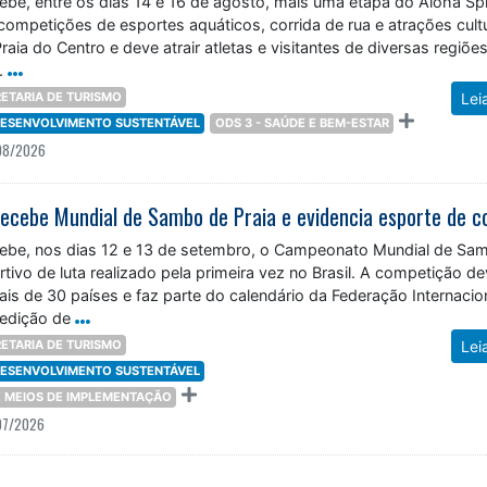
be, entre os dias 14 e 16 de agosto, mais uma etapa do Aloha Spir
 competições de esportes aquáticos, corrida de rua e atrações cultu
raia do Centro e deve atrair atletas e visitantes de diversas regiõe
.
ETARIA DE TURISMO
Lei
 DESENVOLVIMENTO SUSTENTÁVEL
ODS 3 - SAÚDE E BEM-ESTAR
08/2026
ebe, nos dias 12 e 13 de setembro, o Campeonato Mundial de Sa
rtivo de luta realizado pela primeira vez no Brasil. A competição d
mais de 30 países e faz parte do calendário da Federação Internacio
edição de
ETARIA DE TURISMO
Lei
 DESENVOLVIMENTO SUSTENTÁVEL
 E MEIOS DE IMPLEMENTAÇÃO
07/2026