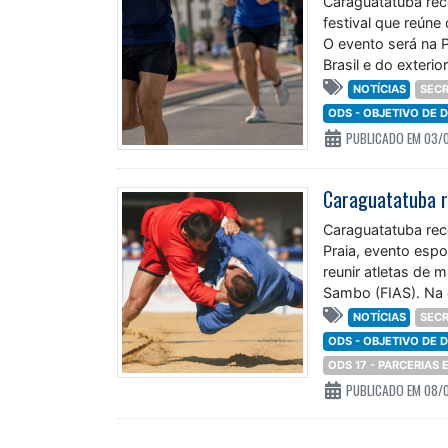
Caraguatatuba rece
festival que reúne
O evento será na P
Brasil e do exterior
NOTÍCIAS
SECR
ODS - OBJETIVO DE
PUBLICADO EM 03/
Caraguatatuba rec
Praia, evento espo
reunir atletas de 
Sambo (FIAS). Na 
NOTÍCIAS
SECR
ODS - OBJETIVO DE
ODS 17 - PARCERIAS
PUBLICADO EM 08/