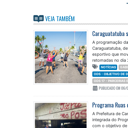
VEJA TAMBÉM
A programação da 
Caraguatatuba, de
esportivo que movi
retomadas no dia 
NOTÍCIAS
GABI
ODS - OBJETIVO DE
ODS 17 - PARCERIAS
PUBLICADO EM 06/
A Prefeitura de Ca
integrada do Prog
com o objetivo de