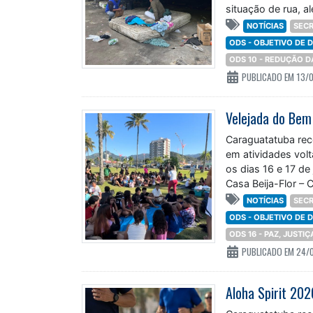
situação de rua, 
NOTÍCIAS
SECR
ODS - OBJETIVO DE
ODS 10 - REDUÇÃO 
PUBLICADO EM 13/
Caraguatatuba rec
em atividades volt
os dias 16 e 17 de
Casa Beija-Flor – 
NOTÍCIAS
SECR
ODS - OBJETIVO DE
ODS 16 - PAZ, JUSTI
PUBLICADO EM 24/