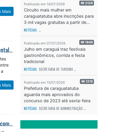
2129
Publicado em 14/07/2026
Circuito mais mulher em
a Mais
caraguatatuba abre inscrições para
3 mil vagas gratuitas a partir de...
NOTÍCIAS
SECRETARIA DE ESPORTES E RECREAÇÃO
ODS - OBJETIVO DE DESEN
1649
Publicado em 07/07/2026
Velejada do Bem reúne 140 jovens em atividades náuticas e educação ambiental em Caraguatatuba
Julho em caraguá traz festivais
gastronômicos, corrida e festa
ntes
tradicional
entre
NOTÍCIAS
SECRETARIA DE TURISMO
ODS - OBJETIVO DE DESENVOLVIMENTO SUS
 a
1219
Publicado em 13/07/2026
a Mais
Prefeitura de caraguatatuba
aguarda mais aprovados do
concurso de 2023 até sexta-feira
(17)
NOTÍCIAS
SECRETARIA DE ADMINISTRAÇÃO
ODS - OBJETIVO DE DESENVOLVIME
Aloha Spirit 2026 espera mais de 4 mil pessoas em Caraguatatuba e segue com inscrições para corrida de rua