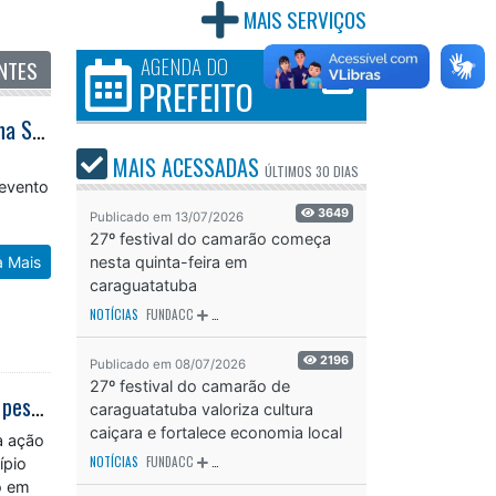
MAIS SERVIÇOS
AGENDA DO
NTES
PREFEITO
Caraguatatuba suspende Rua da Família nos domingos do Dia dos Pais e Aloha Spirit
MAIS ACESSADAS
ÚLTIMOS
30 DIAS
 evento
3649
Publicado em 13/07/2026
27º festival do camarão começa
a Mais
nesta quinta-feira em
caraguatatuba
NOTÍCIAS
FUNDACC
ODS - OBJETIVO DE DESENVOLVIMENTO SUSTENTÁVEL
OD
2196
Publicado em 08/07/2026
27º festival do camarão de
Programa Ruas da Esperança realiza ação integrada de abordagem com 24 pessoas em situação de rua em Caraguatatuba
caraguatatuba valoriza cultura
caiçara e fortalece economia local
a ação
NOTÍCIAS
FUNDACC
ODS - OBJETIVO DE DESENVOLVIMENTO SUSTENTÁVEL
OD
ípio
o em