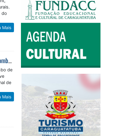
it,
rais.
s do
a Mais
Caraguatatuba recebe Mundial de Sambo de Praia e evidencia esporte de combate inédito no país
mbo de
eve
nal de
a Mais