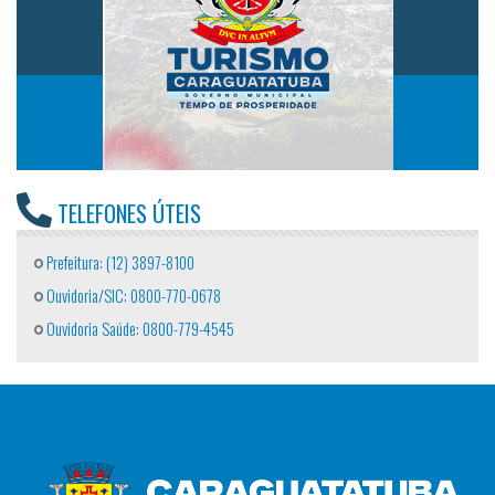
TELEFONES ÚTEIS
Prefeitura: (12) 3897-8100
Ouvidoria/SIC: 0800-770-0678
Ouvidoria Saúde: 0800-779-4545