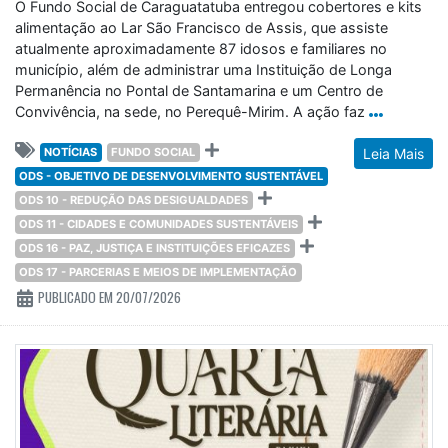
O Fundo Social de Caraguatatuba entregou cobertores e kits
alimentação ao Lar São Francisco de Assis, que assiste
atualmente aproximadamente 87 idosos e familiares no
município, além de administrar uma Instituição de Longa
Permanência no Pontal de Santamarina e um Centro de
Convivência, na sede, no Perequê-Mirim. A ação faz
NOTÍCIAS
FUNDO SOCIAL
Leia Mais
ODS - OBJETIVO DE DESENVOLVIMENTO SUSTENTÁVEL
ODS 10 - REDUÇÃO DAS DESIGUALDADES
ODS 11 - CIDADES E COMUNIDADES SUSTENTÁVEIS
ODS 16 - PAZ, JUSTIÇA E INSTITUIÇÕES EFICAZES
ODS 17 - PARCERIAS E MEIOS DE IMPLEMENTAÇÃO
PUBLICADO EM 20/07/2026