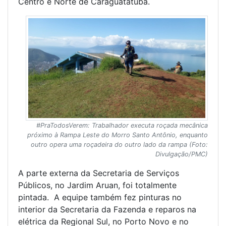
Centro e Norte de Caraguatatuba.
#PraTodosVerem: Trabalhador executa roçada mecânica
próximo à Rampa Leste do Morro Santo Antônio, enquanto
outro opera uma roçadeira do outro lado da rampa (Foto:
Divulgação/PMC)
A parte externa da Secretaria de Serviços
Públicos, no Jardim Aruan, foi totalmente
pintada. A equipe também fez pinturas no
interior da Secretaria da Fazenda e reparos na
elétrica da Regional Sul, no Porto Novo e no