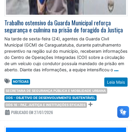
Trabalho ostensivo da Guarda Municipal reforça
segurança e culmina na prisão de foragido da Justiça
Na tarde de sexta-feira (24), agentes da Guarda Civil
Municipal (GCM) de Caraguatatuba, durante patrulhamento
preventivo na região sul do município, receberam informações
do Centro de Operações Integradas (COI) sobre a circulação
de um veículo cujo condutor possuía mandado de prisão em
aberto. Diante das informações, a equipe intensificou o
NOTÍCIAS
Leia Mais
SECRETARIA DE SEGURANÇA PÚBLICA E MOBILIDADE URBANA
ODS - OBJETIVO DE DESENVOLVIMENTO SUSTENTÁVEL
ODS 16 - PAZ, JUSTIÇA E INSTITUIÇÕES EFICAZES
PUBLICADO EM 27/07/2026