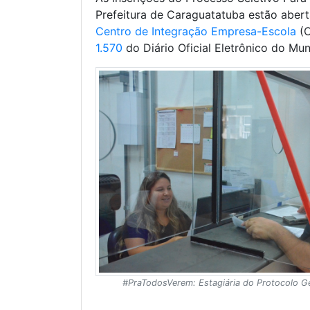
Prefeitura de Caraguatatuba estão aberta
Centro de Integração Empresa-Escola
(C
1.570
do Diário Oficial Eletrônico do Mun
#PraTodosVerem: Estagiária do Protocolo Ge