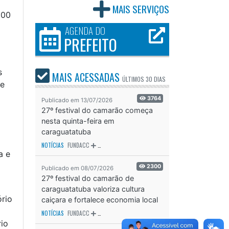
MAIS SERVIÇOS
,00
AGENDA DO
PREFEITO
s
MAIS ACESSADAS
ÚLTIMOS
30 DIAS
de
3764
Publicado em 13/07/2026
27º festival do camarão começa
nesta quinta-feira em
caraguatatuba
NOTÍCIAS
FUNDACC
ODS - OBJETIVO DE DESENVOLVIMENTO SUSTENTÁVEL
OD
a e
2300
Publicado em 08/07/2026
27º festival do camarão de
caraguatatuba valoriza cultura
ório
caiçara e fortalece economia local
NOTÍCIAS
FUNDACC
ODS - OBJETIVO DE DESENVOLVIMENTO SUSTENTÁVEL
OD
io