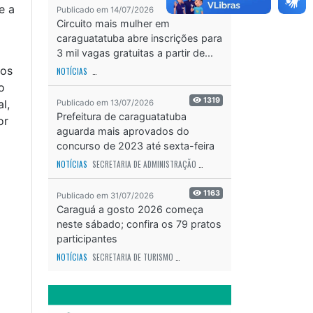
e a
2242
Publicado em 14/07/2026
Circuito mais mulher em
caraguatatuba abre inscrições para
3 mil vagas gratuitas a partir de...
dos
NOTÍCIAS
SECRETARIA DE ESPORTES E RECREAÇÃO
ODS - OBJETIVO DE DESEN
o
1319
l,
Publicado em 13/07/2026
Prefeitura de caraguatatuba
or
aguarda mais aprovados do
concurso de 2023 até sexta-feira
(17)
NOTÍCIAS
SECRETARIA DE ADMINISTRAÇÃO
ODS - OBJETIVO DE DESENVOLVIME
1163
Publicado em 31/07/2026
Caraguá a gosto 2026 começa
neste sábado; confira os 79 pratos
participantes
NOTÍCIAS
SECRETARIA DE TURISMO
ODS - OBJETIVO DE DESENVOLVIMENTO SUS