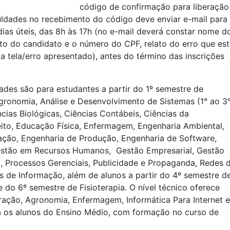
código de confirmação para liberação
culdades no recebimento do código deve enviar e-mail para
dias úteis, das 8h às 17h (no e-mail deverá constar nome d
to do candidato e o número do CPF, relato do erro que es
a tela/erro apresentado), antes do término das inscrições
ades são para estudantes a partir do 1º semestre de
gronomia, Análise e Desenvolvimento de Sistemas (1° ao 3
cias Biológicas, Ciências Contábeis, Ciências da
to, Educação Física, Enfermagem, Engenharia Ambiental,
ação, Engenharia de Produção, Engenharia de Software,
estão em Recursos Humanos, Gestão Empresarial, Gestão
a, Processos Gerenciais, Publicidade e Propaganda, Redes 
 de Informação, além de alunos a partir do 4º semestre d
 do 6º semestre de Fisioterapia. O nível técnico oferece
ração, Agronomia, Enfermagem, Informática Para Internet e
a os alunos do Ensino Médio, com formação no curso de