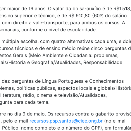
ser maior de 16 anos. O valor da bolsa-auxílio é de R$1.518
ensino superior e técnico, e de R$ 910,80 (60% do salário
 com direito a vale-transporte, para ambos os cursos. A
semanais, conforme o nível de escolaridade.
últipla escolha, com quatro alternativas cada uma, e doi
cursos técnicos e de ensino médio reúne cinco perguntas 
ntos Gerais (Meio Ambiente e Cidadania: problemas,
obais/História e Geografia/Atualidades, Responsabilidade
vem dez perguntas de Língua Portuguesa e Conhecimentos
emas, políticas públicas, aspectos locais e globais/Históri
iteratura, rádio, cinema e televisão/Atualidades,
rgunta para cada tema.
re no dia 9 de maio. Os recursos contra o gabarito provis
, pelo e-mail
recursos.psp.santos@ciee.ong.br
(no e-mail
 Público, nome completo e o número do CPF), em formulár