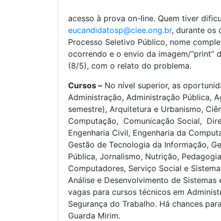
acesso à prova on-line. Quem tiver difi
eucandidatosp@ciee.ong.br
, durante os 
Processo Seletivo Público, nome comple
ocorrendo e o envio da imagem/“print” d
(8/5), com o relato do problema.
Cursos –
No nível superior, as oportunid
Administração, Administração Pública, A
semestre), Arquitetura e Urbanismo, Ciên
Computação, Comunicação Social, Direi
Engenharia Civil, Engenharia da Comput
Gestão de Tecnologia da Informação, G
Pública, Jornalismo, Nutrição, Pedagogi
Computadores, Serviço Social e Sistemas
Análise e Desenvolvimento de Sistemas e
vagas para cursos técnicos em Administ
Segurança do Trabalho. Há chances par
Guarda Mirim.