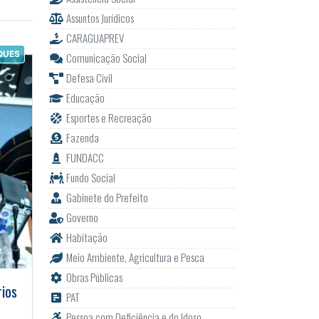
Assuntos Jurídicos
CARAGUAPREV
QUES
Comunicação Social
Defesa Civil
Educação
Esportes e Recreação
Fazenda
FUNDACC
Fundo Social
Gabinete do Prefeito
Governo
Habitação
Meio Ambiente, Agricultura e Pesca
Obras Públicas
rios
PAT
Pessoa com Deficiência e do Idoso