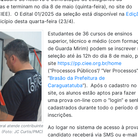
s e terminam no dia 8 de maio (quinta-feira), no site do
IEE). O Edital 01/2025 da seleção está disponível na
Ediç
icípio desta quarta-feira (23/4).
Estudantes de 36 cursos de ensinos
superior, técnico e médio (com forma
de Guarda Mirim) podem se inscrever 
seleção até às 12h do dia 8 de maio, p
site
https://pp.ciee.org.br/home
(“Processos Públicos”/ “Ver Processos”
“
Brasão da Prefeitura de
Caraguatatuba
”). Após o cadastro no
site, os alunos estão aptos para fazer
uma prova on-line com o “login” e sen
cadastrados durante todo o período d
inscrições.
ral atende contribuinte
Ao logar no sistema de acesso à prova
(Foto: JC Curtis/PMC)
candidato receberá via SMS ou e-mail