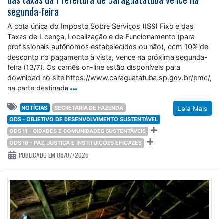
segunda-feira
A cota única do Imposto Sobre Serviços (ISS) Fixo e das
Taxas de Licença, Localização e de Funcionamento (para
profissionais autônomos estabelecidos ou não), com 10% de
desconto no pagamento à vista, vence na próxima segunda-
feira (13/7). Os carnês on-line estão disponíveis para
download no site https://www.caraguatatuba.sp.gov.br/pmc/,
na parte destinada
NOTÍCIAS
SECRETARIA DE FAZENDA
Leia Mais
ODS - OBJETIVO DE DESENVOLVIMENTO SUSTENTÁVEL
ODS 11 - CIDADES E COMUNIDADES SUSTENTÁVEIS
ODS 16 - PAZ, JUSTIÇA E INSTITUIÇÕES EFICAZES
PUBLICADO EM 08/07/2026