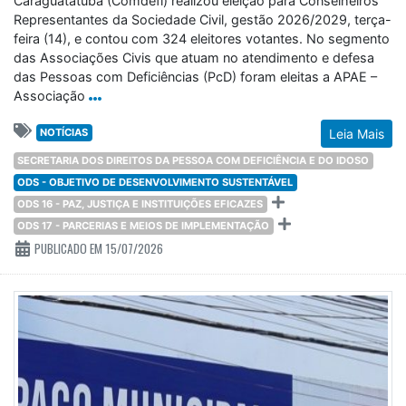
Caraguatatuba (Comdefi) realizou eleição para Conselheiros
Representantes da Sociedade Civil, gestão 2026/2029, terça-
feira (14), e contou com 324 eleitores votantes. No segmento
das Associações Civis que atuam no atendimento e defesa
das Pessoas com Deficiências (PcD) foram eleitas a APAE –
Associação
NOTÍCIAS
Leia Mais
SECRETARIA DOS DIREITOS DA PESSOA COM DEFICIÊNCIA E DO IDOSO
ODS - OBJETIVO DE DESENVOLVIMENTO SUSTENTÁVEL
ODS 16 - PAZ, JUSTIÇA E INSTITUIÇÕES EFICAZES
ODS 17 - PARCERIAS E MEIOS DE IMPLEMENTAÇÃO
PUBLICADO EM 15/07/2026